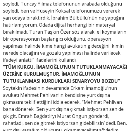
söyledi, Tuncay Yılmaz telefonunun arabada olduğunu
söyledi, ben ve Hüseyin Köksal telefonumuzu vererek
yan odaya bıraktırdık. İbrahim Bülbüllü’nün ne yaptığını
hatırlamıyorum. Odada dijital herhangi bir materyal
bırakılmadı. Turan Taşkın Özer söz alarak, el koymaların
bir operasyonun başlangıcı olduğunu, operasyon
yapılması halinde kime hangi avukatın gideceğini, kimin
nerede olacağını ve gözaltı yapılması halinde verilecek
ifadeyi anlattı” ifadelerini kullandı.
“TÜM KURGU, İMAMOĞLU’NUN TUTUKLANMAYACAĞI
ÜZERİNE KURULMUŞTUR. İMAMOĞLU’NUN
TUTUKLANMASI KURDUKLARI SENARYOYU BOZDU”
Soytekin ifadesinin devamında Erkem İmamoğlu’nun
avukatı Mehmet Pehlivan’ın kendisine yurt dışına
çıkmasını teklif ettiğini iddia ederek, “Mehmet Pehlivan
bana dönerek; ‘Sen yurt dışına çıkmak istiyorsan sen de
çık git, Emrah Bağdatlı’yı Murat Ongun gönderdi,
rahatladı, sen de gitmek istiyorsan gidebilirsin’ dedi. Ben,
yurt dışı yasağım olduğunu, çıkamayacağımı söyledim.