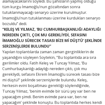
alamayacaklarını söyledi. Bu şahısların yapmış olduğu
tüm kurgu İmamoğlu’nun gözaltından sonra
tutuklanmayacağı senaryo üzerine kurulmuştur.
İmamoğlu’nun tutuklanması üzerine kurdukları senaryo
bozuldu” dedi.
“KELEŞ VE YILMAZ, ‘BU CUMHURBAŞKANLIĞI ADAYLIĞI
NEREDEN ÇIKTI, ÇOK MU GEREKLİYDİ, SEFASINI
İMAMOĞLU SÜRECEK TASASI BİZE Mİ DÜŞTÜ’ ŞEKLİNDE
SERZENİŞLERDE BULUNDU”
Yapılan toplantılarda zaman zaman gerginliklerin de
yaşandığını söyleyen Soytekin, “Bu toplantıda ara sıra
gerilimler oldu. Fatih Keleş ve Tuncay Yılmaz, ‘Bu
Cumhurbaşkanlığı adaylığı nereden çıktı, çok mu
gerekliydi, sefasını Ekrem İmamoğlu sürecek tasası bize
mi düştü?’ şeklinde serzenişlerde bulundu. Keleş,
herkesin evini boşaltması gerektiği söylendiğinde,
Tuncay Yılmaz, ‘benim evimde bir sürü şey var ben ne
yapacağım şimdi. Benim evimde para var, ben ne
yapacağım’ şeklinde konuştu. Bu toplantıda herkes kendi