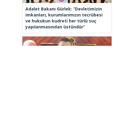
Adalet Bakanı Gürlek: “Devletimizin
imkanları, kurumlarımızın tecrübesi
ve hukukun kudreti her türlü suç
yapılanmasından üstündür”
İçişleri Bakanı Çiftçi: “Yaklaşık 7 bin
500 aranan şahsı bu yılın ilk 7 ayında
yakalamış durumdayız”
[wp_ad_camp_2]