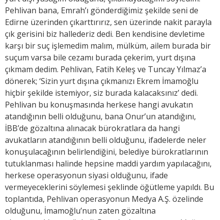
Pehlivan bana, Emrah’ı gönderdiğimiz şekilde seni de
Edirne üzerinden çıkarttırırız, sen üzerinde nakit parayla
çık gerisini biz hallederiz dedi. Ben kendisine devletime
karşı bir suç işlemedim malım, mülküm, ailem burada bir
suçum varsa bile cezamı burada çekerim, yurt dışına
çıkmam dedim. Pehlivan, Fatih Keleş ve Tuncay Yılmaz’a
dönerek; ‘Sizin yurt dışına çıkmanızı Ekrem İmamoğlu
hiçbir şekilde istemiyor, siz burada kalacaksınız’ dedi.
Pehlivan bu konuşmasında herkese hangi avukatın
atandığının belli olduğunu, bana Onur’un atandığını,
İBB’de gözaltına alınacak bürokratlara da hangi
avukatların atandığının belli olduğunu, ifadelerde neler
konuşulacağının belirlendiğini, belediye bürokratlarının
tutuklanması halinde hepsine maddi yardım yapılacağını,
herkese operasyonun siyasi olduğunu, ifade
vermeyeceklerini söylemesi şeklinde öğütleme yapıldı. Bu
toplantıda, Pehlivan operasyonun Medya A.Ş. özelinde
olduğunu, İmamoğlu’nun zaten gözaltına