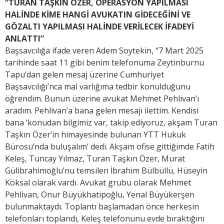
“TURAN TAŞKIN ÖZER, OPERASYON YAPILMASI
HALİNDE KİME HANGİ AVUKATIN GİDECEĞİNİ VE
GÖZALTI YAPILMASI HALİNDE VERİLECEK İFADEYİ
ANLATTI”
Başsavcılığa ifade veren Adem Soytekin, “7 Mart 2025
tarihinde saat 11 gibi benim telefonuma Zeytinburnu
Tapu’dan gelen mesaj üzerine Cumhuriyet
Başsavcılığı’nca mal varlığıma tedbir konulduğunu
öğrendim. Bunun üzerine avukat Mehmet Pehlivan’ı
aradım. Pehlivan’a bana gelen mesajı ilettim. Kendisi
bana ‘konudan bilgimiz var, takip ediyoruz, akşam Turan
Taşkın Özer’in himayesinde bulunan YTT Hukuk
Bürosu’nda buluşalım’ dedi. Akşam ofise gittiğimde Fatih
Keleş, Tuncay Yılmaz, Turan Taşkın Özer, Murat
Gülibrahimoğlu’nu temsilen İbrahim Bülbüllü, Hüseyin
Köksal olarak vardı. Avukat grubu olarak Mehmet
Pehlivan, Onur Büyükhatipoğlu, Yenal Büyükerşen
bulunmaktaydı. Toplantı başlamadan önce herkesin
telefonları toplandı, Keleş telefonunu evde bıraktığını