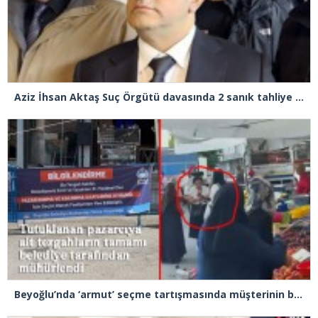
Aziz İhsan Aktaş Suç Örgütü davasında 2 sanık tahliye edildi
Beyoğlu’nda ‘armut’ seçme tartışmasında müşterinin başına kalas fırlatan pazarcı tutuklandı