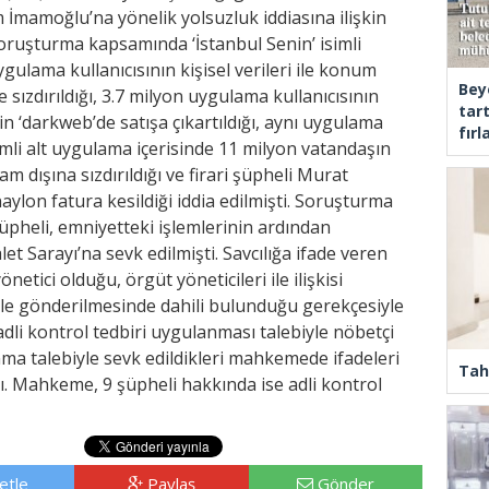
 İmamoğlu’na yönelik yolsuzluk iddiasına ilişkin
ruşturma kapsamında ‘İstanbul Senin’ isimli
ulama kullanıcısının kişisel verileri ile konum
Bey
ye sızdırıldığı, 3.7 milyon uygulama kullanıcısının
tar
inin ‘darkweb’de satışa çıkartıldığı, aynı uygulama
fır
imli alt uygulama içerisinde 11 milyon vatandaşın
m dışına sızdırıldığı ve firari şüpheli Murat
ylon fatura kesildiği iddia edilmişti. Soruşturma
pheli, emniyetteki işlemlerinin ardından
t Sarayı’na sevk edilmişti. Savcılığa ifade veren
etici olduğu, örgüt yöneticileri ile ilişkisi
ile gönderilmesinde dahili bulunduğu gerekçesiyle
adli kontrol tedbiri uygulanması talebiyle nöbetçi
nma talebiyle sevk edildikleri mahkemede ifadeleri
Tah
dı. Mahkeme, 9 şüpheli hakkında ise adli kontrol
etle
Paylaş
Gönder