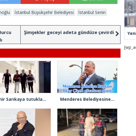
moğlu
İstanbul Büyükşehir Belediyesi
İstanbul Senin
Burcu
Şimşekler geceyi adeta gündüze çevirdi
Yen
ı
[wp_a
Tahir Sarıkaya tutuklandı
Menderes Belediyesine operasyon: Başkan Çiçek ve 13 kişi gözaltında