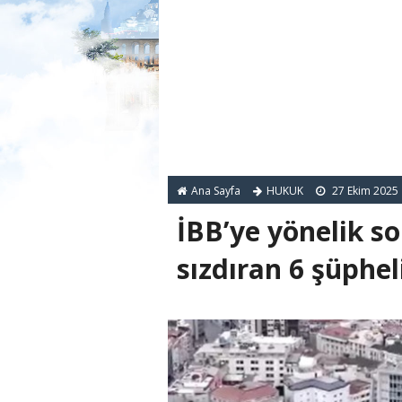
Ana Sayfa
HUKUK
27 Ekim 2025
İBB’ye yönelik so
sızdıran 6 şüphel