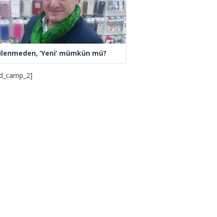
ilenmeden, ‘Yeni’ mümkün mü?
d_camp_2]