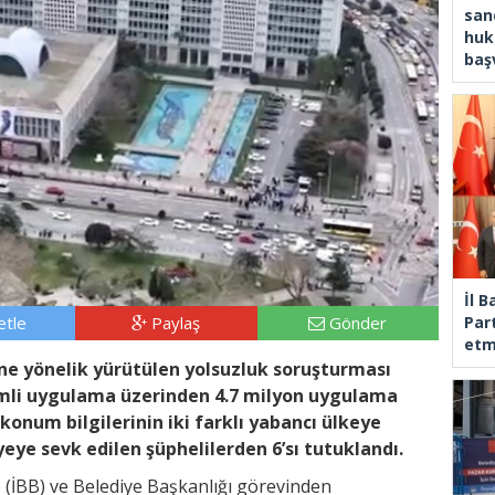
san
huk
baş
İl 
tle
Paylaş
Gönder
Part
etm
’ne yönelik yürütülen yolsuzluk soruşturması
simli uygulama üzerinden 4.7 milyon uygulama
le konum bilgilerinin iki farklı yabancı ülkeye
liyeye sevk edilen şüphelilerden 6’sı tutuklandı.
 (İBB) ve Belediye Başkanlığı görevinden