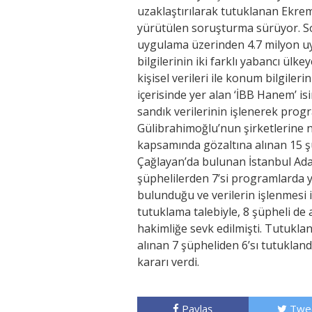
uzaklaştırılarak tutuklanan Ekrem
yürütülen soruşturma sürüyor. So
uygulama üzerinden 4.7 milyon uyg
bilgilerinin iki farklı yabancı ülke
kişisel verileri ile konum bilgiler
içerisinde yer alan ‘İBB Hanem’ is
sandık verilerinin işlenerek progra
Gülibrahimoğlu’nun şirketlerine na
kapsamında gözaltına alınan 15 şü
Çağlayan’da bulunan İstanbul Adale
şüphelilerden 7’si programlarda yön
bulunduğu ve verilerin işlenmesi 
tutuklama talebiyle, 8 şüpheli de 
hakimliğe sevk edilmişti. Tutukla
alınan 7 şüpheliden 6’sı tutuklan
kararı verdi.
Paylaş
Twe