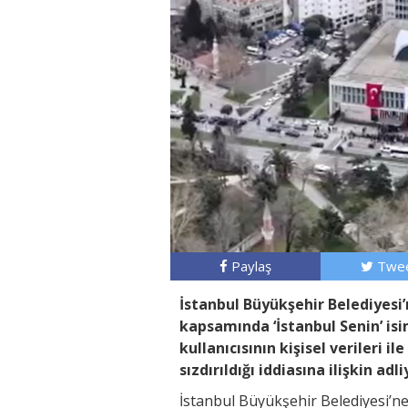
Paylaş
Twee
İstanbul Büyükşehir Belediyesi
kapsamında ‘İstanbul Senin’ i
kullanıcısının kişisel verileri i
sızdırıldığı iddiasına ilişkin ad
İstanbul Büyükşehir Belediyesi’ne