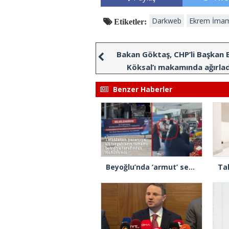
Darkweb
Ekrem İma
Etiketler:
Bakan Göktaş, CHP’li Başkan 
Köksal’ı makamında ağırlad
Benzer Haberler
Beyoğlu’nda ‘armut’ seçme tartışmasında müşterinin başına kalas fırlatan pazarcı tutuklandı