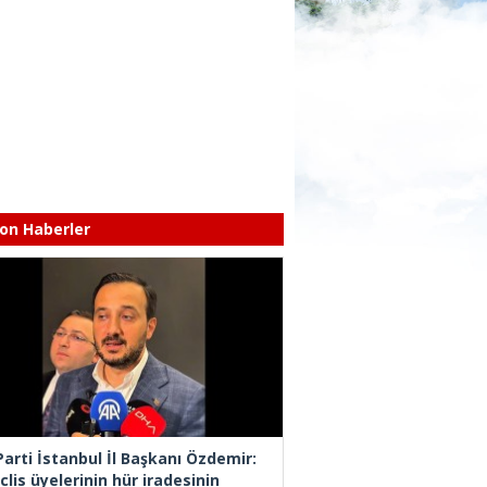
on Haberler
Parti İstanbul İl Başkanı Özdemir:
lis üyelerinin hür iradesinin