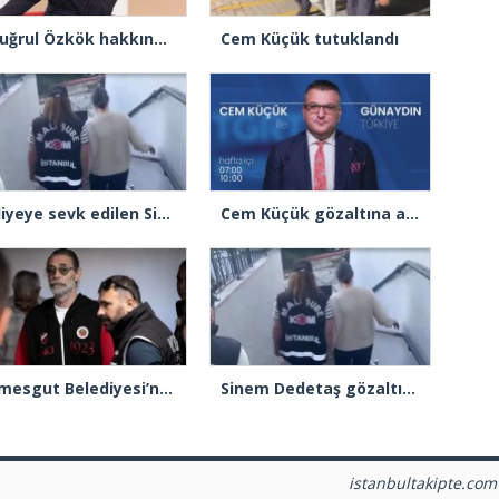
Ertuğrul Özkök hakkında re’sen soruşturma başlatıldı
Cem Küçük tutuklandı
Adliyeye sevk edilen Sinem Dedetaş’ın ifadesine başlandı
Cem Küçük gözaltına alındı
Etimesgut Belediyesi’ne operasyon: 55 şüpheliye gözaltı kararı
Sinem Dedetaş gözaltına alındı
istanbultakipte.com