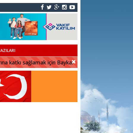
AZILARI
rına katkı sağlamak için Baykar