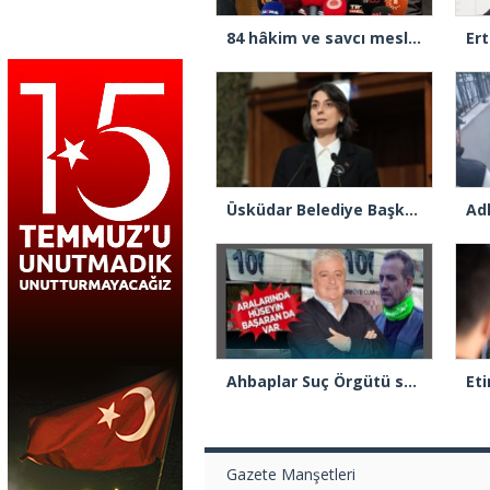
84 hâkim ve savcı meslekten çıkarıldı
Üsküdar Belediye Başkanı Sinem Dedetaş tutuklandı
Ahbaplar Suç Örgütü soruşturmasında 7 şüpheli tutuklandı
Gazete Manşetleri