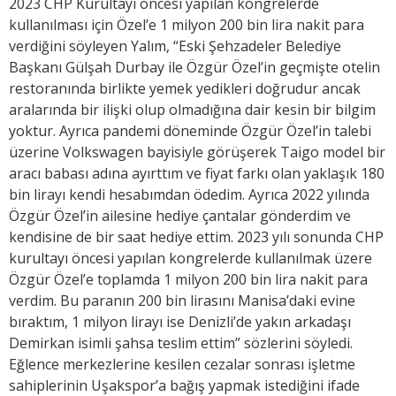
2023 CHP Kurultayı öncesi yapılan kongrelerde
kullanılması için Özel’e 1 milyon 200 bin lira nakit para
verdiğini söyleyen Yalım, “Eski Şehzadeler Belediye
Başkanı Gülşah Durbay ile Özgür Özel’in geçmişte otelin
restoranında birlikte yemek yedikleri doğrudur ancak
aralarında bir ilişki olup olmadığına dair kesin bir bilgim
yoktur. Ayrıca pandemi döneminde Özgür Özel’in talebi
üzerine Volkswagen bayisiyle görüşerek Taigo model bir
aracı babası adına ayırttım ve fiyat farkı olan yaklaşık 180
bin lirayı kendi hesabımdan ödedim. Ayrıca 2022 yılında
Özgür Özel’in ailesine hediye çantalar gönderdim ve
kendisine de bir saat hediye ettim. 2023 yılı sonunda CHP
kurultayı öncesi yapılan kongrelerde kullanılmak üzere
Özgür Özel’e toplamda 1 milyon 200 bin lira nakit para
verdim. Bu paranın 200 bin lirasını Manisa’daki evine
bıraktım, 1 milyon lirayı ise Denizli’de yakın arkadaşı
Demirkan isimli şahsa teslim ettim” sözlerini söyledi.
Eğlence merkezlerine kesilen cezalar sonrası işletme
sahiplerinin Uşakspor’a bağış yapmak istediğini ifade