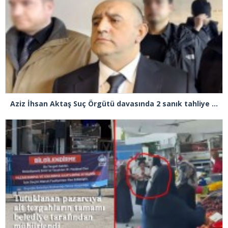
Aziz İhsan Aktaş Suç Örgütü davasında 2 sanık tahliye edildi