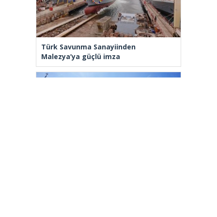
Türk Savunma Sanayiinden
Malezya’ya güçlü imza
Fatih Belediyesi tarihî çeşmeleri birer
birer ayağa kaldırıyor
[wp_ad_camp_2]