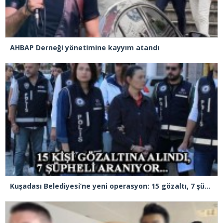
AHBAP Derneği yönetimine kayyım atandı
Kuşadası Belediyesi’ne yeni operasyon: 15 gözaltı, 7 şüpheli aranıyor