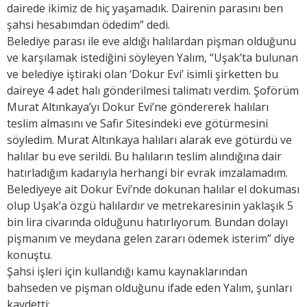
dairede ikimiz de hiç yaşamadık. Dairenin parasını ben
şahsi hesabımdan ödedim” dedi.
Belediye parası ile eve aldığı halılardan pişman olduğunu
ve karşılamak istediğini söyleyen Yalım, “Uşak’ta bulunan
ve belediye iştiraki olan ‘Dokur Evi’ isimli şirketten bu
daireye 4 adet halı gönderilmesi talimatı verdim. Şoförüm
Murat Altınkaya’yı Dokur Evi’ne göndererek halıları
teslim almasını ve Safir Sitesindeki eve götürmesini
söyledim. Murat Altınkaya halıları alarak eve götürdü ve
halılar bu eve serildi. Bu halıların teslim alındığına dair
hatırladığım kadarıyla herhangi bir evrak imzalamadım.
Belediyeye ait Dokur Evi’nde dokunan halılar el dokuması
olup Uşak’a özgü halılardır ve metrekaresinin yaklaşık 5
bin lira civarında olduğunu hatırlıyorum. Bundan dolayı
pişmanım ve meydana gelen zararı ödemek isterim” diye
konuştu.
Şahsi işleri için kullandığı kamu kaynaklarından
bahseden ve pişman olduğunu ifade eden Yalım, şunları
kaydetti: