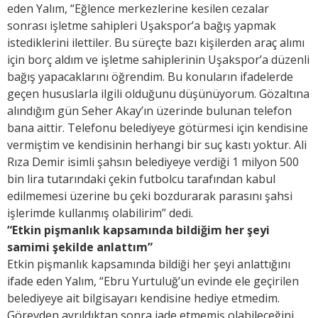
eden Yalım, “Eğlence merkezlerine kesilen cezalar
sonrası işletme sahipleri Uşakspor’a bağış yapmak
istediklerini ilettiler. Bu süreçte bazı kişilerden araç alımı
için borç aldım ve işletme sahiplerinin Uşakspor’a düzenli
bağış yapacaklarını öğrendim. Bu konuların ifadelerde
geçen hususlarla ilgili olduğunu düşünüyorum. Gözaltına
alındığım gün Seher Akay’ın üzerinde bulunan telefon
bana aittir. Telefonu belediyeye götürmesi için kendisine
vermiştim ve kendisinin herhangi bir suç kastı yoktur. Ali
Rıza Demir isimli şahsın belediyeye verdiği 1 milyon 500
bin lira tutarındaki çekin futbolcu tarafından kabul
edilmemesi üzerine bu çeki bozdurarak parasını şahsi
işlerimde kullanmış olabilirim” dedi.
“Etkin pişmanlık kapsamında bildiğim her şeyi
samimi şekilde anlattım”
Etkin pişmanlık kapsamında bildiği her şeyi anlattığını
ifade eden Yalım, “Ebru Yurtuluğ’un evinde ele geçirilen
belediyeye ait bilgisayarı kendisine hediye etmedim.
Görevden ayrıldıktan sonra iade etmemiş olabileceğini