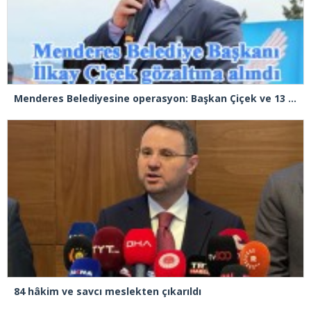
Menderes Belediyesine operasyon: Başkan Çiçek ve 13 kişi gözaltında
84 hâkim ve savcı meslekten çıkarıldı