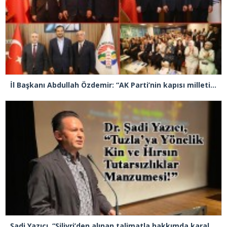
İl Başkanı Abdullah Özdemir: “AK Parti’nin kapısı milletine hizmet etmek isteyen herkese açıktır”
Şadi Yazıcı, “Silivri’den alınan talimatla hakkımda karalama kampanyası yürütülüyor”