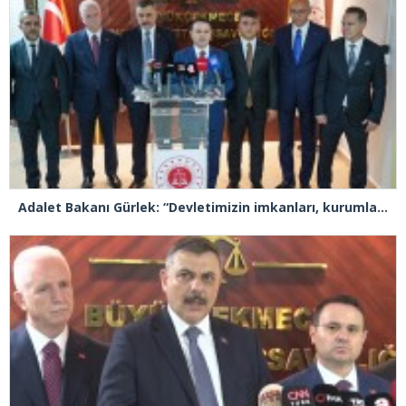
Adalet Bakanı Gürlek: “Devletimizin imkanları, kurumlarımızın tecrübesi ve hukukun kudreti her türlü suç yapılanmasından üstündür”