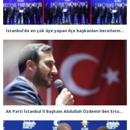
İstanbul’da en çok üye yapan ilçe başkanları beratlarını Cumhurbaşkanı Erdoğan’ın elinden aldı
AK Parti İstanbul İl Başkanı Abdullah Özdemir’den Ertuğrul Özkök’e “Franco” tepkisi