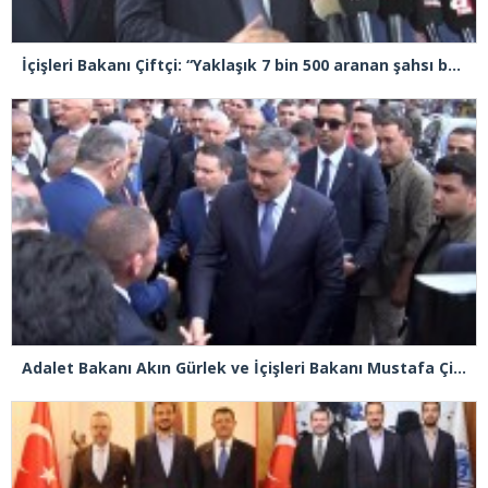
İçişleri Bakanı Çiftçi: “Yaklaşık 7 bin 500 aranan şahsı bu yılın ilk 7 ayında yakalamış durumdayız”
Adalet Bakanı Akın Gürlek ve İçişleri Bakanı Mustafa Çiftçi Esenyurt’ta