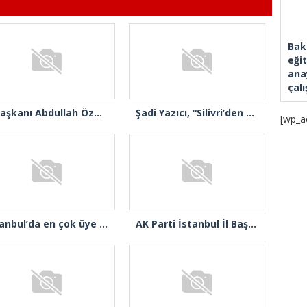
Bak
eği
ana
çal
İl Başkanı Abdullah Özdemir: “AK Parti’nin kapısı milletine hizmet etmek isteyen herkese açıktır”
Şadi Yazıcı, “Silivri’den alınan talimatla hakkımda karalama kampanyası yürütülüyor”
[wp_a
İstanbul’da en çok üye yapan ilçe başkanları beratlarını Cumhurbaşkanı Erdoğan’ın elinden aldı
AK Parti İstanbul İl Başkanı Abdullah Özdemir’den Ertuğrul Özkök’e “Franco” tepkisi