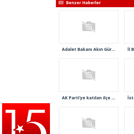
Benzer Haberler
Adalet Bakanı Akın Gürlek ve İçişleri Bakanı Mustafa Çiftçi Esenyurt’ta
AK Parti’ye katılan ilçe belediye başkanlarından İl Başkanı Özdemir’e ziyaret