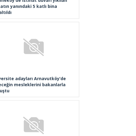
meköy’de istinat duvarı yıkılan
atın yanındaki 5 katlı bina
ltıldı
versite adayları Arnavutköy’de
eceğin mesleklerini bakanlarla
uştu