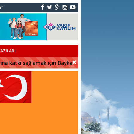
r”
AZILARI
rına katkı sağlamak için Baykar