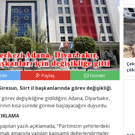
Çek
çök
tle
Paylaş
Gönder
iresun, Siirt il başkanlarında görev değişikliği.
e görev değişikliğine gidildiğini; Adana, Diyarbakır,
larının kısa sürede göreve başlayacağını duyurdu.
ÇIKLAMA
yapılan yazılı açıklamada, “Partimizin şehirlerdeki
aşımak amacıyla yapılan kapsamlı değerlendirmeler