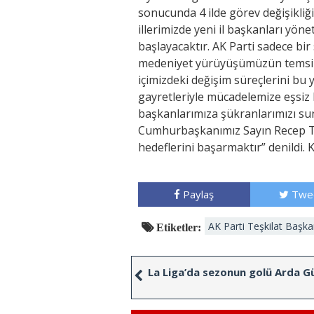
sonucunda 4 ilde görev değişikliği
illerimizde yeni il başkanları yöne
başlayacaktır. AK Parti sadece bi
medeniyet yürüyüşümüzün temsilcis
içimizdeki değişim süreçlerini b
gayretleriyle mücadelemize eşsiz k
başkanlarımıza şükranlarımızı su
Cumhurbaşkanımız Sayın Recep Tay
hedeflerini başarmaktır” denildi.
Paylaş
Twe
AK Parti Teşkilat Başkan
Etiketler:
La Liga’da sezonun golü Arda G