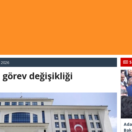
S
 2026
 görev değişikliği
Ada
Bak