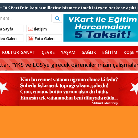
: “AK Parti’nin kapısı milletine hizmet etmek isteyen herkese açıktı
lınan talimatla hakkımda karalama kampanyası yürütülüyor”
ediye başkanlarından İl Başkanı Özdemir’e ziyaret
a Sayfa
İletişim
Ali Bingöl’den İBB’ye tepki
eo Galeri
Foto Galeri
nden “Gök Kubbe’de, Mavi Vatan’da, Şanlı Topraklarda: İstanbul
KÜLTÜR-SANAT
ÇEVRE
YAŞAM
SAĞLIK
EĞİTİM
KÖŞE Y
rhan Çerkez AK Parti’ye katıldı
tar, “YKS ve LGS’ye girecek öğrencilerimizin çalışmala
uz”
 başkanı AK Parti’ye katılıyor
afriyat çökmesine ilişkin açıklama