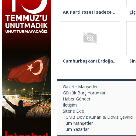
AK Parti rozeti sadece yakaya mı takıldı, yoksa gönüle takılmadı mı?
Cumhurbaşkanı Erdoğan 2.’cilik plaketi verdiği Burak Çifci’den Ataşehir seçimlerini kazanma sözünü aldı
Gazete Manşetleri
Günlük Burç Yorumları
Haber Gönder
İletişim
Sitene Ekle
TCMB Döviz Kurları & Döviz Çevirici
Tüm Manşetler
Tüm Yazarlar