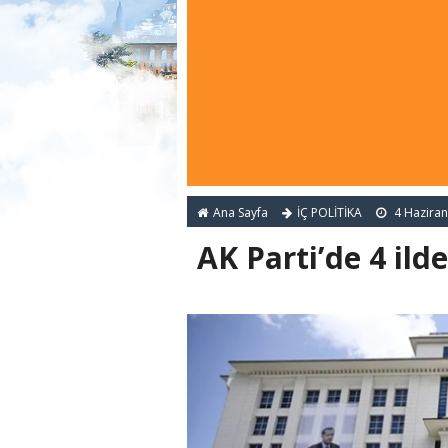
Ana Sayfa
İÇ POLİTİKA
4 Haziran
AK Parti’de 4 ilde