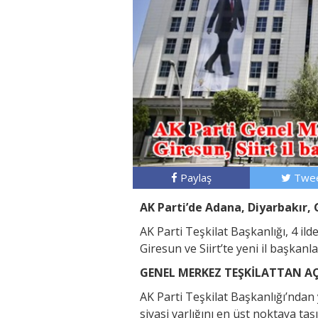
Paylaş
Twee
AK Parti’de Adana, Diyarbakır, G
AK Parti Teşkilat Başkanlığı, 4 ild
Giresun ve Siirt’te yeni il başkan
GENEL MERKEZ TEŞKİLATTAN A
AK Parti Teşkilat Başkanlığı’ndan 
siyasi varlığını en üst noktaya t