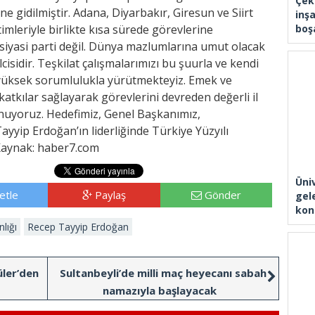
Çek
ne gidilmiştir. Adana, Diyarbakır, Giresun ve Siirt
inşa
timleriyle birlikte kısa sürede görevlerine
boşa
r siyasi parti değil. Dünya mazlumlarına umut olacak
idir. Teşkilat çalışmalarımızı bu şuurla ve kendi
u yüksek sorumlulukla yürütmekteyiz. Emek ve
atkılar sağlayarak görevlerini devreden değerli il
nuyoruz. Hedefimiz, Genel Başkanımız,
yip Erdoğan’ın liderliğinde Türkiye Yüzyılı
 Kaynak: haber7.com
Üni
etle
Paylaş
Gönder
gel
kon
lığı
Recep Tayyip Erdoğan
üler’den
Sultanbeyli’de milli maç heyecanı sabah
namazıyla başlayacak