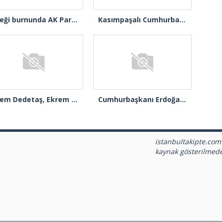
Çiçeği burnunda AK Parti’li Şile Belediye Başkan Vekili Sacit Terzi, teşkilatlarla piknikte buluştu
Kasımpaşalı Cumhurbaşkanı Erdoğan’dan İstanbul üye birincisi Beyoğlu İlçe Başkanı Kasım Fırat’a plaket
Sinem Dedetaş, Ekrem İmamoğlu’nun kurbanı mı oldu?
Cumhurbaşkanı Erdoğan: “Türkiye’nin açık ara birinci partisiyiz”
istanbultakipte.com
kaynak gösterilmed