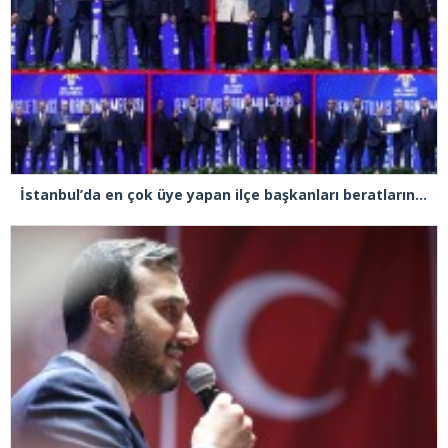
İstanbul’da en çok üye yapan ilçe başkanları beratlarını Cumhurbaşkanı Erdoğan’ın elinden aldı