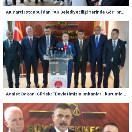
AK Parti İstanbul’dan “AK Belediyeciliği Yerinde Gör” programı
Adalet Bakanı Gürlek: “Devletimizin imkanları, kurumlarımızın tecrübesi ve hukukun kudreti her türlü suç yapılanmasından üstündür”