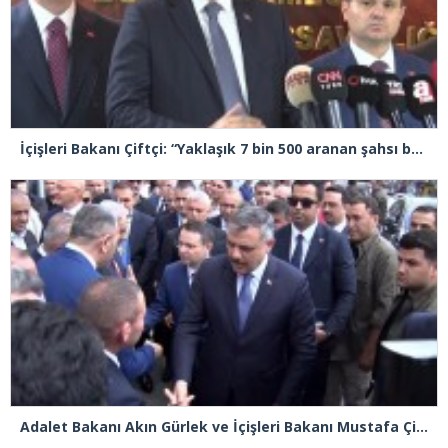
İçişleri Bakanı Çiftçi: “Yaklaşık 7 bin 500 aranan şahsı bu yılın ilk 7 ayında yakalamış durumdayız”
Adalet Bakanı Akın Gürlek ve İçişleri Bakanı Mustafa Çiftçi Esenyurt’ta