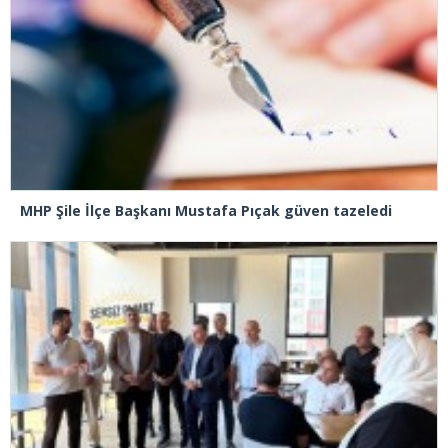
MHP Şile İlçe Başkanı Mustafa Pıçak güven tazeledi