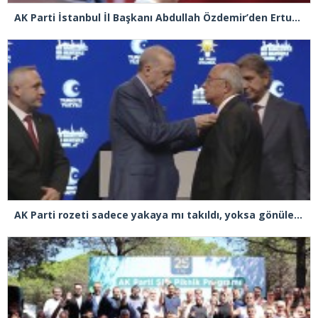
AK Parti İstanbul İl Başkanı Abdullah Özdemir’den Ertuğrul Özkök’e “Franco” tepkisi
AK Parti rozeti sadece yakaya mı takıldı, yoksa gönüle takılmadı mı?