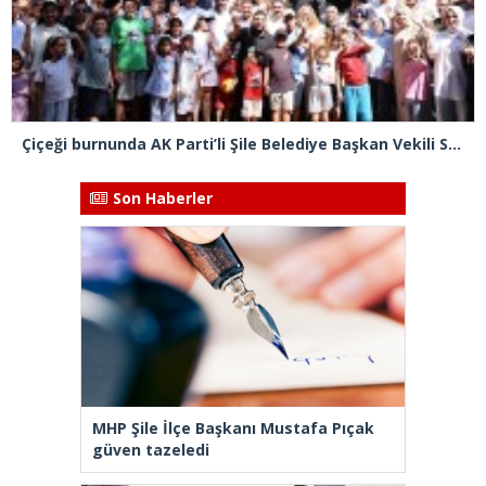
Çiçeği burnunda AK Parti’li Şile Belediye Başkan Vekili Sacit Terzi, teşkilatlarla piknikte buluştu
Son Haberler
MHP Şile İlçe Başkanı Mustafa Pıçak
güven tazeledi