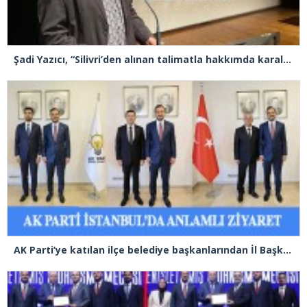
Şadi Yazıcı, “Silivri’den alınan talimatla hakkımda karalama kampanyası yürütülüyor”
AK Parti’ye katılan ilçe belediye başkanlarından İl Başkanı Özdemir’e ziyaret