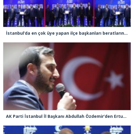
İstanbul’da en çok üye yapan ilçe başkanları beratlarını Cumhurbaşkanı Erdoğan’ın elinden aldı
AK Parti İstanbul İl Başkanı Abdullah Özdemir’den Ertuğrul Özkök’e “Franco” tepkisi