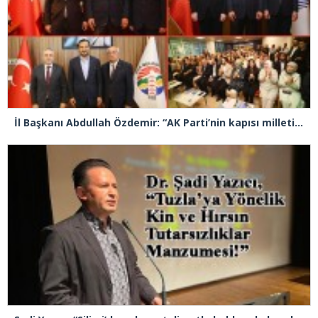
İl Başkanı Abdullah Özdemir: “AK Parti’nin kapısı milletine hizmet etmek isteyen herkese açıktır”