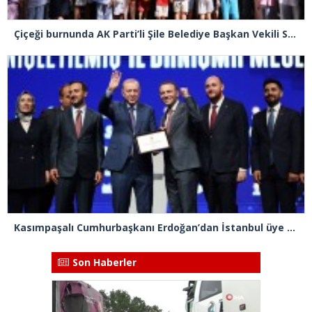
Çiçeği burnunda AK Parti’li Şile Belediye Başkan Vekili Sacit Terzi, teşkilatlarla piknikte buluştu
Kasımpaşalı Cumhurbaşkanı Erdoğan’dan İstanbul üye birincisi Beyoğlu İlçe Başkanı Kasım Fırat’a plaket
Son Haberler