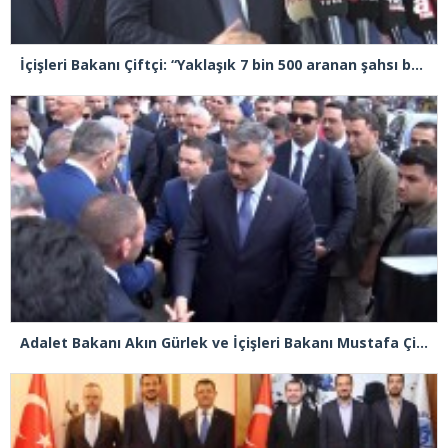
İçişleri Bakanı Çiftçi: “Yaklaşık 7 bin 500 aranan şahsı bu yılın ilk 7 ayında yakalamış durumdayız”
Adalet Bakanı Akın Gürlek ve İçişleri Bakanı Mustafa Çiftçi Esenyurt’ta