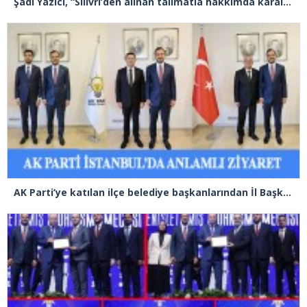
Şadi Yazıcı, “Silivri’den alınan talimatla hakkımda karalama kampanyası yürütülüyor”
AK Parti’ye katılan ilçe belediye başkanlarından İl Başkanı Özdemir’e ziyaret