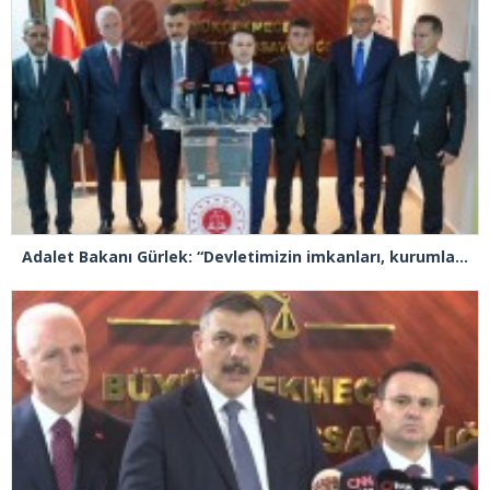
Adalet Bakanı Gürlek: “Devletimizin imkanları, kurumlarımızın tecrübesi ve hukukun kudreti her türlü suç yapılanmasından üstündür”