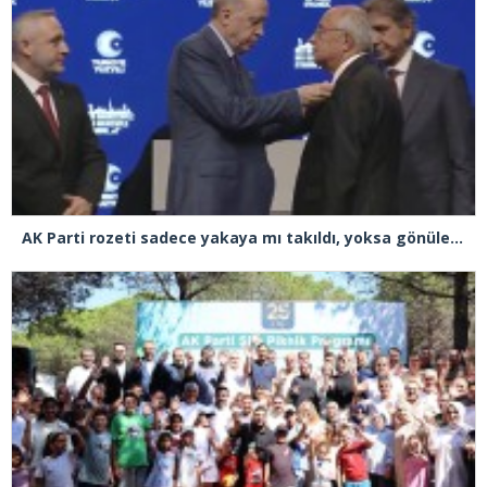
AK Parti rozeti sadece yakaya mı takıldı, yoksa gönüle takılmadı mı?