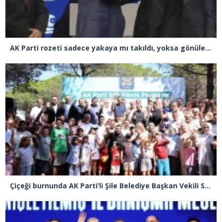
AK Parti rozeti sadece yakaya mı takıldı, yoksa gönüle takılmadı mı?
Çiçeği burnunda AK Parti’li Şile Belediye Başkan Vekili Sacit Terzi, teşkilatlarla piknikte buluştu