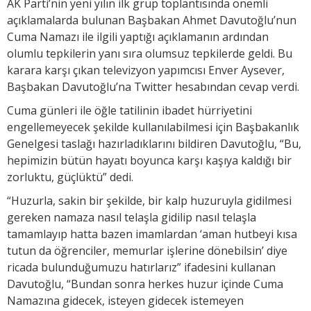
AK Parti’nin yeni yılın ilk grup toplantısında önemli
açıklamalarda bulunan Başbakan Ahmet Davutoğlu’nun
Cuma Namazı ile ilgili yaptığı açıklamanın ardından
olumlu tepkilerin yanı sıra olumsuz tepkilerde geldi. Bu
karara karşı çıkan televizyon yapımcısı Enver Aysever,
Başbakan Davutoğlu’na Twitter hesabından cevap verdi.
Cuma günleri ile öğle tatilinin ibadet hürriyetini
engellemeyecek şekilde kullanılabilmesi için Başbakanlık
Genelgesi taslağı hazırladıklarını bildiren Davutoğlu, “Bu,
hepimizin bütün hayatı boyunca karşı kaşıya kaldığı bir
zorluktu, güçlüktü” dedi.
“Huzurla, sakin bir şekilde, bir kalp huzuruyla gidilmesi
gereken namaza nasıl telaşla gidilip nasıl telaşla
tamamlayıp hatta bazen imamlardan ‘aman hutbeyi kısa
tutun da öğrenciler, memurlar işlerine dönebilsin’ diye
ricada bulunduğumuzu hatırlarız” ifadesini kullanan
Davutoğlu, “Bundan sonra herkes huzur içinde Cuma
Namazına gidecek, isteyen gidecek istemeyen