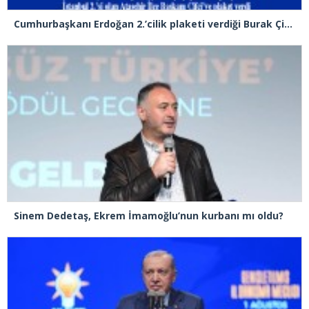
Cumhurbaşkanı Erdoğan 2.’cilik plaketi verdiği Burak Çifci’den Ataşehir seçimlerini kazanma sözünü aldı
Sinem Dedetaş, Ekrem İmamoğlu’nun kurbanı mı oldu?