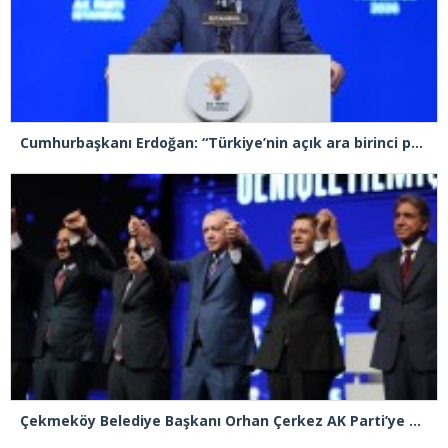
Cumhurbaşkanı Erdoğan: “Türkiye’nin açık ara birinci partisiyiz”
Çekmeköy Belediye Başkanı Orhan Çerkez AK Parti’ye katıldı