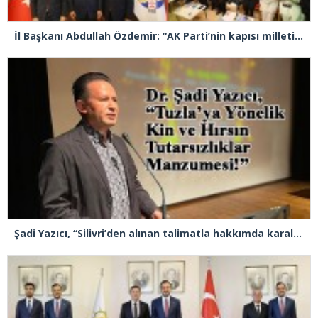
İl Başkanı Abdullah Özdemir: “AK Parti’nin kapısı milletine hizmet etmek isteyen herkese açıktır”
Şadi Yazıcı, “Silivri’den alınan talimatla hakkımda karalama kampanyası yürütülüyor”