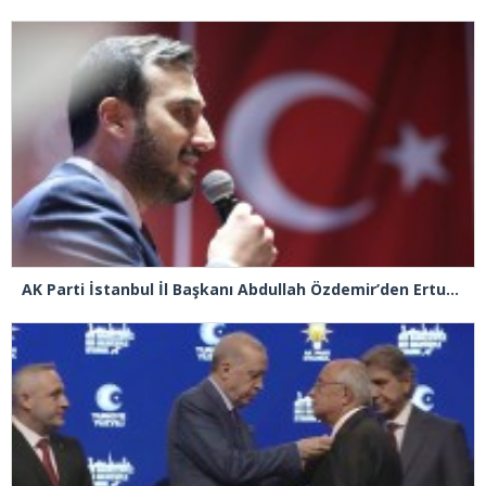
AK Parti İstanbul İl Başkanı Abdullah Özdemir’den Ertuğrul Özkök’e “Franco” tepkisi