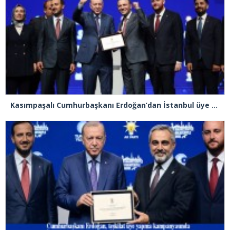
Kasımpaşalı Cumhurbaşkanı Erdoğan’dan İstanbul üye birincisi Beyoğlu İlçe Başkanı Kasım Fırat’a plaket