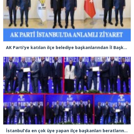
AK Parti’ye katılan ilçe belediye başkanlarından İl Başkanı Özdemir’e ziyaret
İstanbul’da en çok üye yapan ilçe başkanları beratlarını Cumhurbaşkanı Erdoğan’ın elinden aldı