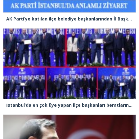
AK Parti’ye katılan ilçe belediye başkanlarından İl Başkanı Özdemir’e ziyaret
İstanbul’da en çok üye yapan ilçe başkanları beratlarını Cumhurbaşkanı Erdoğan’ın elinden aldı