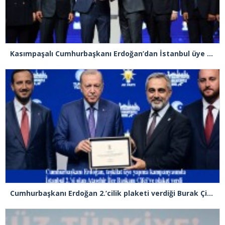
Kasımpaşalı Cumhurbaşkanı Erdoğan’dan İstanbul üye birincisi Beyoğlu İlçe Başkanı Kasım Fırat’a plaket
Cumhurbaşkanı Erdoğan 2.’cilik plaketi verdiği Burak Çifci’den Ataşehir seçimlerini kazanma sözünü aldı