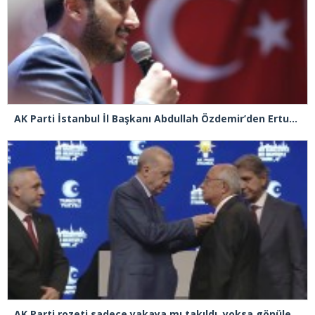
AK Parti İstanbul İl Başkanı Abdullah Özdemir’den Ertuğrul Özkök’e “Franco” tepkisi
AK Parti rozeti sadece yakaya mı takıldı, yoksa gönüle takılmadı mı?