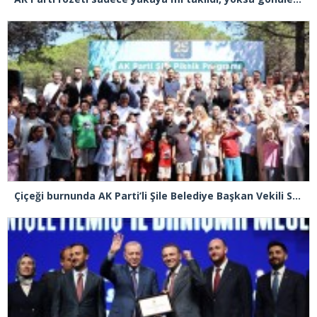
Çiçeği burnunda AK Parti’li Şile Belediye Başkan Vekili Sacit Terzi, teşkilatlarla piknikte buluştu