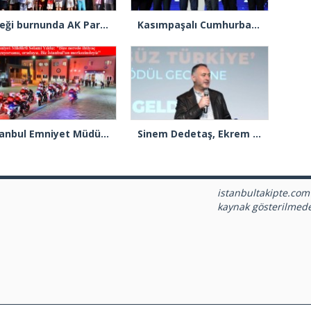
Çiçeği burnunda AK Parti’li Şile Belediye Başkan Vekili Sacit Terzi, teşkilatlarla piknikte buluştu
Kasımpaşalı Cumhurbaşkanı Erdoğan’dan İstanbul üye birincisi Beyoğlu İlçe Başkanı Kasım Fırat’a plaket
İstanbul Emniyet Müdürlüğünden “Gök Kubbe’de, Mavi Vatan’da, Şanlı Topraklarda: İstanbul Emniyeti Her Yerde” paylaşımı
Sinem Dedetaş, Ekrem İmamoğlu’nun kurbanı mı oldu?
istanbultakipte.com
kaynak gösterilmed