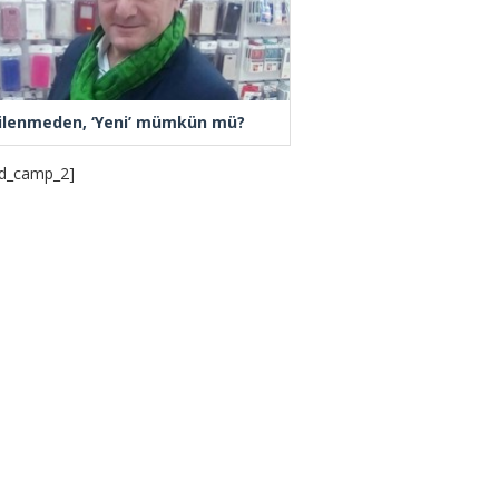
ilenmeden, ‘Yeni’ mümkün mü?
d_camp_2]