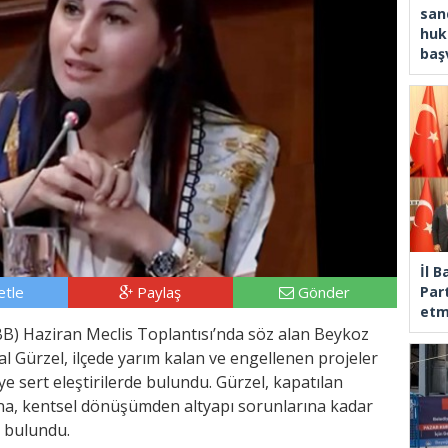
san
huk
baş
İl 
tle
Paylaş
Gönder
Part
etm
BB) Haziran Meclis Toplantısı’nda söz alan Beykoz
l Gürzel, ilçede yarım kalan ve engellenen projeler
e sert eleştirilerde bulundu. Gürzel, kapatılan
ına, kentsel dönüşümden altyapı sorunlarına kadar
e bulundu.