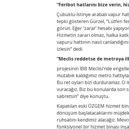
“Feribot hatlarını bize verin, h
Çubuklu-İstinye arabalı vapur hat
tepki gösteren Gürzel, “Lütfen feri
görün. Eğer ‘zarar’ hesabı yapıyo
Hizmetin zararı olmaz, halka katkı
vapuru hattının nasıl canlandığını 
izlesin” dedi.
“Meclis reddetse de metroya il
projesinin İBB Meclisi’nde engelle
mutabık kaldığımız metro hattıyla 
Bu ret oyları bizi durduramaz. O 
vuracağız. Biz bu konularda son s
sabretsin” diye konuştu.
Kapatılan eski ÖZGEM hizmet bin
dönüşüm başlatacaklarını müjdele
ruhsatını kendimiz alacağız. Mevc
fonksiyonel bir hizmet binası inşa 