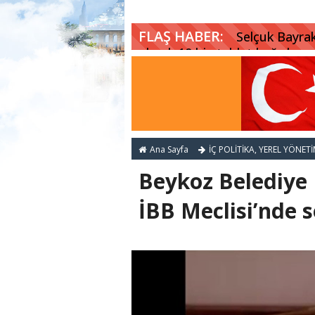
FLAŞ HABER:
Selçuk Bayrak
olarak 10 bin tablet bağışlıyor
Ana Sayfa
İÇ POLİTİKA
,
YEREL YÖNETİ
Beykoz Belediye 
İBB Meclisi’nde s