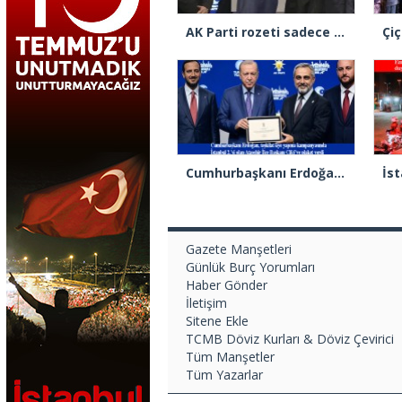
AK Parti rozeti sadece yakaya mı takıldı, yoksa gönüle takılmadı mı?
Cumhurbaşkanı Erdoğan 2.’cilik plaketi verdiği Burak Çifci’den Ataşehir seçimlerini kazanma sözünü aldı
Gazete Manşetleri
Günlük Burç Yorumları
Haber Gönder
İletişim
Sitene Ekle
TCMB Döviz Kurları & Döviz Çevirici
Tüm Manşetler
Tüm Yazarlar