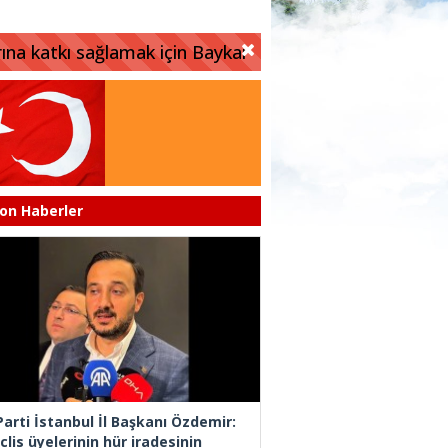
rına katkı sağlamak için Baykar
on Haberler
Parti İstanbul İl Başkanı Özdemir:
lis üyelerinin hür iradesinin