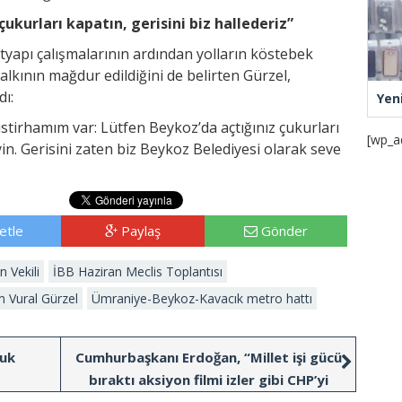
 çukurları kapatın, gerisini biz hallederiz”
ltyapı çalışmalarının ardından yolların köstebek
kının mağdur edildiğini de belirten Gürzel,
ı:
Yen
 istirhamım var: Lütfen Beykoz’da açtığınız çukurları
[wp_a
in. Gerisini zaten biz Beykoz Belediyesi olarak seve
etle
Paylaş
Gönder
 Vekili
İBB Haziran Meclis Toplantısı
 Vural Gürzel
Ümraniye-Beykoz-Kavacık metro hattı
luk
Cumhurbaşkanı Erdoğan, “Millet işi gücü
bıraktı aksiyon filmi izler gibi CHP’yi
izliyor, sanki dövüş kulübü”