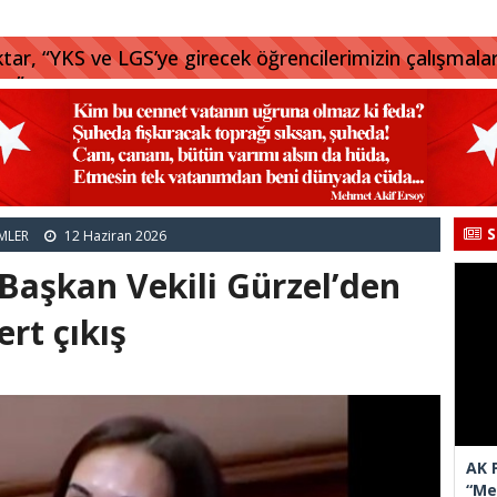
tar, “YKS ve LGS’ye girecek öğrencilerimizin çalışmala
uz”
S
MLER
12 Haziran 2026
Başkan Vekili Gürzel’den
ert çıkış
AK 
“Mec