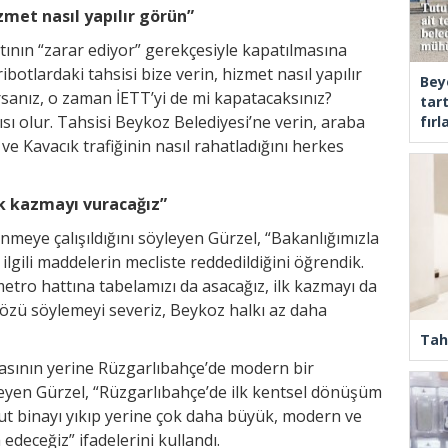
izmet nasıl yapılır görün”
tının “zarar ediyor” gerekçesiyle kapatılmasına
botlardaki tahsisi bize verin, hizmet nasıl yapılır
Bey
rsanız, o zaman İETT’yi de mi kapatacaksınız?
tar
sı olur. Tahsisi Beykoz Belediyesi’ne verin, araba
fır
ve Kavacık trafiğinin nasıl rahatladığını herkes
k kazmayı vuracağız”
nmeye çalışıldığını söyleyen Gürzel, “Bakanlığımızla
ilgili maddelerin mecliste reddedildiğini öğrendik.
metro hattına tabelamızı da asacağız, ilk kazmayı da
özü söylemeyi severiz, Beykoz halkı az daha
Tah
asının yerine Rüzgarlıbahçe’de modern bir
yen Gürzel, “Rüzgarlıbahçe’de ilk kentsel dönüşüm
ut binayı yıkıp yerine çok daha büyük, modern ve
edeceğiz” ifadelerini kullandı.