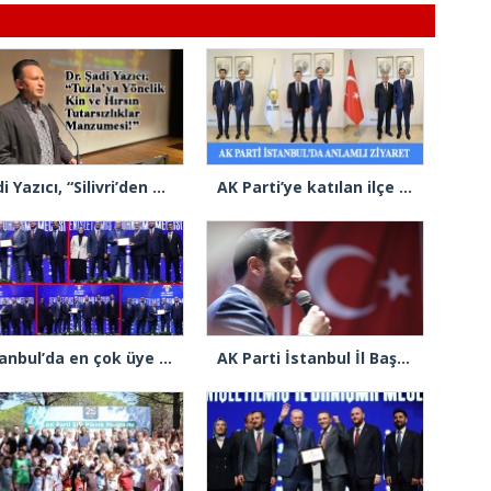
Şadi Yazıcı, “Silivri’den alınan talimatla hakkımda karalama kampanyası yürütülüyor”
AK Parti’ye katılan ilçe belediye başkanlarından İl Başkanı Özdemir’e ziyaret
İstanbul’da en çok üye yapan ilçe başkanları beratlarını Cumhurbaşkanı Erdoğan’ın elinden aldı
AK Parti İstanbul İl Başkanı Abdullah Özdemir’den Ertuğrul Özkök’e “Franco” tepkisi