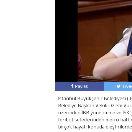
Paylaş
Twee
İstanbul Büyükşehir Belediyesi (İ
Belediye Başkan Vekili Özlem Vura
üzerinden İBB yönetimine ve İSKİ’y
feribot seferlerinden metro hatt
birçok hayati konuda eleştirilerd