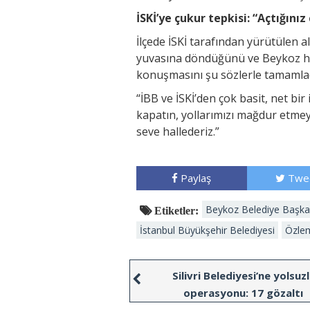
İSKİ’ye çukur tepkisi: “Açtığınız
İlçede İSKİ tarafından yürütülen a
yuvasına döndüğünü ve Beykoz hal
konuşmasını şu sözlerle tamamlad
“İBB ve İSKİ’den çok basit, net bir
kapatın, yollarımızı mağdur etmey
seve hallederiz.”
Paylaş
Twe
Beykoz Belediye Başkan
Etiketler:
İstanbul Büyükşehir Belediyesi
Özlem
Silivri Belediyesi’ne yolsuz
operasyonu: 17 gözaltı