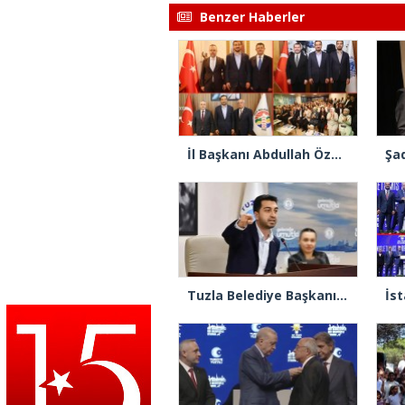
Benzer Haberler
İl Başkanı Abdullah Özdemir: “AK Parti’nin kapısı milletine hizmet etmek isteyen herkese açıktır”
Tuzla Belediye Başkanı Eren Ali Bingöl’den İBB’ye tepki