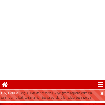
Selçuk Bayraktar, “YKS ve LGS’ye girecek öğrencilerimizin
çalışmalarına katkı sağlamak için Baykar olarak 10 bin tablet bağışlıyoruz”