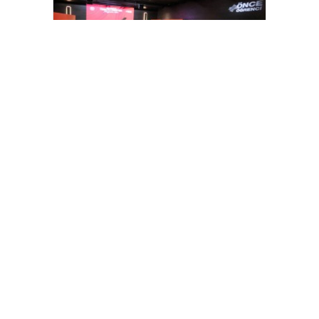
Arnavutköy’de üniversite adaylarına
tercih desteği
[wp_ad_camp_2]
Gazete Manşetleri
Günlük Burç Yorumları
Haber Gönder
İletişim
Sitene Ekle
TCMB Döviz Kurları & Döviz Çevirici
Tüm Manşetler
Tüm Yazarlar
istanbultakipte.com © 2020 Tüm Hakları saklıdır, kaynak