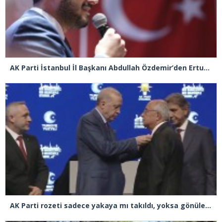
AK Parti İstanbul İl Başkanı Abdullah Özdemir’den Ertuğrul Özkök’e “Franco” tepkisi
AK Parti rozeti sadece yakaya mı takıldı, yoksa gönüle takılmadı mı?