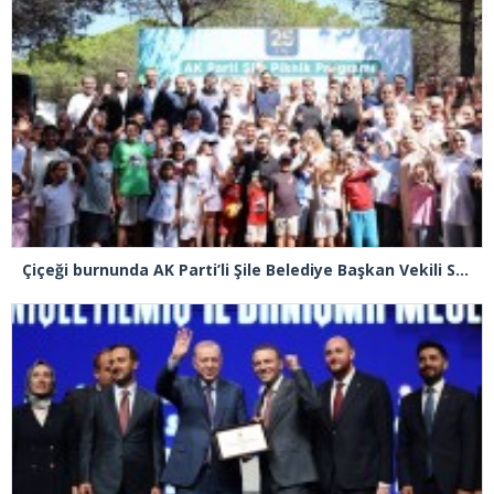
Çiçeği burnunda AK Parti’li Şile Belediye Başkan Vekili Sacit Terzi, teşkilatlarla piknikte buluştu