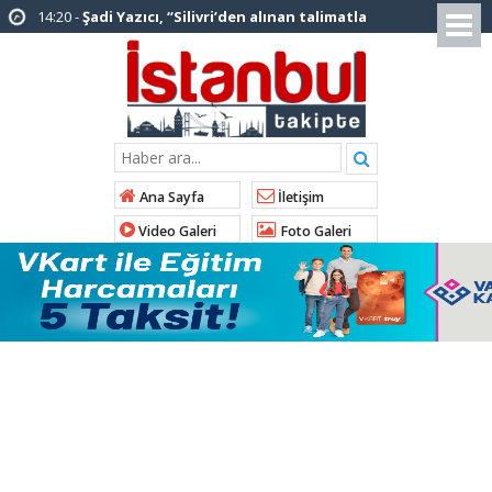
12:12 -
AK Parti’ye katılan ilçe belediye
başkanlarından İl Başkanı Özdemir’e ziyaret
01:00 -
Tuzla Belediye Başkanı Eren Ali
Bingöl’den İBB’ye tepki
12:26 -
İstanbul Emniyet Müdürlüğünden
“Gök Kubbe’de, Mavi Vatan’da, Şanlı Topraklarda:
Ana Sayfa
İletişim
İstanbul Emniyeti Her Yerde” paylaşımı
Video Galeri
Foto Galeri
19:26 -
Çekmeköy Belediye Başkanı Orhan
Çerkez AK Parti’ye katıldı
16:56 -
İstanbul’da 4 CHP’li belediye başkanı
AK Parti’ye katılıyor
14:10 -
Pendik Belediyesi ekipleri
Balıkesir’deki orman yangınına müdahale ediyor
01:04 -
Arnavutköy’de üniversite adaylarına
tercih desteği