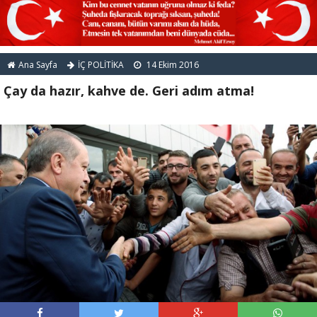
Ana Sayfa
İÇ POLİTİKA
14 Ekim 2016
Çay da hazır, kahve de. Geri adım atma!