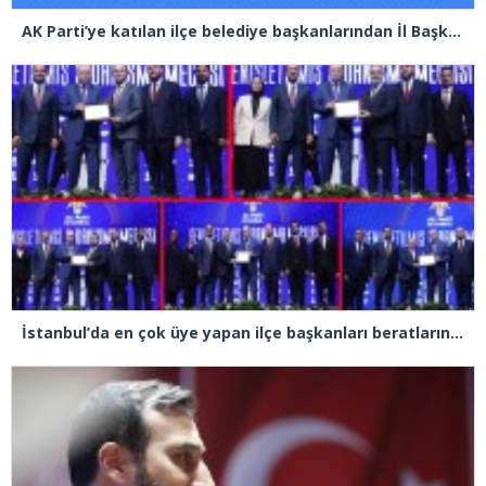
AK Parti’ye katılan ilçe belediye başkanlarından İl Başkanı Özdemir’e ziyaret
İstanbul’da en çok üye yapan ilçe başkanları beratlarını Cumhurbaşkanı Erdoğan’ın elinden aldı