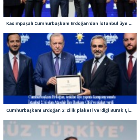
Kasımpaşalı Cumhurbaşkanı Erdoğan’dan İstanbul üye birincisi Beyoğlu İlçe Başkanı Kasım Fırat’a plaket
Cumhurbaşkanı Erdoğan 2.’cilik plaketi verdiği Burak Çifci’den Ataşehir seçimlerini kazanma sözünü aldı