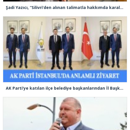
Şadi Yazıcı, “Silivri’den alınan talimatla hakkımda karalama kampanyası yürütülüyor”
AK Parti’ye katılan ilçe belediye başkanlarından İl Başkanı Özdemir’e ziyaret