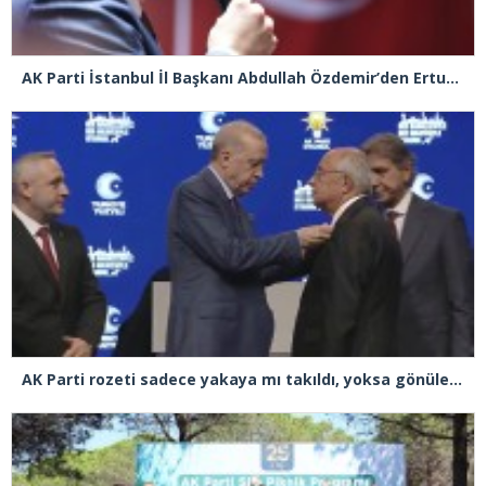
AK Parti İstanbul İl Başkanı Abdullah Özdemir’den Ertuğrul Özkök’e “Franco” tepkisi
AK Parti rozeti sadece yakaya mı takıldı, yoksa gönüle takılmadı mı?