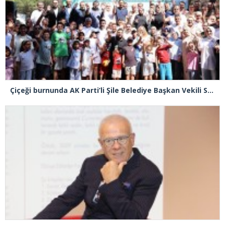
Çiçeği burnunda AK Parti’li Şile Belediye Başkan Vekili Sacit Terzi, teşkilatlarla piknikte buluştu