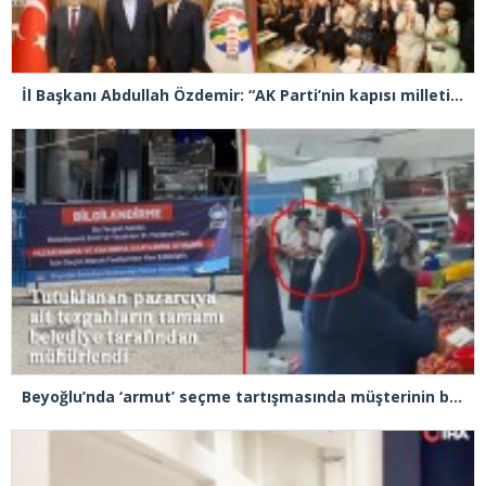
İl Başkanı Abdullah Özdemir: “AK Parti’nin kapısı milletine hizmet etmek isteyen herkese açıktır”
Beyoğlu’nda ‘armut’ seçme tartışmasında müşterinin başına kalas fırlatan pazarcı tutuklandı