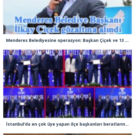
Menderes Belediyesine operasyon: Başkan Çiçek ve 13 kişi gözaltında
İstanbul’da en çok üye yapan ilçe başkanları beratlarını Cumhurbaşkanı Erdoğan’ın elinden aldı