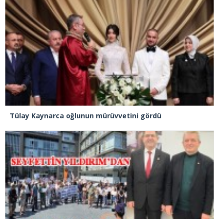
Tülay Kaynarca oğlunun mürüvvetini gördü