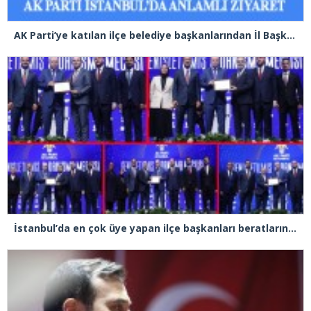
AK Parti’ye katılan ilçe belediye başkanlarından İl Başkanı Özdemir’e ziyaret
İstanbul’da en çok üye yapan ilçe başkanları beratlarını Cumhurbaşkanı Erdoğan’ın elinden aldı