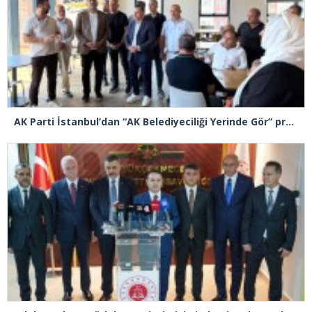
AK Parti İstanbul’dan “AK Belediyeciliği Yerinde Gör” programı