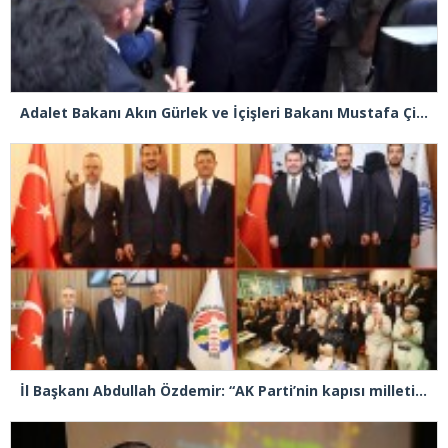
Adalet Bakanı Akın Gürlek ve İçişleri Bakanı Mustafa Çiftçi Esenyurt’ta
İl Başkanı Abdullah Özdemir: “AK Parti’nin kapısı milletine hizmet etmek isteyen herkese açıktır”