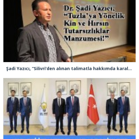
Şadi Yazıcı, “Silivri’den alınan talimatla hakkımda karalama kampanyası yürütülüyor”