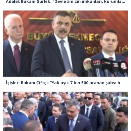
Adalet Bakanı Gürlek: “Devletimizin imkanları, kurumlarımızın tecrübesi ve hukukun kudreti her türlü suç yapılanmasından üstündür”
İçişleri Bakanı Çiftçi: “Yaklaşık 7 bin 500 aranan şahsı bu yılın ilk 7 ayında yakalamış durumdayız”