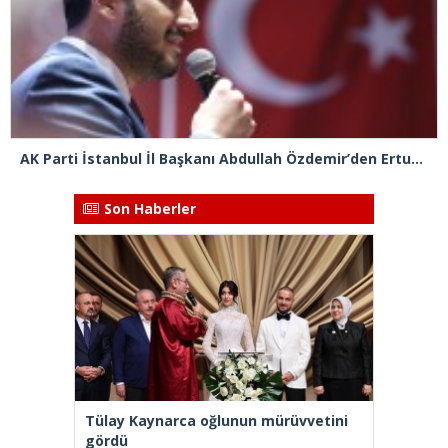
AK Parti İstanbul İl Başkanı Abdullah Özdemir’den Ertuğrul Özkök’e “Franco” tepkisi
Son Haberler
Tülay Kaynarca oğlunun mürüvvetini
gördü