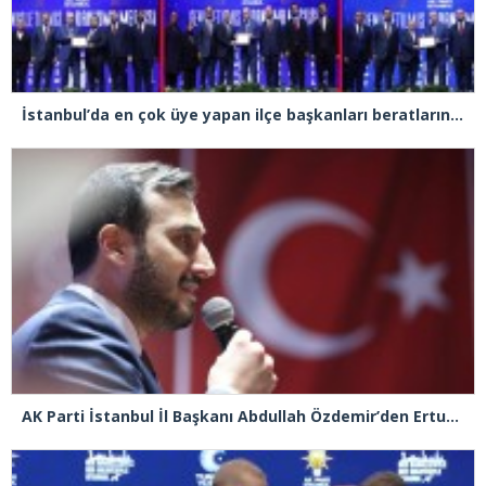
İstanbul’da en çok üye yapan ilçe başkanları beratlarını Cumhurbaşkanı Erdoğan’ın elinden aldı
AK Parti İstanbul İl Başkanı Abdullah Özdemir’den Ertuğrul Özkök’e “Franco” tepkisi