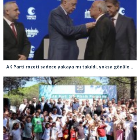
AK Parti rozeti sadece yakaya mı takıldı, yoksa gönüle takılmadı mı?