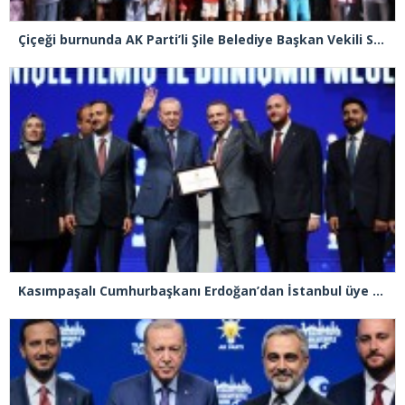
Çiçeği burnunda AK Parti’li Şile Belediye Başkan Vekili Sacit Terzi, teşkilatlarla piknikte buluştu
Kasımpaşalı Cumhurbaşkanı Erdoğan’dan İstanbul üye birincisi Beyoğlu İlçe Başkanı Kasım Fırat’a plaket