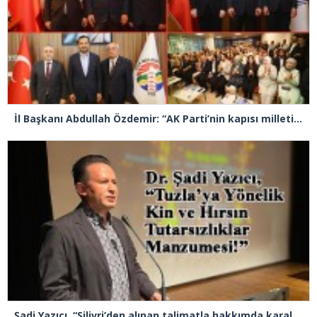
İl Başkanı Abdullah Özdemir: “AK Parti’nin kapısı milletine hizmet etmek isteyen herkese açıktır”
Şadi Yazıcı, “Silivri’den alınan talimatla hakkımda karalama kampanyası yürütülüyor”