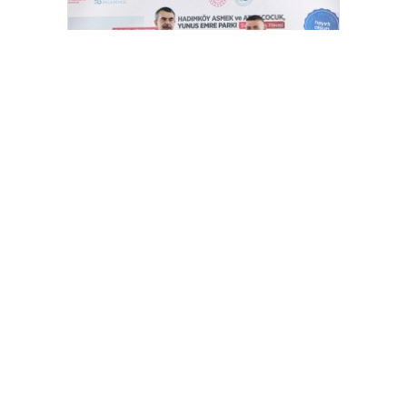
Bakan Tekin: “Kim olursa olsun bir
eğitim kurumu yapmak istiyorsa
anayasal olarak bizimle beraber
çalışmak zorundadır”
[wp_ad_camp_2]
Gazete Manşetleri
Günlük Burç Yorumları
Haber Gönder
İletişim
Sitene Ekle
TCMB Döviz Kurları & Döviz Çevirici