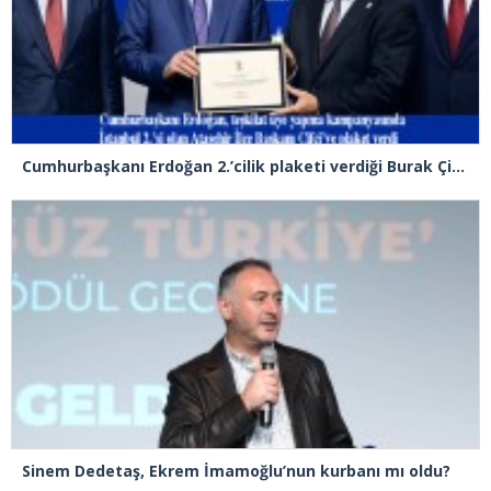
Cumhurbaşkanı Erdoğan 2.’cilik plaketi verdiği Burak Çifci’den Ataşehir seçimlerini kazanma sözünü aldı
Sinem Dedetaş, Ekrem İmamoğlu’nun kurbanı mı oldu?