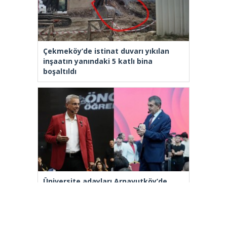
Çekmeköy’de istinat duvarı yıkılan
inşaatın yanındaki 5 katlı bina
boşaltıldı
Üniversite adayları Arnavutköy’de
geleceğin mesleklerini bakanlarla
konuştu