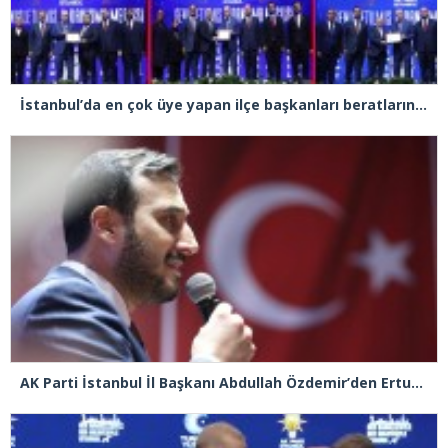
İstanbul’da en çok üye yapan ilçe başkanları beratlarını Cumhurbaşkanı Erdoğan’ın elinden aldı
AK Parti İstanbul İl Başkanı Abdullah Özdemir’den Ertuğrul Özkök’e “Franco” tepkisi