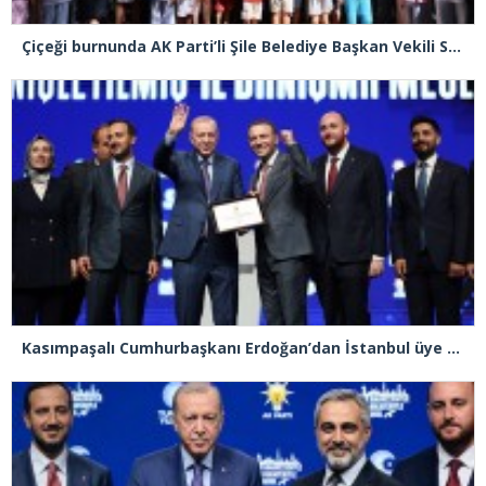
Çiçeği burnunda AK Parti’li Şile Belediye Başkan Vekili Sacit Terzi, teşkilatlarla piknikte buluştu
Kasımpaşalı Cumhurbaşkanı Erdoğan’dan İstanbul üye birincisi Beyoğlu İlçe Başkanı Kasım Fırat’a plaket