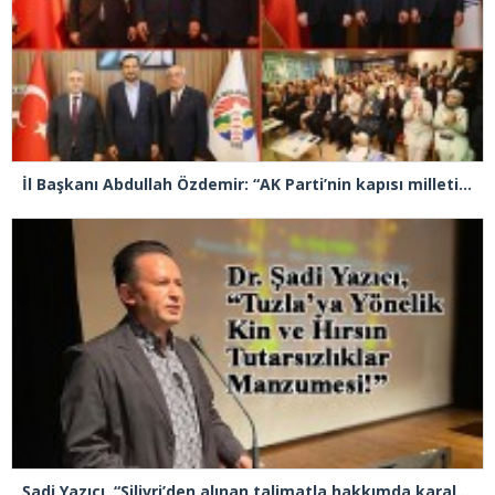
İl Başkanı Abdullah Özdemir: “AK Parti’nin kapısı milletine hizmet etmek isteyen herkese açıktır”
Şadi Yazıcı, “Silivri’den alınan talimatla hakkımda karalama kampanyası yürütülüyor”