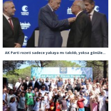
AK Parti rozeti sadece yakaya mı takıldı, yoksa gönüle takılmadı mı?