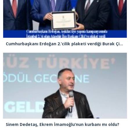
Cumhurbaşkanı Erdoğan 2.’cilik plaketi verdiği Burak Çifci’den Ataşehir seçimlerini kazanma sözünü aldı
Sinem Dedetaş, Ekrem İmamoğlu’nun kurbanı mı oldu?