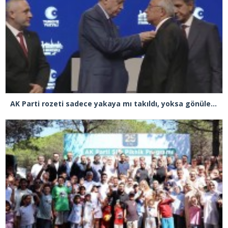
AK Parti rozeti sadece yakaya mı takıldı, yoksa gönüle takılmadı mı?