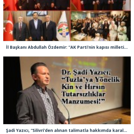
İl Başkanı Abdullah Özdemir: “AK Parti’nin kapısı milletine hizmet etmek isteyen herkese açıktır”
Şadi Yazıcı, “Silivri’den alınan talimatla hakkımda karalama kampanyası yürütülüyor”