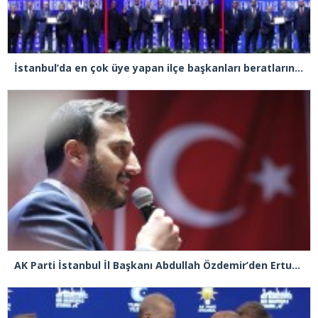
İstanbul’da en çok üye yapan ilçe başkanları beratlarını Cumhurbaşkanı Erdoğan’ın elinden aldı
AK Parti İstanbul İl Başkanı Abdullah Özdemir’den Ertuğrul Özkök’e “Franco” tepkisi