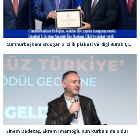
Cumhurbaşkanı Erdoğan 2.’cilik plaketi verdiği Burak Çifci’den Ataşehir seçimlerini kazanma sözünü aldı
Sinem Dedetaş, Ekrem İmamoğlu’nun kurbanı mı oldu?