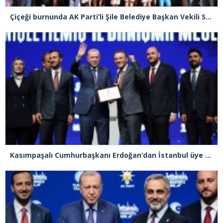
Çiçeği burnunda AK Parti’li Şile Belediye Başkan Vekili Sacit Terzi, teşkilatlarla piknikte buluştu
Kasımpaşalı Cumhurbaşkanı Erdoğan’dan İstanbul üye birincisi Beyoğlu İlçe Başkanı Kasım Fırat’a plaket