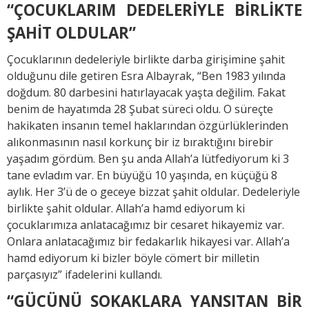
“ÇOCUKLARIM DEDELERİYLE BİRLİKTE
ŞAHİT OLDULAR”
Çocuklarının dedeleriyle birlikte darba girişimine şahit
olduğunu dile getiren Esra Albayrak, “Ben 1983 yılında
doğdum. 80 darbesini hatırlayacak yaşta değilim. Fakat
benim de hayatımda 28 Şubat süreci oldu. O süreçte
hakikaten insanın temel haklarından özgürlüklerinden
alıkonmasının nasıl korkunç bir iz bıraktığını birebir
yaşadım gördüm. Ben şu anda Allah’a lütfediyorum ki 3
tane evladım var. En büyüğü 10 yaşında, en küçüğü 8
aylık. Her 3’ü de o geceye bizzat şahit oldular. Dedeleriyle
birlikte şahit oldular. Allah’a hamd ediyorum ki
çocuklarımıza anlatacağımız bir cesaret hikayemiz var.
Onlara anlatacağımız bir fedakarlık hikayesi var. Allah’a
hamd ediyorum ki bizler böyle cömert bir milletin
parçasıyız” ifadelerini kullandı.
“GÜCÜNÜ SOKAKLARA YANSITAN BİR