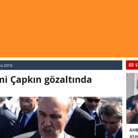
S
os 2016
smi Çapkın gözaltında
AHB
ata