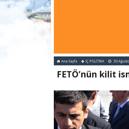
Ana Sayfa
İÇ POLİTİKA
30 Ağust
FETÖ’nün kilit i