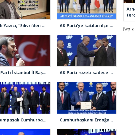
Arn
ter
Şadi Yazıcı, “Silivri’den alınan talimatla hakkımda karalama kampanyası yürütülüyor”
AK Parti’ye katılan ilçe belediye başkanlarından İl Başkanı Özdemir’e ziyaret
[wp_a
AK Parti İstanbul İl Başkanı Abdullah Özdemir’den Ertuğrul Özkök’e “Franco” tepkisi
AK Parti rozeti sadece yakaya mı takıldı, yoksa gönüle takılmadı mı?
Kasımpaşalı Cumhurbaşkanı Erdoğan’dan İstanbul üye birincisi Beyoğlu İlçe Başkanı Kasım Fırat’a plaket
Cumhurbaşkanı Erdoğan 2.’cilik plaketi verdiği Burak Çifci’den Ataşehir seçimlerini kazanma sözünü aldı