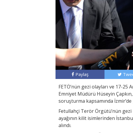
Paylaş
Twee
FETÖ’nün gezi olayları ve 17-25 Ara
Emniyet Müdürü Hüseyin Çapkın, 
soruşturma kapsamında İzmir’de g
Fetullahçi Terör Örgütü’nün gezi o
ayağının kilit isimlerinden İstan
alındı.