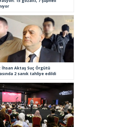
rasyon: 15 gözaltı, 7 şüpheli
nıyor
z İhsan Aktaş Suç Örgütü
asında 2 sanık tahliye edildi