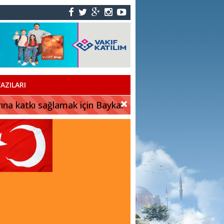
AZILARI
rına katkı sağlamak için Baykar