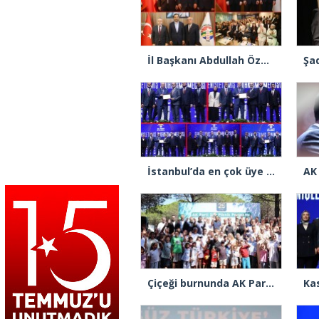
İl Başkanı Abdullah Özdemir: “AK Parti’nin kapısı milletine hizmet etmek isteyen herkese açıktır”
İstanbul’da en çok üye yapan ilçe başkanları beratlarını Cumhurbaşkanı Erdoğan’ın elinden aldı
Çiçeği burnunda AK Parti’li Şile Belediye Başkan Vekili Sacit Terzi, teşkilatlarla piknikte buluştu