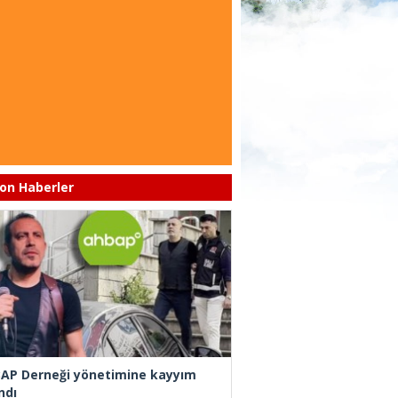
on Haberler
AP Derneği yönetimine kayyım
ndı