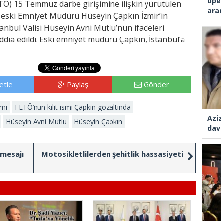
ope
TÖ) 15 Temmuz darbe girişimine ilişkin yürütülen
ara
eski Emniyet Müdürü Hüseyin Çapkın İzmir’in
tanbul Valisi Hüseyin Avni Mutlu’nun ifadeleri
ddia edildi. Eski emniyet müdürü Çapkın, İstanbul’a
etle
Paylaş
Gönder
imi
FETÖ’nün kilit ismi Çapkın gözaltında
Azi
Hüseyin Avni Mutlu
Hüseyin Çapkın
dav
mesajı
Motosikletlilerden şehitlik hassasiyeti