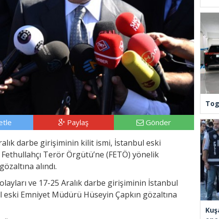
Tog
tle
Paylaş
Gönder
lık darbe girişiminin kilit ismi, İstanbul eski
Fethullahçı Terör Örgütü’ne (FETÖ) yönelik
özaltına alındı.
layları ve 17-25 Aralık darbe girişiminin İstanbul
bul eski Emniyet Müdürü Hüseyin Çapkın gözaltına
Kuş