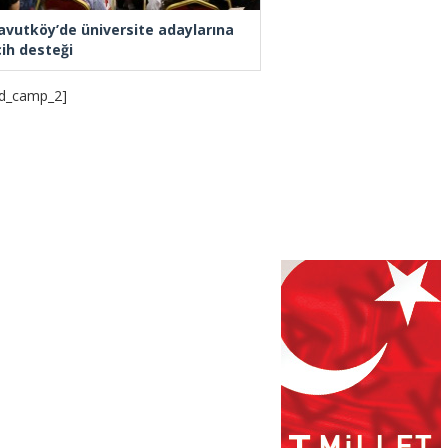
avutköy’de üniversite adaylarına
cih desteği
d_camp_2]