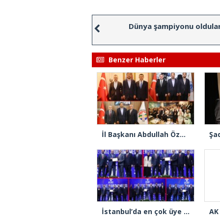
Dünya şampiyonu oldula
Benzer Haberler
İl Başkanı Abdullah Özdemir: “AK Parti’nin kapısı milletine hizmet etmek isteyen herkese açıktır”
İstanbul’da en çok üye yapan ilçe başkanları beratlarını Cumhurbaşkanı Erdoğan’ın elinden aldı