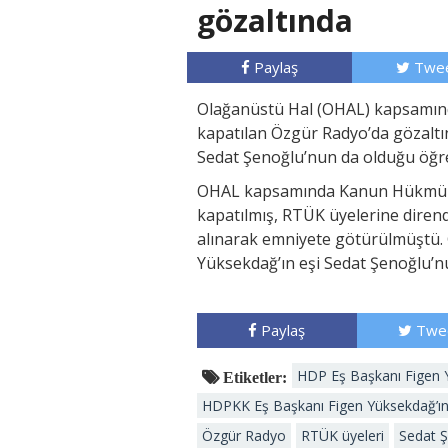
gözaltında
Paylaş
Twee
Olağanüstü Hal (OHAL) kapsamı
kapatılan Özgür Radyo’da gözaltın
Sedat Şenoğlu’nun da olduğu öğre
OHAL kapsamında Kanun Hükmün
kapatılmış, RTÜK üyelerine direndi
alınarak emniyete götürülmüştü. 
Yüksekdağ’ın eşi Sedat Şenoğlu’n
Paylaş
Twe
HDP Eş Başkanı Figen
Etiketler:
HDPKK Eş Başkanı Figen Yüksekdağ’ın 
Özgür Radyo
RTÜK üyeleri
Sedat 