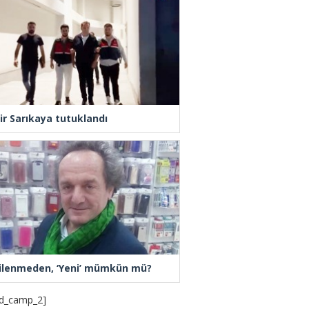
ir Sarıkaya tutuklandı
ilenmeden, ‘Yeni’ mümkün mü?
d_camp_2]