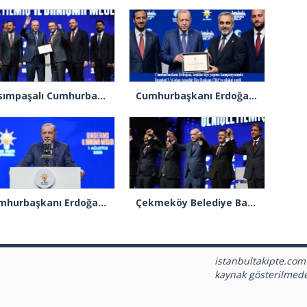
Kasımpaşalı Cumhurbaşkanı Erdoğan’dan İstanbul üye birincisi Beyoğlu İlçe Başkanı Kasım Fırat’a plaket
Cumhurbaşkanı Erdoğan 2.’cilik plaketi verdiği Burak Çifci’den Ataşehir seçimlerini kazanma sözünü aldı
Cumhurbaşkanı Erdoğan: “Türkiye’nin açık ara birinci partisiyiz”
Çekmeköy Belediye Başkanı Orhan Çerkez AK Parti’ye katıldı
istanbultakipte.com
kaynak gösterilmed