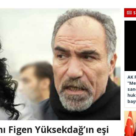
S
AK 
“Mec
san
huk
baş
 Figen Yüksekdağ’ın eşi