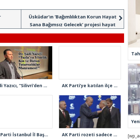
r
Üsküdar’ın ‘Bağımlılıktan Korun Hayat
Sana Bağımsız Gelecek’ projesi hayat
buldu
Tah
Şadi Yazıcı, “Silivri’den alınan talimatla hakkımda karalama kampanyası yürütülüyor”
AK Parti’ye katılan ilçe belediye başkanlarından İl Başkanı Özdemir’e ziyaret
Yen
AK Parti İstanbul İl Başkanı Abdullah Özdemir’den Ertuğrul Özkök’e “Franco” tepkisi
AK Parti rozeti sadece yakaya mı takıldı, yoksa gönüle takılmadı mı?
[wp_a