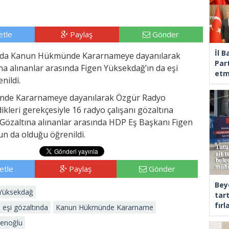
tle
Paylaş
Gönder
İl 
nda Kanun Hükmünde Kararnameye dayanılarak
Part
a alınanlar arasında Figen Yüksekdağ’ın da eşi
etm
nildi.
de Kararnameye dayanılarak Özgür Radyo
kleri gerekçesiyle 16 radyo çalışanı gözaltına
Gözaltına alınanlar arasında HDP Eş Başkanı Figen
un da olduğu öğrenildi.
etle
Paylaş
Gönder
Bey
 Yüksekdağ
tar
fır
eşi gözaltında
Kanun Hükmünde Kararname
Şenoğlu