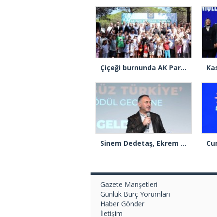
Çiçeği burnunda AK Parti’li Şile Belediye Başkan Vekili Sacit Terzi, teşkilatlarla piknikte buluştu
Sinem Dedetaş, Ekrem İmamoğlu’nun kurbanı mı oldu?
Gazete Manşetleri
Günlük Burç Yorumları
Haber Gönder
İletişim