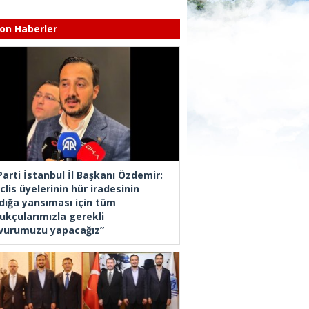
on Haberler
Parti İstanbul İl Başkanı Özdemir:
lis üyelerinin hür iradesinin
dığa yansıması için tüm
ukçularımızla gerekli
vurumuzu yapacağız”