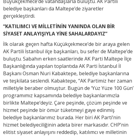
Büyükçekmece’de vatandaşlarla buluştu. AK Partili
belediye başkanları da Maltepe’de ziyaretler
gerçekleştirdi.
“KATILIMCI VE MİLLETİNİN YANINDA OLAN BİR
SİYASET ANLAYIŞIYLA YİNE SAHALARDAYIZ”
İlk olarak geçen hafta Küçükçekmece’de bir araya gelen
AK Partili İstanbul ilçe başkanları, bu sefer de Maltepe’de
buluştu. Sabahın erken saatlerinde AK Parti Maltepe İlçe
Başkanlığında yapılan toplantıda AK Parti İstanbul İl
Başkanı Osman Nuri Kabaktepe, belediye başkanlarına
ve teşkilata seslendi. Kabaktepe, “AK Partimiz her zaman
milletiyle beraber olmuştur. Bugün de ‘Yüz Yüze 100 Gün’
programımız kapsamında belediye başkanlarımızla
birlikte Maltepe’deyiz. Çare peşinde, çözüm peşinde ve
hizmet peşinde bir ömür tüketmeyi gaye edinmiş
belediye başkanlarımız burada. Her biri AK Parti’nin
hizmet belediyeciliğinin adeta birer markasıdır. CHP’nin
elitist siyaset anlayışını reddedip, katılımcı ve milletinin