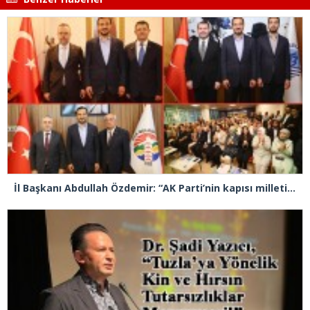
İl Başkanı Abdullah Özdemir: “AK Parti’nin kapısı milletine hizmet etmek isteyen herkese açıktır”