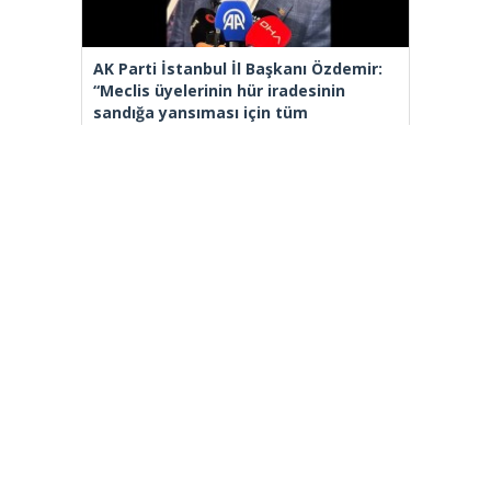
AK Parti İstanbul İl Başkanı Özdemir:
“Meclis üyelerinin hür iradesinin
sandığa yansıması için tüm
hukukçularımızla gerekli
başvurumuzu yapacağız”
[wp_ad_camp_2]
Gazete Manşetleri
Günlük Burç Yorumları
Haber Gönder
İletişim
Sitene Ekle
TCMB Döviz Kurları & Döviz Çevirici
Tüm Manşetler
Tüm Yazarlar
istanbultakipte.com © 2020 Tüm Hakları saklıdır, kaynak
gösterilmeden içerik kopyalanamaz.