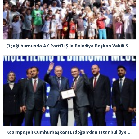
Çiçeği burnunda AK Parti’li Şile Belediye Başkan Vekili Sacit Terzi, teşkilatlarla piknikte buluştu
Kasımpaşalı Cumhurbaşkanı Erdoğan’dan İstanbul üye birincisi Beyoğlu İlçe Başkanı Kasım Fırat’a plaket