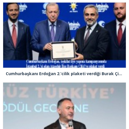
Cumhurbaşkanı Erdoğan 2.’cilik plaketi verdiği Burak Çifci’den Ataşehir seçimlerini kazanma sözünü aldı