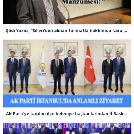
Şadi Yazıcı, “Silivri’den alınan talimatla hakkımda karalama kampanyası yürütülüyor”
AK Parti’ye katılan ilçe belediye başkanlarından İl Başkanı Özdemir’e ziyaret