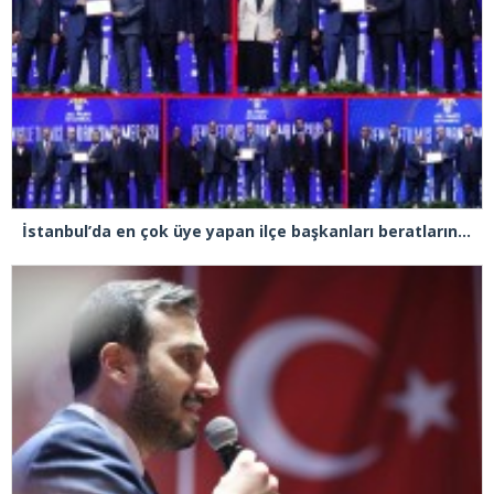
İstanbul’da en çok üye yapan ilçe başkanları beratlarını Cumhurbaşkanı Erdoğan’ın elinden aldı