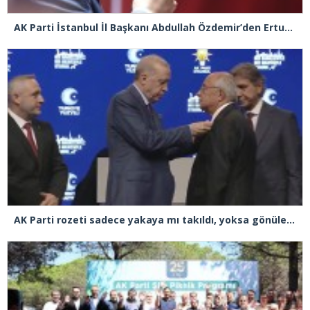
AK Parti İstanbul İl Başkanı Abdullah Özdemir’den Ertuğrul Özkök’e “Franco” tepkisi
AK Parti rozeti sadece yakaya mı takıldı, yoksa gönüle takılmadı mı?