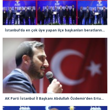
İstanbul’da en çok üye yapan ilçe başkanları beratlarını Cumhurbaşkanı Erdoğan’ın elinden aldı
AK Parti İstanbul İl Başkanı Abdullah Özdemir’den Ertuğrul Özkök’e “Franco” tepkisi