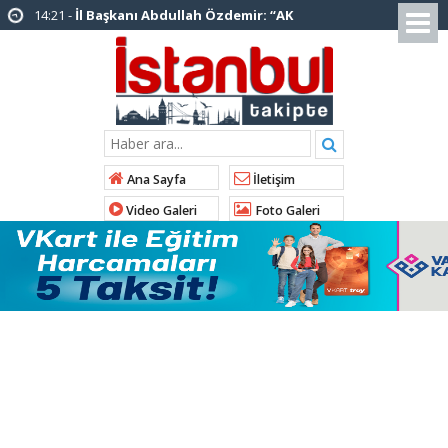
14:20 -
Şadi Yazıcı, “Silivri’den alınan talimatla
hakkımda karalama kampanyası yürütülüyor”
12:12 -
AK Parti’ye katılan ilçe belediye
başkanlarından İl Başkanı Özdemir’e ziyaret
01:00 -
Tuzla Belediye Başkanı Eren Ali
Bingöl’den İBB’ye tepki
Ana Sayfa
İletişim
12:26 -
İstanbul Emniyet Müdürlüğünden
Video Galeri
Foto Galeri
“Gök Kubbe’de, Mavi Vatan’da, Şanlı Topraklarda:
İstanbul Emniyeti Her Yerde” paylaşımı
19:26 -
Çekmeköy Belediye Başkanı Orhan
Çerkez AK Parti’ye katıldı
16:56 -
İstanbul’da 4 CHP’li belediye başkanı
AK Parti’ye katılıyor
15:03 -
Çekmeköy Belediyesi’nden hafriyat
çökmesine ilişkin açıklama