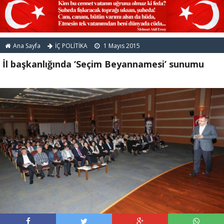
Ana Sayfa
İÇ POLİTİKA
1 Mayıs 2015
İl başkanlığında ‘Seçim Beyannamesi’ sunumu