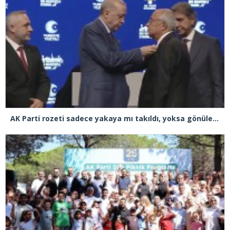
AK Parti rozeti sadece yakaya mı takıldı, yoksa gönüle takılmadı mı?