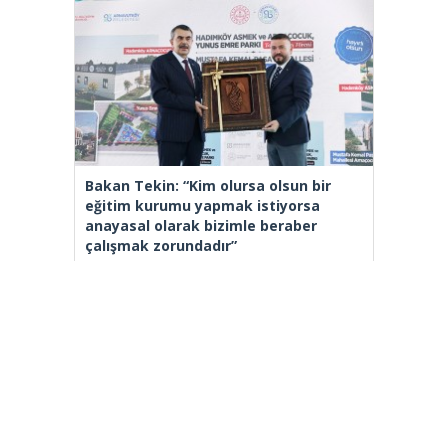
Bakan Tekin: “Kim olursa olsun bir
eğitim kurumu yapmak istiyorsa
anayasal olarak bizimle beraber
çalışmak zorundadır”
[wp_ad_camp_2]
Gazete Manşetleri
Günlük Burç Yorumları
Haber Gönder
İletişim
Sitene Ekle
TCMB Döviz Kurları & Döviz Çevirici