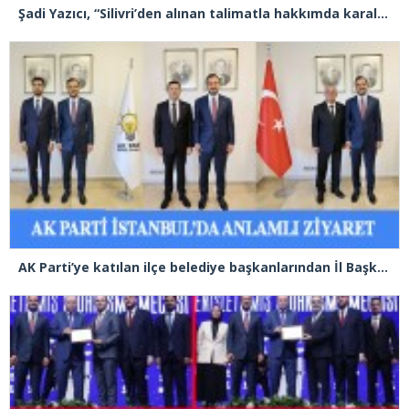
Şadi Yazıcı, “Silivri’den alınan talimatla hakkımda karalama kampanyası yürütülüyor”
AK Parti’ye katılan ilçe belediye başkanlarından İl Başkanı Özdemir’e ziyaret