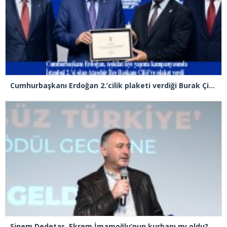
Cumhurbaşkanı Erdoğan 2.’cilik plaketi verdiği Burak Çifci’den Ataşehir seçimlerini kazanma sözünü aldı
Sinem Dedetaş, Ekrem İmamoğlu’nun kurbanı mı oldu?