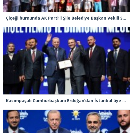
Çiçeği burnunda AK Parti’li Şile Belediye Başkan Vekili Sacit Terzi, teşkilatlarla piknikte buluştu
Kasımpaşalı Cumhurbaşkanı Erdoğan’dan İstanbul üye birincisi Beyoğlu İlçe Başkanı Kasım Fırat’a plaket