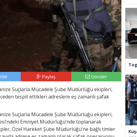
Tog
tle
Paylaş
Gönder
nize Suçlarla Mücadele Şube Müdürlüğü ekipleri,
nceden tespit ettikleri adreslere eş zamanlı şafak
nize Suçlarla Mücadele Şube Müdürlüğü ekipleri,
desi’ndeki Emniyet Müdürlüğü’nde toplanarak
ipler, Özel Hareket Şube Müdürlüğü’ne bağlı timler
Kuş
 sayıda adrese eş zamanlı olarak şafak operasyonu