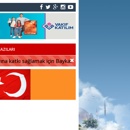
AZILARI
rına katkı sağlamak için Baykar