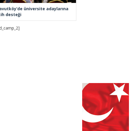
avutköy’de üniversite adaylarına
cih desteği
d_camp_2]