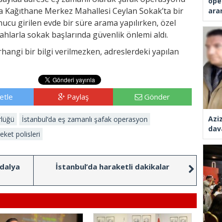
ope
 Kağıthane Merkez Mahallesi Ceylan Sokak’ta bir
ara
ucu girilen evde bir süre arama yapılırken, özel
ahlarla sokak başlarında güvenlik önlemi aldı.
angi bir bilgi verilmezken, adreslerdeki yapılan
etle
Paylaş
Gönder
Azi
rlüğü
İstanbul’da eş zamanlı şafak operasyon
dav
eket polisleri
dalya
İstanbul’da haraketli dakikalar