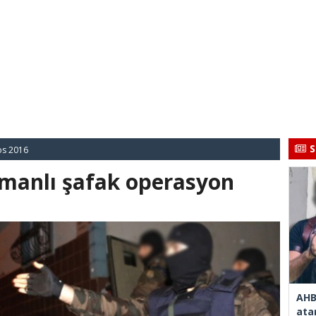
S
os 2016
amanlı şafak operasyon
AHB
ata