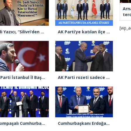
Arn
ter
[wp_a
Şadi Yazıcı, “Silivri’den alınan talimatla hakkımda karalama kampanyası yürütülüyor”
AK Parti’ye katılan ilçe belediye başkanlarından İl Başkanı Özdemir’e ziyaret
AK Parti İstanbul İl Başkanı Abdullah Özdemir’den Ertuğrul Özkök’e “Franco” tepkisi
AK Parti rozeti sadece yakaya mı takıldı, yoksa gönüle takılmadı mı?
Kasımpaşalı Cumhurbaşkanı Erdoğan’dan İstanbul üye birincisi Beyoğlu İlçe Başkanı Kasım Fırat’a plaket
Cumhurbaşkanı Erdoğan 2.’cilik plaketi verdiği Burak Çifci’den Ataşehir seçimlerini kazanma sözünü aldı