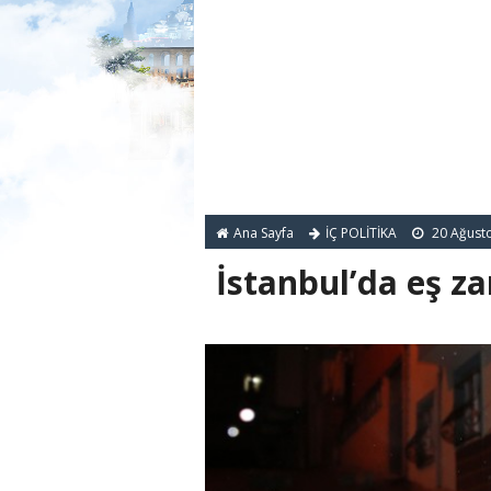
Ana Sayfa
İÇ POLİTİKA
20 Ağust
İstanbul’da eş z