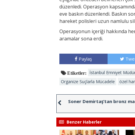
düzenledi. Operasyon kapsamında
eve baskın düzenlendi. Baskın son
hareket polisleri uzun namlulu sil
Operasyonun içeriği hakkında herh
aramalar sona erdi.
Paylaş
Twe
İstanbul Emniyet Müdü
Etiketler:
Organize Suçlarla Mücadele
özel har
Soner Demirtaş’tan bronz ma
Benzer Haberler