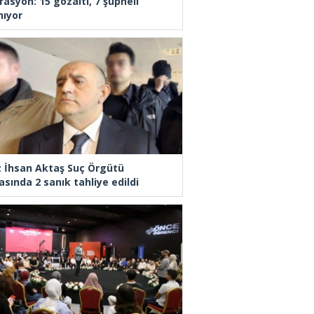
rasyon: 15 gözaltı, 7 şüpheli
nıyor
z İhsan Aktaş Suç Örgütü
asında 2 sanık tahliye edildi