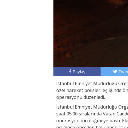
Paylaş
Twee
İstanbul Emniyet Müdürlüğü Orga
özel hareket polisleri eşliğinde ö
operasyonu düzenledi.
İstanbul Emniyet Müdürlüğü Orga
saat 05.00 sıralarında Vatan Cad
operasyon için düğmeye bastı. Ek
eşliğinde önceden belirlenen çok