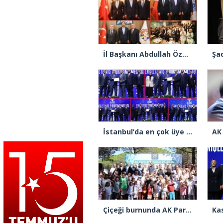
İl Başkanı Abdullah Özdemir: “AK Parti’nin kapısı milletine hizmet etmek isteyen herkese açıktır”
İstanbul’da en çok üye yapan ilçe başkanları beratlarını Cumhurbaşkanı Erdoğan’ın elinden aldı
Çiçeği burnunda AK Parti’li Şile Belediye Başkan Vekili Sacit Terzi, teşkilatlarla piknikte buluştu