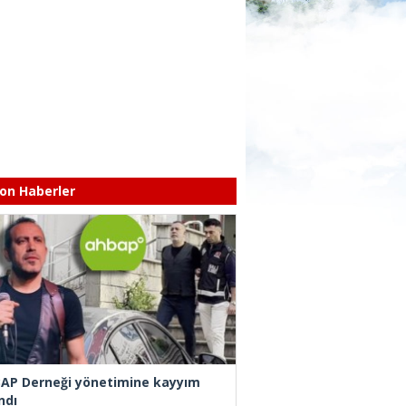
on Haberler
AP Derneği yönetimine kayyım
ndı