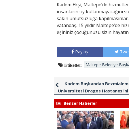
Kadem Ekşi, Maltepe’de hizmetler
insanların oy kullanmayacağını söy
sakın umutsuzluğa kapılmasınlar. 
vatandaş. 15 yıldır Maltepe’de hiz
eşininiz çocuğunuzu sizin hayatını 
Paylaş
Twe
Maltepe Belediye Başk
Etiketler:
Kadem Başkandan Bezmialem 
Üniversitesi Dragos Hastanesi’ni
Benzer Haberler