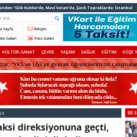
nden “Gök Kubbe’de, Mavi Vatan’da, Şanlı Topraklarda: İstanbul
rhan Çerkez AK Parti’ye katıldı
a Sayfa
İletişim
 başkanı AK Parti’ye katılıyor
eo Galeri
Foto Galeri
afriyat çökmesine ilişkin açıklama
KÜLTÜR-SANAT
ÇEVRE
YAŞAM
SAĞLIK
EĞİTİM
KÖŞE Y
tar, “YKS ve LGS’ye girecek öğrencilerimizin çalışmala
uz”
S
024
si direksiyonuna geçti,