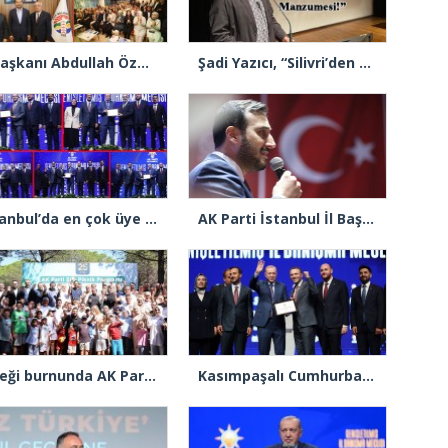
İl Başkanı Abdullah Özdemir: “AK Parti’nin kapısı milletine hizmet etmek isteyen herkese açıktır”
Şadi Yazıcı, “Silivri’den alınan talimatla hakkımda karalama kampanyası yürütülüyor”
İstanbul’da en çok üye yapan ilçe başkanları beratlarını Cumhurbaşkanı Erdoğan’ın elinden aldı
AK Parti İstanbul İl Başkanı Abdullah Özdemir’den Ertuğrul Özkök’e “Franco” tepkisi
Çiçeği burnunda AK Parti’li Şile Belediye Başkan Vekili Sacit Terzi, teşkilatlarla piknikte buluştu
Kasımpaşalı Cumhurbaşkanı Erdoğan’dan İstanbul üye birincisi Beyoğlu İlçe Başkanı Kasım Fırat’a plaket