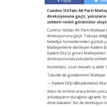
Paylaş
Twee
Cumhur İttifakı AK Parti Malte
direksiyonuna geçti, yolcuların 
sohbeti renkli görüntüler oluşt
Cumhur İttifakı AK Parti Maltepe 
direksiyonuna geçti. Taksiye ald
belediye hizmetlerinden günlük ya
Maltepelilerle dertleşen Kadem Ba
Kadem Ekşi’yi gören Maltepeliler 
direksiyonunda yolcularla sohbeti
Kısmetliyiz, uzun mesafe iş aldık 
Takside de gündemimiz Maltepe.
— Kadem EKŞİ (@kademeksi)
Mar
Ailesi ile birlikte araca binen yo
arkadaşların durağına uğradık. Ark
dinle bakalım’. Biz de direksiyon b