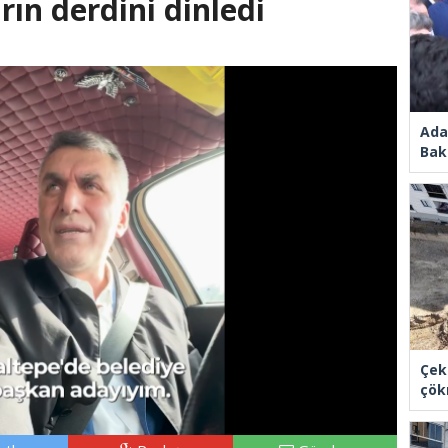
rın derdini dinledi
Ada
Bak
Çek
çök