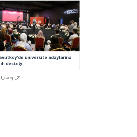
avutköy’de üniversite adaylarına
cih desteği
d_camp_2]