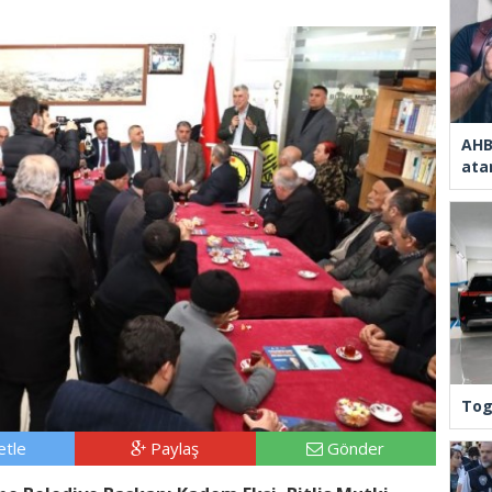
AHB
ata
Tog
tle
Paylaş
Gönder