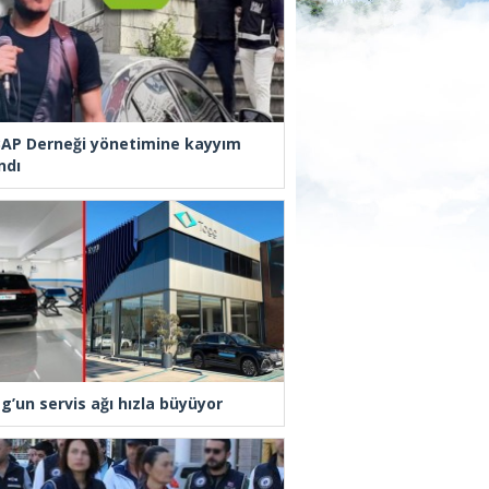
AP Derneği yönetimine kayyım
ndı
g’un servis ağı hızla büyüyor