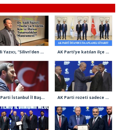
Şadi Yazıcı, “Silivri’den alınan talimatla hakkımda karalama kampanyası yürütülüyor”
AK Parti’ye katılan ilçe belediye başkanlarından İl Başkanı Özdemir’e ziyaret
AK Parti İstanbul İl Başkanı Abdullah Özdemir’den Ertuğrul Özkök’e “Franco” tepkisi
AK Parti rozeti sadece yakaya mı takıldı, yoksa gönüle takılmadı mı?