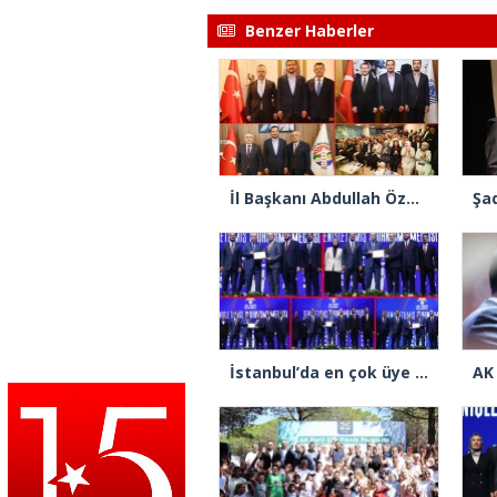
Benzer Haberler
İl Başkanı Abdullah Özdemir: “AK Parti’nin kapısı milletine hizmet etmek isteyen herkese açıktır”
İstanbul’da en çok üye yapan ilçe başkanları beratlarını Cumhurbaşkanı Erdoğan’ın elinden aldı