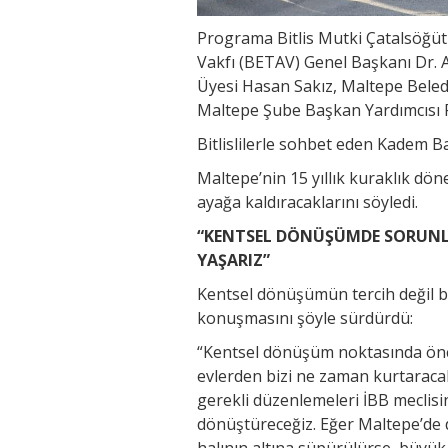
Programa Bitlis Mutki Çatalsöğüt
Vakfı (BETAV) Genel Başkanı Dr. A
Üyesi Hasan Sakız, Maltepe Bele
Maltepe Şube Başkan Yardımcısı Fet
Bitlislilerle sohbet eden Kadem B
Maltepe’nin 15 yıllık kuraklık dön
ayağa kaldıracaklarını söyledi.
“KENTSEL DÖNÜŞÜMDE SORUNLA
YAŞARIZ”
Kentsel dönüşümün tercih değil bi
konuşmasını şöyle sürdürdü:
“Kentsel dönüşüm noktasında önce
evlerden bizi ne zaman kurtaracaksı
gerekli düzenlemeleri İBB meclisin
dönüştüreceğiz. Eğer Maltepe’de d
halının altına süpürülürse, büyük a