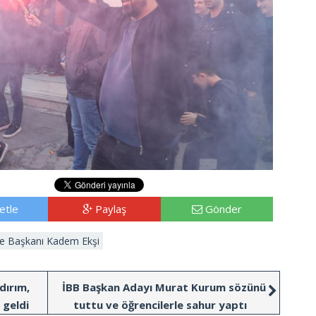
etle
Paylaş
Gönder
ye Başkanı Kadem Ekşi
dırım,
İBB Başkan Adayı Murat Kurum sözünü
 geldi
tuttu ve öğrencilerle sahur yaptı