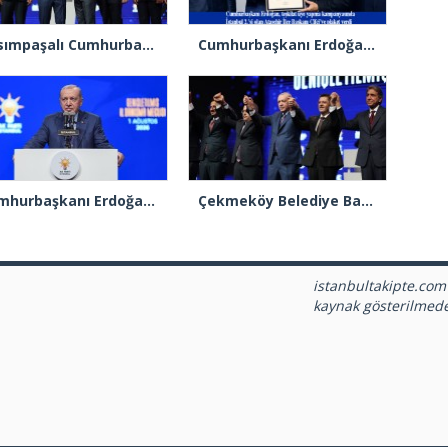
Kasımpaşalı Cumhurbaşkanı Erdoğan’dan İstanbul üye birincisi Beyoğlu İlçe Başkanı Kasım Fırat’a plaket
Cumhurbaşkanı Erdoğan 2.’cilik plaketi verdiği Burak Çifci’den Ataşehir seçimlerini kazanma sözünü aldı
Cumhurbaşkanı Erdoğan: “Türkiye’nin açık ara birinci partisiyiz”
Çekmeköy Belediye Başkanı Orhan Çerkez AK Parti’ye katıldı
istanbultakipte.com
kaynak gösterilmed