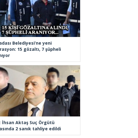
adası Belediyesi’ne yeni
rasyon: 15 gözaltı, 7 şüpheli
nıyor
z İhsan Aktaş Suç Örgütü
asında 2 sanık tahliye edildi