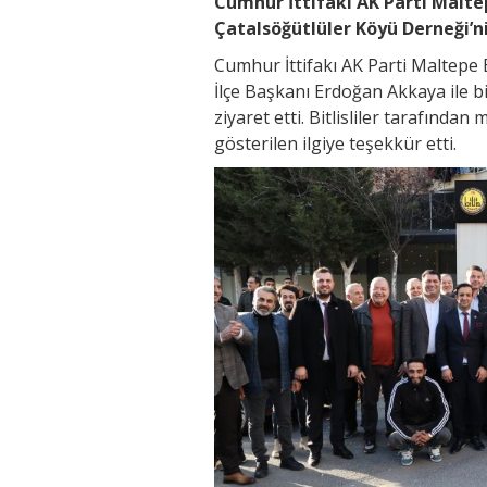
Cumhur İttifakı AK Parti Malte
Çatalsöğütlüler Köyü Derneği’ni
Cumhur İttifakı AK Parti Maltepe
İlçe Başkanı Erdoğan Akkaya ile bi
ziyaret etti. Bitlisliler tarafınd
gösterilen ilgiye teşekkür etti.