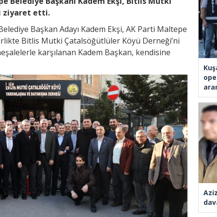
pe Belediye Başkanı Kadem Ekşi, Bitlis Mutki
 ziyaret etti.
 Belediye Başkan Adayı Kadem Ekşi, AK Parti Maltepe
rlikte Bitlis Mutki Çatalsöğütlüler Köyü Derneği’ni
an meşalelerle karşılanan Kadem Başkan, kendisine
Kuş
ope
ara
Azi
dav