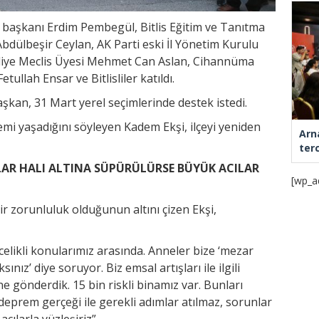
 başkanı Erdim Pembegül, Bitlis Eğitim ve Tanıtma
bdülbeşir Ceylan, AK Parti eski İl Yönetim Kurulu
diye Meclis Üyesi Mehmet Can Aslan, Cihannüma
ullah Ensar ve Bitlisliler katıldı.
aşkan, 31 Mart yerel seçimlerinde destek istedi.
emi yaşadığını söyleyen Kadem Ekşi, ilçeyi yeniden
Arn
ter
R HALI ALTINA SÜPÜRÜLÜRSE BÜYÜK ACILAR
[wp_a
r zorunluluk olduğunun altını çizen Ekşi,
likli konularımız arasında. Anneler bize ‘mezar
nız’ diye soruyor. Biz emsal artışları ile ilgili
e gönderdik. 15 bin riskli binamız var. Bunları
eprem gerçeği ile gerekli adımlar atılmaz, sorunlar
cılarla yüzleşiriz”