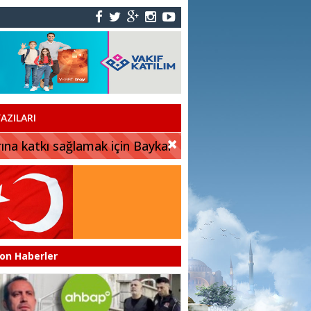
AZILARI
rına katkı sağlamak için Baykar
on Haberler