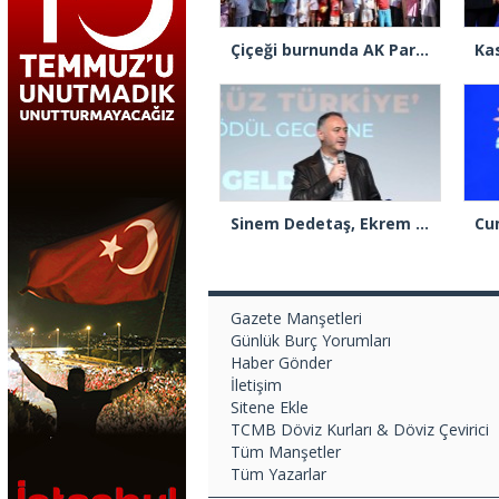
Çiçeği burnunda AK Parti’li Şile Belediye Başkan Vekili Sacit Terzi, teşkilatlarla piknikte buluştu
Sinem Dedetaş, Ekrem İmamoğlu’nun kurbanı mı oldu?
Gazete Manşetleri
Günlük Burç Yorumları
Haber Gönder
İletişim
Sitene Ekle
TCMB Döviz Kurları & Döviz Çevirici
Tüm Manşetler
Tüm Yazarlar