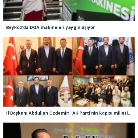
Beykoz’da DOA makineleri yaygınlaşıyor
İl Başkanı Abdullah Özdemir: “AK Parti’nin kapısı milletine hizmet etmek isteyen herkese açıktır”