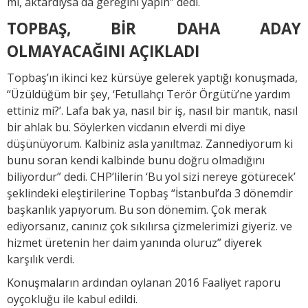
mı, aktardıysa da gereğini yapın” dedi.
TOPBAŞ, BİR DAHA ADAY
OLMAYACAĞINI AÇIKLADI
Topbaş’ın ikinci kez kürsüye gelerek yaptığı konuşmada,
“Üzüldüğüm bir şey, ‘Fetullahçı Terör Örgütü’ne yardım
ettiniz mi?’. Lafa bak ya, nasıl bir iş, nasıl bir mantık, nasıl
bir ahlak bu. Söylerken vicdanın elverdi mi diye
düşünüyorum. Kalbiniz asla yanıltmaz. Zannediyorum ki
bunu soran kendi kalbinde bunu doğru olmadığını
biliyordur” dedi. CHP’lilerin ‘Bu yol sizi nereye götürecek’
şeklindeki eleştirilerine Topbaş “İstanbul’da 3 dönemdir
başkanlık yapıyorum. Bu son dönemim. Çok merak
ediyorsanız, canınız çok sıkılırsa çizmelerimizi giyeriz. ve
hizmet üretenin her daim yanında oluruz” diyerek
karşılık verdi.
Konuşmaların ardından oylanan 2016 Faaliyet raporu
oyçokluğu ile kabul edildi.