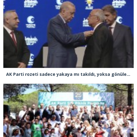
AK Parti rozeti sadece yakaya mı takıldı, yoksa gönüle takılmadı mı?