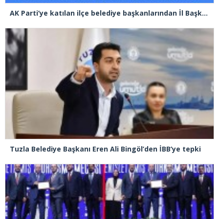
AK Parti’ye katılan ilçe belediye başkanlarından İl Başkanı Özdemir’e ziyaret
Tuzla Belediye Başkanı Eren Ali Bingöl’den İBB’ye tepki