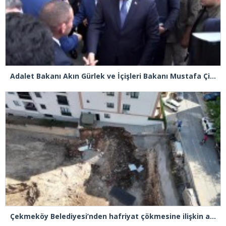
Adalet Bakanı Akın Gürlek ve İçişleri Bakanı Mustafa Çiftçi Esenyurt’ta
Çekmeköy Belediyesi’nden hafriyat çökmesine ilişkin açıklama