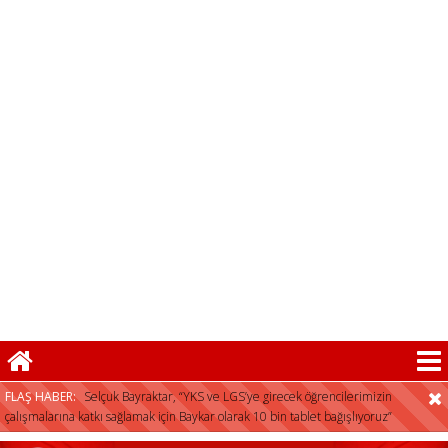
Selçuk Bayraktar, “YKS ve LGS’ye girecek öğrencilerimizin
çalışmalarına katkı sağlamak için Baykar olarak 10 bin tablet bağışlıyoruz”