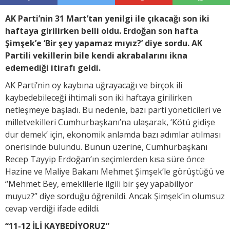
AK Parti’nin 31 Mart’tan yenilgi ile çıkacağı son iki
haftaya girilirken belli oldu. Erdoğan son hafta
Şimşek’e ‘Bir şey yapamaz mıyız?’ diye sordu. AK
Partili vekillerin bile kendi akrabalarını ikna
edemediği itirafı geldi.
AK Parti’nin oy kaybına uğrayacağı ve birçok ili
kaybedebileceği ihtimali son iki haftaya girilirken
netleşmeye başladı. Bu nedenle, bazı parti yöneticileri ve
milletvekilleri Cumhurbaşkanı’na ulaşarak, ‘Kötü gidişe
dur demek’ için, ekonomik anlamda bazı adımlar atılması
önerisinde bulundu. Bunun üzerine, Cumhurbaşkanı
Recep Tayyip Erdoğan’ın seçimlerden kısa süre önce
Hazine ve Maliye Bakanı Mehmet Şimşek’le görüştüğü ve
“Mehmet Bey, emeklilerle ilgili bir şey yapabiliyor
muyuz?” diye sorduğu öğrenildi. Ancak Şimşek’in olumsuz
cevap verdiği ifade edildi.
“11-12 İLİ KAYBEDİYORUZ”