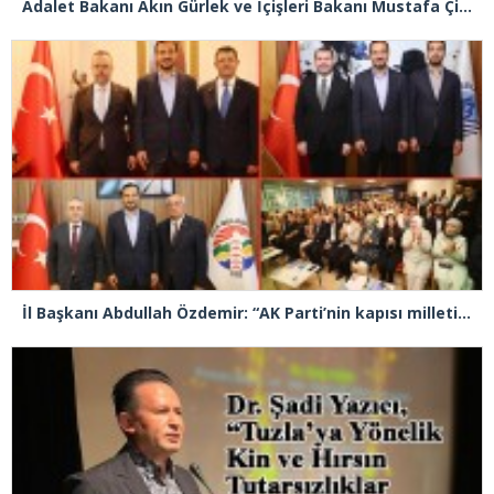
Adalet Bakanı Akın Gürlek ve İçişleri Bakanı Mustafa Çiftçi Esenyurt’ta
İl Başkanı Abdullah Özdemir: “AK Parti’nin kapısı milletine hizmet etmek isteyen herkese açıktır”