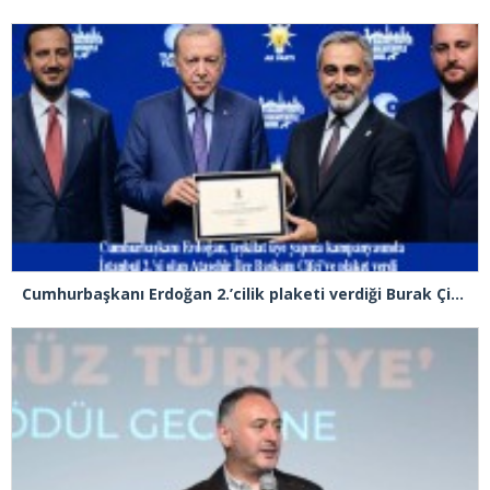
Cumhurbaşkanı Erdoğan 2.’cilik plaketi verdiği Burak Çifci’den Ataşehir seçimlerini kazanma sözünü aldı