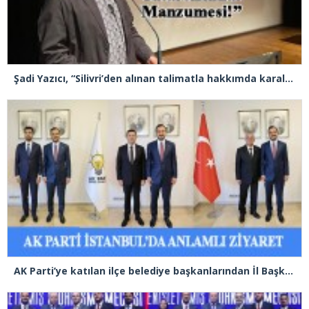
Şadi Yazıcı, “Silivri’den alınan talimatla hakkımda karalama kampanyası yürütülüyor”
AK Parti’ye katılan ilçe belediye başkanlarından İl Başkanı Özdemir’e ziyaret