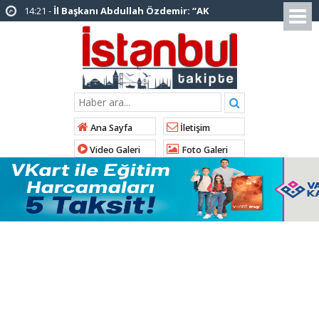
14:20 -
Şadi Yazıcı, “Silivri’den alınan talimatla
hakkımda karalama kampanyası yürütülüyor”
12:12 -
AK Parti’ye katılan ilçe belediye
başkanlarından İl Başkanı Özdemir’e ziyaret
01:00 -
Tuzla Belediye Başkanı Eren Ali
Bingöl’den İBB’ye tepki
Ana Sayfa
İletişim
12:26 -
İstanbul Emniyet Müdürlüğünden
Video Galeri
Foto Galeri
“Gök Kubbe’de, Mavi Vatan’da, Şanlı Topraklarda:
İstanbul Emniyeti Her Yerde” paylaşımı
19:26 -
Çekmeköy Belediye Başkanı Orhan
Çerkez AK Parti’ye katıldı
16:56 -
İstanbul’da 4 CHP’li belediye başkanı
AK Parti’ye katılıyor
15:03 -
Çekmeköy Belediyesi’nden hafriyat
çökmesine ilişkin açıklama