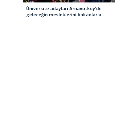
Üniversite adayları Arnavutköy’de
geleceğin mesleklerini bakanlarla
konuştu
Bakan Tekin: “Kim olursa olsun bir
eğitim kurumu yapmak istiyorsa
anayasal olarak bizimle beraber
çalışmak zorundadır”
[wp_ad_camp_2]
Gazete Manşetleri