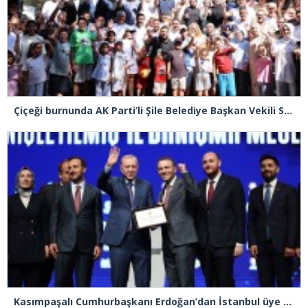
Çiçeği burnunda AK Parti’li Şile Belediye Başkan Vekili Sacit Terzi, teşkilatlarla piknikte buluştu
Kasımpaşalı Cumhurbaşkanı Erdoğan’dan İstanbul üye birincisi Beyoğlu İlçe Başkanı Kasım Fırat’a plaket