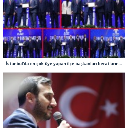
İstanbul’da en çok üye yapan ilçe başkanları beratlarını Cumhurbaşkanı Erdoğan’ın elinden aldı