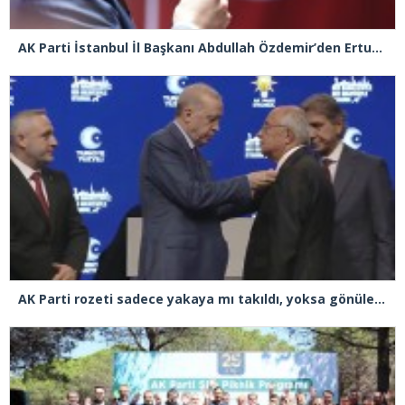
AK Parti İstanbul İl Başkanı Abdullah Özdemir’den Ertuğrul Özkök’e “Franco” tepkisi
AK Parti rozeti sadece yakaya mı takıldı, yoksa gönüle takılmadı mı?