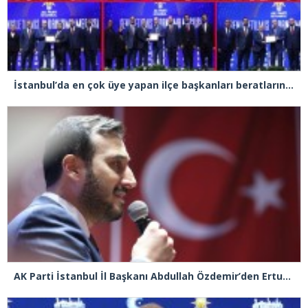
İstanbul’da en çok üye yapan ilçe başkanları beratlarını Cumhurbaşkanı Erdoğan’ın elinden aldı
AK Parti İstanbul İl Başkanı Abdullah Özdemir’den Ertuğrul Özkök’e “Franco” tepkisi