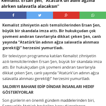
Kemalist Ersan Şen, “Atatürk’ün adını ağzına
alırken salavatla alacaksın”
Kemalist zihniyetin azılı temsilcilerinden Ersan Şen,
büyük bir skandala imza attı. Bir hukukçudan çok
şovmeni andıran tavırlarıyla dikkat çeken Şen, canlı
yayında “Atatürk’ün adının ağza salavatla alınması
gerektiği” herzesini yumurtladı.
Bir televizyon programına katılan Kemalist zihniyetin
azılı temsilcilerinden Ersan Şen, büyük bir skandala imza
attı. Bir hukukçudan çok şovmeni andıran tavırlarıyla
dikkat çeken Şen, canlı yayında “Atatürk’ün adının ağza
salavatla alınması gerektiği” herzesini yumurtladı.
SALDIRIYI BAHANE EDİP DİNDAR İNSANLARI HEDEF
GÖSTERİYORLAR
Son günlerin en önemli gündem maddelerinden biri,
Samsun’da Atatürk heykeline karşı düzenlenen