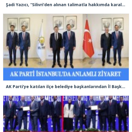
Şadi Yazıcı, “Silivri’den alınan talimatla hakkımda karalama kampanyası yürütülüyor”
AK Parti’ye katılan ilçe belediye başkanlarından İl Başkanı Özdemir’e ziyaret