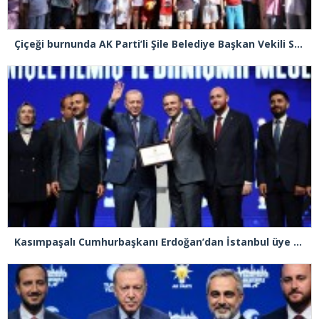
Çiçeği burnunda AK Parti’li Şile Belediye Başkan Vekili Sacit Terzi, teşkilatlarla piknikte buluştu
Kasımpaşalı Cumhurbaşkanı Erdoğan’dan İstanbul üye birincisi Beyoğlu İlçe Başkanı Kasım Fırat’a plaket