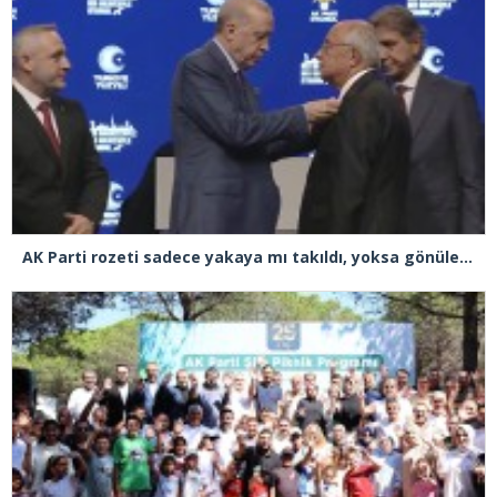
AK Parti rozeti sadece yakaya mı takıldı, yoksa gönüle takılmadı mı?