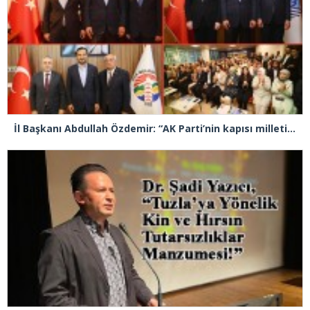
İl Başkanı Abdullah Özdemir: “AK Parti’nin kapısı milletine hizmet etmek isteyen herkese açıktır”