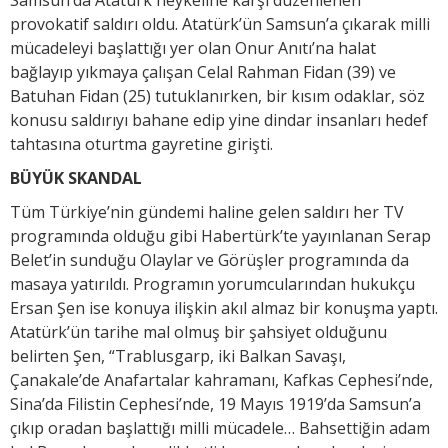
provokatif saldırı oldu. Atatürk’ün Samsun’a çıkarak milli
mücadeleyi başlattığı yer olan Onur Anıtı’na halat
bağlayıp yıkmaya çalışan Celal Rahman Fidan (39) ve
Batuhan Fidan (25) tutuklanırken, bir kısım odaklar, söz
konusu saldırıyı bahane edip yine dindar insanları hedef
tahtasına oturtma gayretine girişti.
BÜYÜK SKANDAL
Tüm Türkiye’nin gündemi haline gelen saldırı her TV
programında olduğu gibi Habertürk’te yayınlanan Serap
Belet’in sunduğu Olaylar ve Görüşler programında da
masaya yatırıldı. Programın yorumcularından hukukçu
Ersan Şen ise konuya ilişkin akıl almaz bir konuşma yaptı.
Atatürk’ün tarihe mal olmuş bir şahsiyet olduğunu
belirten Şen, “Trablusgarp, iki Balkan Savaşı,
Çanakale’de Anafartalar kahramanı, Kafkas Cephesi’nde,
Sina’da Filistin Cephesi’nde, 19 Mayıs 1919’da Samsun’a
çıkıp oradan başlattığı milli mücadele… Bahsettiğin adam