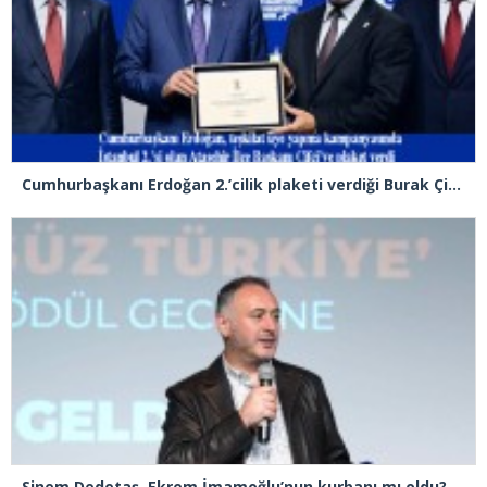
Cumhurbaşkanı Erdoğan 2.’cilik plaketi verdiği Burak Çifci’den Ataşehir seçimlerini kazanma sözünü aldı
Sinem Dedetaş, Ekrem İmamoğlu’nun kurbanı mı oldu?