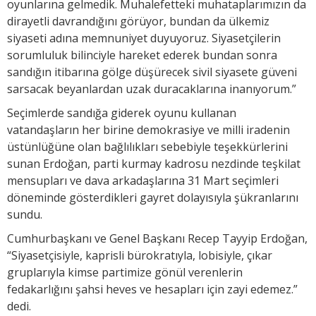
oyunlarına gelmedik. Muhalefetteki muhataplarımızın da
dirayetli davrandığını görüyor, bundan da ülkemiz
siyaseti adına memnuniyet duyuyoruz. Siyasetçilerin
sorumluluk bilinciyle hareket ederek bundan sonra
sandığın itibarına gölge düşürecek sivil siyasete güveni
sarsacak beyanlardan uzak duracaklarına inanıyorum.”
Seçimlerde sandığa giderek oyunu kullanan
vatandaşların her birine demokrasiye ve milli iradenin
üstünlüğüne olan bağlılıkları sebebiyle teşekkürlerini
sunan Erdoğan, parti kurmay kadrosu nezdinde teşkilat
mensupları ve dava arkadaşlarına 31 Mart seçimleri
döneminde gösterdikleri gayret dolayısıyla şükranlarını
sundu.
Cumhurbaşkanı ve Genel Başkanı Recep Tayyip Erdoğan,
“Siyasetçisiyle, kaprisli bürokratıyla, lobisiyle, çıkar
gruplarıyla kimse partimize gönül verenlerin
fedakarlığını şahsi heves ve hesapları için zayi edemez.”
dedi.