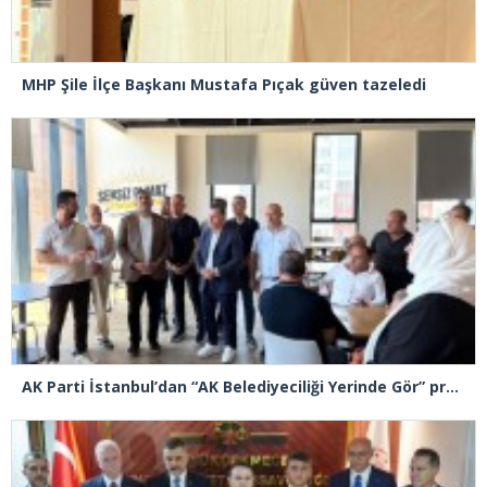
MHP Şile İlçe Başkanı Mustafa Pıçak güven tazeledi
AK Parti İstanbul’dan “AK Belediyeciliği Yerinde Gör” programı