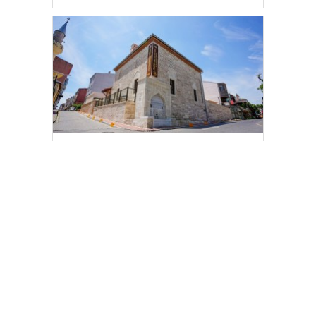
Fatih Belediyesi tarihî çeşmeleri birer
birer ayağa kaldırıyor
[wp_ad_camp_2]
Gazete Manşetleri
Günlük Burç Yorumları
Haber Gönder
İletişim
Sitene Ekle
TCMB Döviz Kurları & Döviz Çevirici