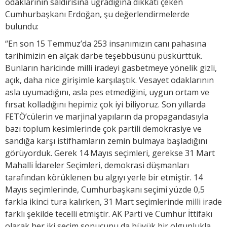
odaklarının saldırısına uğradığına dikkati çeken
Cumhurbaşkanı Erdoğan, şu değerlendirmelerde
bulundu:
“En son 15 Temmuz’da 253 insanımızın canı pahasına
tarihimizin en alçak darbe teşebbüsünü püskürttük.
Bunların haricinde milli iradeyi gasbetmeye yönelik gizli,
açık, daha nice girişimle karşılaştık. Vesayet odaklarının
asla uyumadığını, asla pes etmediğini, uygun ortam ve
fırsat kolladığını hepimiz çok iyi biliyoruz. Son yıllarda
FETÖ’cülerin ve marjinal yapıların da propagandasıyla
bazı toplum kesimlerinde çok partili demokrasiye ve
sandığa karşı istifhamların zemin bulmaya başladığını
görüyorduk. Gerek 14 Mayıs seçimleri, gerekse 31 Mart
Mahalli İdareler Seçimleri, demokrasi düşmanları
tarafından körüklenen bu algıyı yerle bir etmiştir. 14
Mayıs seçimlerinde, Cumhurbaşkanı seçimi yüzde 0,5
farkla ikinci tura kalırken, 31 Mart seçimlerinde milli irade
farklı şekilde tecelli etmiştir. AK Parti ve Cumhur İttifakı
olarak her iki seçim sonucunu da büyük bir olgunlukla