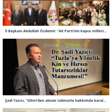
İl Başkanı Abdullah Özdemir: “AK Parti’nin kapısı milletine hizmet etmek isteyen herkese açıktır”
Şadi Yazıcı, “Silivri’den alınan talimatla hakkımda karalama kampanyası yürütülüyor”