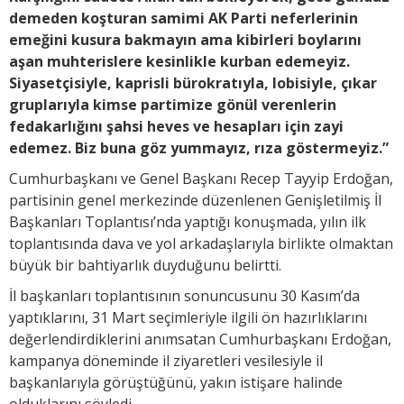
demeden koşturan samimi AK Parti neferlerinin
emeğini kusura bakmayın ama kibirleri boylarını
aşan muhterislere kesinlikle kurban edemeyiz.
Siyasetçisiyle, kaprisli bürokratıyla, lobisiyle, çıkar
gruplarıyla kimse partimize gönül verenlerin
fedakarlığını şahsi heves ve hesapları için zayi
edemez. Biz buna göz yummayız, rıza göstermeyiz.”
Cumhurbaşkanı ve Genel Başkanı Recep Tayyip Erdoğan,
partisinin genel merkezinde düzenlenen Genişletilmiş İl
Başkanları Toplantısı’nda yaptığı konuşmada, yılın ilk
toplantısında dava ve yol arkadaşlarıyla birlikte olmaktan
büyük bir bahtiyarlık duyduğunu belirtti.
İl başkanları toplantısının sonuncusunu 30 Kasım’da
yaptıklarını, 31 Mart seçimleriyle ilgili ön hazırlıklarını
değerlendirdiklerini anımsatan Cumhurbaşkanı Erdoğan,
kampanya döneminde il ziyaretleri vesilesiyle il
başkanlarıyla görüştüğünü, yakın istişare halinde
olduklarını söyledi.