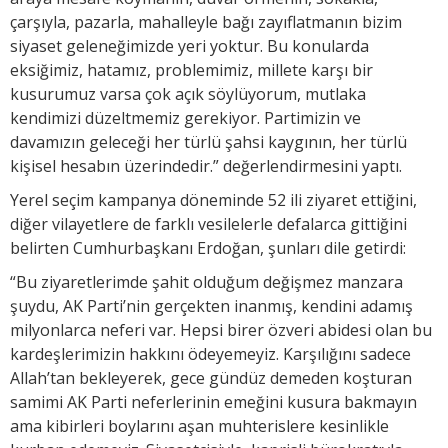
çarşıyla, pazarla, mahalleyle bağı zayıflatmanın bizim
siyaset geleneğimizde yeri yoktur. Bu konularda
eksiğimiz, hatamız, problemimiz, millete karşı bir
kusurumuz varsa çok açık söylüyorum, mutlaka
kendimizi düzeltmemiz gerekiyor. Partimizin ve
davamızın geleceği her türlü şahsi kaygının, her türlü
kişisel hesabın üzerindedir.” değerlendirmesini yaptı.
Yerel seçim kampanya döneminde 52 ili ziyaret ettiğini,
diğer vilayetlere de farklı vesilelerle defalarca gittiğini
belirten Cumhurbaşkanı Erdoğan, şunları dile getirdi:
“Bu ziyaretlerimde şahit olduğum değişmez manzara
şuydu, AK Parti’nin gerçekten inanmış, kendini adamış
milyonlarca neferi var. Hepsi birer özveri abidesi olan bu
kardeşlerimizin hakkını ödeyemeyiz. Karşılığını sadece
Allah’tan bekleyerek, gece gündüz demeden koşturan
samimi AK Parti neferlerinin emeğini kusura bakmayın
ama kibirleri boylarını aşan muhterislere kesinlikle