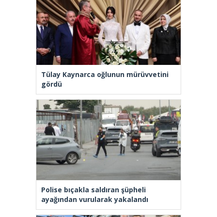
Tülay Kaynarca oğlunun mürüvvetini
gördü
Polise bıçakla saldıran şüpheli
ayağından vurularak yakalandı