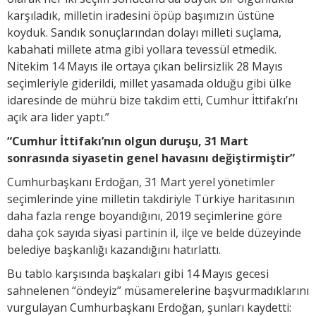
karşıladık, milletin iradesini öpüp başımızın üstüne
koyduk. Sandık sonuçlarından dolayı milleti suçlama,
kabahati millete atma gibi yollara tevessül etmedik.
Nitekim 14 Mayıs ile ortaya çıkan belirsizlik 28 Mayıs
seçimleriyle giderildi, millet yasamada olduğu gibi ülke
idaresinde de mührü bize takdim etti, Cumhur İttifakı’nı
açık ara lider yaptı.”
“Cumhur İttifakı’nın olgun duruşu, 31 Mart
sonrasında siyasetin genel havasını değiştirmiştir”
Cumhurbaşkanı Erdoğan, 31 Mart yerel yönetimler
seçimlerinde yine milletin takdiriyle Türkiye haritasının
daha fazla renge boyandığını, 2019 seçimlerine göre
daha çok sayıda siyasi partinin il, ilçe ve belde düzeyinde
belediye başkanlığı kazandığını hatırlattı.
Bu tablo karşısında başkaları gibi 14 Mayıs gecesi
sahnelenen “öndeyiz” müsamerelerine başvurmadıklarını
vurgulayan Cumhurbaşkanı Erdoğan, şunları kaydetti: