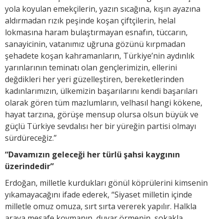
yola koyulan emekçilerin, yazın sıcağına, kışın ayazına
aldırmadan rızık peşinde koşan çiftçilerin, helal
lokmasına haram bulaştırmayan esnafın, tüccarın,
sanayicinin, vatanımız uğruna gözünü kırpmadan
şehadete koşan kahramanların, Türkiye’nin aydınlık
yarınlarının teminatı olan gençlerimizin, ellerini
değdikleri her yeri güzelleştiren, bereketlerinden
kadınlarımızın, ülkemizin başarılarını kendi başarıları
olarak gören tüm mazlumların, velhasıl hangi kökene,
hayat tarzına, görüşe mensup olursa olsun büyük ve
güçlü Türkiye sevdalısı her bir yüreğin partisi olmayı
sürdüreceğiz.”
“Davamızın geleceği her türlü şahsi kaygının
üzerindedir”
Erdoğan, milletle kurdukları gönül köprülerini kimsenin
yıkamayacağını ifade ederek, “Siyaset milletin içinde
milletle omuz omuza, sırt sırta vererek yapılır. Halkla
araya mesafe koymanın, duvar örmenin, sokakla,