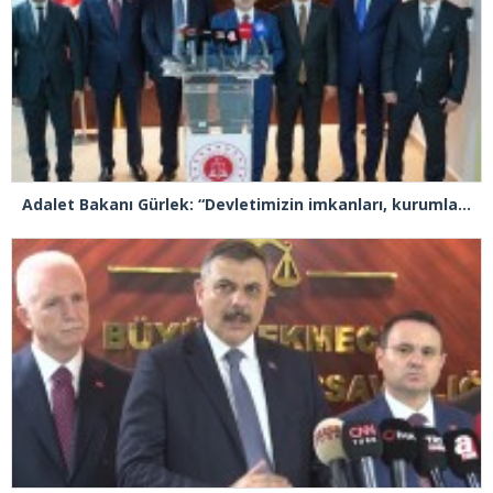
Adalet Bakanı Gürlek: “Devletimizin imkanları, kurumlarımızın tecrübesi ve hukukun kudreti her türlü suç yapılanmasından üstündür”