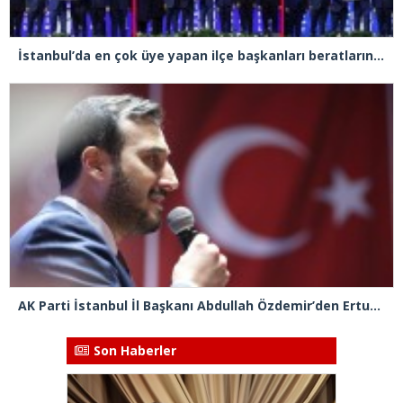
İstanbul’da en çok üye yapan ilçe başkanları beratlarını Cumhurbaşkanı Erdoğan’ın elinden aldı
AK Parti İstanbul İl Başkanı Abdullah Özdemir’den Ertuğrul Özkök’e “Franco” tepkisi
Son Haberler