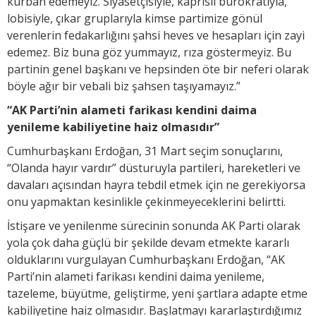
kurban edemeyiz. Siyasetçisiyle, kaprisli bürokratıyla,
lobisiyle, çıkar gruplarıyla kimse partimize gönül
verenlerin fedakarlığını şahsi heves ve hesapları için zayi
edemez. Biz buna göz yummayız, rıza göstermeyiz. Bu
partinin genel başkanı ve hepsinden öte bir neferi olarak
böyle ağır bir vebali biz şahsen taşıyamayız.”
“AK Parti’nin alameti farikası kendini daima
yenileme kabiliyetine haiz olmasıdır”
Cumhurbaşkanı Erdoğan, 31 Mart seçim sonuçlarını,
“Olanda hayır vardır” düsturuyla partileri, hareketleri ve
davaları açısından hayra tebdil etmek için ne gerekiyorsa
onu yapmaktan kesinlikle çekinmeyeceklerini belirtti.
İstişare ve yenilenme sürecinin sonunda AK Parti olarak
yola çok daha güçlü bir şekilde devam etmekte kararlı
olduklarını vurgulayan Cumhurbaşkanı Erdoğan, “AK
Parti’nin alameti farikası kendini daima yenileme,
tazeleme, büyütme, geliştirme, yeni şartlara adapte etme
kabiliyetine haiz olmasıdır. Başlatmayı kararlaştırdığımız