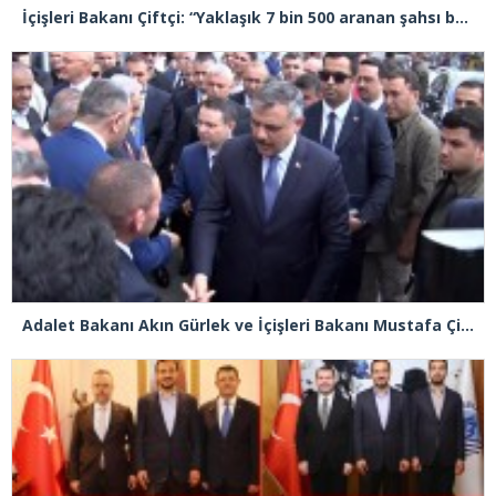
İçişleri Bakanı Çiftçi: “Yaklaşık 7 bin 500 aranan şahsı bu yılın ilk 7 ayında yakalamış durumdayız”
Adalet Bakanı Akın Gürlek ve İçişleri Bakanı Mustafa Çiftçi Esenyurt’ta