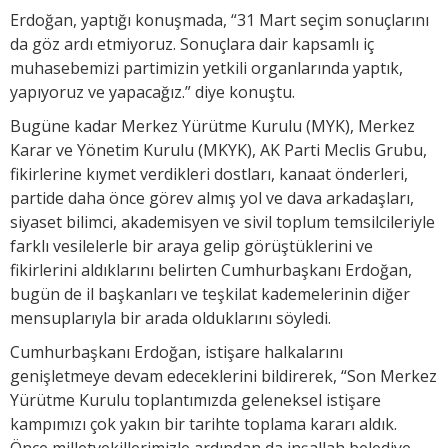
Erdoğan, yaptığı konuşmada, “31 Mart seçim sonuçlarını
da göz ardı etmiyoruz. Sonuçlara dair kapsamlı iç
muhasebemizi partimizin yetkili organlarında yaptık,
yapıyoruz ve yapacağız.” diye konuştu.
Bugüne kadar Merkez Yürütme Kurulu (MYK), Merkez
Karar ve Yönetim Kurulu (MKYK), AK Parti Meclis Grubu,
fikirlerine kıymet verdikleri dostları, kanaat önderleri,
partide daha önce görev almış yol ve dava arkadaşları,
siyaset bilimci, akademisyen ve sivil toplum temsilcileriyle
farklı vesilelerle bir araya gelip görüştüklerini ve
fikirlerini aldıklarını belirten Cumhurbaşkanı Erdoğan,
bugün de il başkanları ve teşkilat kademelerinin diğer
mensuplarıyla bir arada olduklarını söyledi.
Cumhurbaşkanı Erdoğan, istişare halkalarını
genişletmeye devam edeceklerini bildirerek, “Son Merkez
Yürütme Kurulu toplantımızda geleneksel istişare
kampımızı çok yakın bir tarihte toplama kararı aldık.
Önce milletvekillerimizle ardından da inşallah belediye