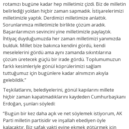
rotamızı bugüne kadar hep milletimiz çizdi. Biz de milletin
belirlediği yoldan hiçbir zaman sapmadık. İstişarelerimizi
milletimizle yaptık. Derdimizi milletimize anlattık.
Sorunlarımıza milletimizle birlikte çözüm aradık.
Başarılarımızın sevincini yine milletimizle paylaştık.
İhtiyaç duyduğumuzda her zaman milletimizi yanımızda
bulduk. Millet bize bakınca kendini gördü, kendi
meselelerini gördü ama aynı zamanda sıkıntılarına
çözüm üretecek güçlü bir irade gördü. Toplumumuzun
farklı kesimleriyle gönül köprülerimizi sağlam
tuttuğumuz için bugünlere kadar alnımızın akıyla
gelebildik.”
Teşkilatlarını, belediyelerini, gönül kapılarını millete
hiçbir zaman kapatmadıklarını kaydeden Cumhurbaşkanı
Erdoğan, şunları söyledi:
“Bugün bir kez daha açık ve net söylemek istiyorum, AK
Parti milletin partisidir ve inşallah ebediyen öyle
kalacaktır. Biz şafak vakti evine ekmek götürmek için