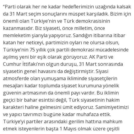
“Parti olarak her ne kadar hedeflerimizin uzağında kalsak
da 31 Mart seçim sonuçlarını müspet karşıladık. Bizim için
önemli olan Türkiye’nin ve Türk demokrasisinin
kazanmasıdır. Biz siyaseti, önce milletim, önce
memleketim şiarıyla yapıyoruz. Sandığın itibarına itibar
katan her neticeyi, partimizin oyları ne olursa olsun,
Türkiye’nin 75 yıllık çok partili demokrasi mücadelesinde
aşılmış yeni bir eşik olarak görüyoruz. AK Parti ve
Cumhur İttifakı’nın olgun duruşu, 31 Mart sonrasında
siyasetin genel havasını da değiştirmiştir. Siyasi
atmosferde olan yumuşama ikliminde siyasetçilerin
mesajları kadar toplumda siyaset kurumuna yönelik
güvenin artmasının da önemli payı vardır. Bu iklimin
geçici bir bahar esintisi değil, Türk siyasetinin hakim
karakteri haline gelmesini ümit ediyoruz. Samimiyetimizi
ve yapıcı tavrımızı bugüne kadar muhafaza ettik.
Türkiye’yi partiler arasındaki gerilim hattına mahkum
etmek isteyenlerin başta 1 Mayıs olmak üzere çeşitli