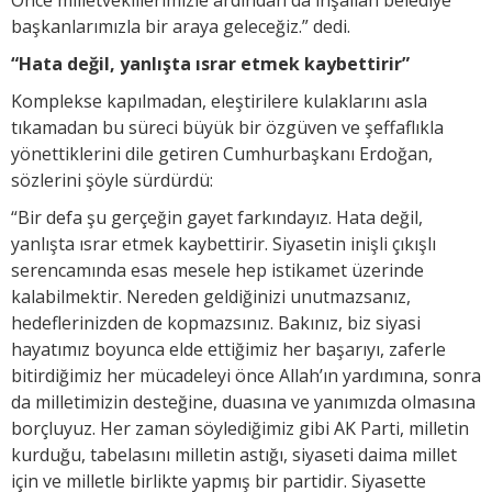
başkanlarımızla bir araya geleceğiz.” dedi.
“Hata değil, yanlışta ısrar etmek kaybettirir”
Komplekse kapılmadan, eleştirilere kulaklarını asla
tıkamadan bu süreci büyük bir özgüven ve şeffaflıkla
yönettiklerini dile getiren Cumhurbaşkanı Erdoğan,
sözlerini şöyle sürdürdü:
“Bir defa şu gerçeğin gayet farkındayız. Hata değil,
yanlışta ısrar etmek kaybettirir. Siyasetin inişli çıkışlı
serencamında esas mesele hep istikamet üzerinde
kalabilmektir. Nereden geldiğinizi unutmazsanız,
hedeflerinizden de kopmazsınız. Bakınız, biz siyasi
hayatımız boyunca elde ettiğimiz her başarıyı, zaferle
bitirdiğimiz her mücadeleyi önce Allah’ın yardımına, sonra
da milletimizin desteğine, duasına ve yanımızda olmasına
borçluyuz. Her zaman söylediğimiz gibi AK Parti, milletin
kurduğu, tabelasını milletin astığı, siyaseti daima millet
için ve milletle birlikte yapmış bir partidir. Siyasette