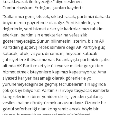
kucaklayarak ilerleyeceğiz.” diye seslenen
Cumhurbaşkanı Erdoğan, şunları kaydetti:
“Saflarımızı genişletecek, sıklaştıracak, partimizi daha da
büyütmenin gayretinde olacağız. Yeni isimlerle, yeni
değerlerle, yeni hizmet erleriyle kadrolarımızı tahkim
ederken, partimizin emektarlarına vefasızlık
göstermeyeceğiz. Şunun bilinmesini isterim, bizim AK
Parti’den güç devşirecek isimlere değil AK Parti’ye güç
katacak, ufuk, vizyon, dinamizm, heyecan katacak
şahsiyetlere ihtiyacımız var. Bu anlayışla partimizin çatısı
altında AK Parti rozetiyle ülkeye ve millete gerçekten
hizmet etmek isteyenlere kapımızı kapatmıyoruz. Ama
siyaseti kariyer basamağı olarak görenlerle yol
yürünemeyeceğini de geçmiş tecrübelerimizin ışığında
çok çok iyi biliyoruz. Partimizi zirveye taşıyacak isimlerle
kongrelerimizi birer yeniden diriliş, yeniden şahlanış
vesilesi haline dönüştürmek arzusundayız. Özünde bir
gönül seferberliği olan kongremiz ancak böyle bir
vizyon, kuşatıcılık ve hassasiyetle yürütülmesi