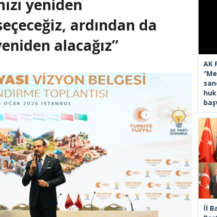
ızı yeniden
eçeceğiz, ardından da
eniden alacağız”
AK 
“Mec
san
huk
baş
İl 