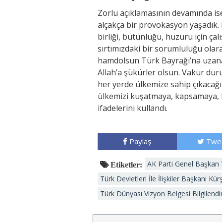
Zorlu açıklamasının devamında ise
alçakça bir provokasyon yaşadık.
birliği, bütünlüğü, huzuru için çal
sırtımızdaki bir sorumluluğu olar
hamdolsun Türk Bayrağı’na uzanan e
Allah’a şükürler olsun. Vakur du
her yerde ülkemize sahip çıkacağız
ülkemizi kuşatmaya, kapsamaya, 
ifadelerini kullandı.
Paylaş
Twe
AK Parti Genel Başkan 
Etiketler:
Türk Devletleri İle İlişkiler Başkanı Kü
Türk Dünyası Vizyon Belgesi Bilgilendi