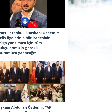
Parti İstanbul İl Başkanı Özdemir:
lis üyelerinin hür iradesinin
dığa yansıması için tüm
ukçularımızla gerekli
vurumuzu yapacağız”
Başkanı Abdullah Özdemir: “AK