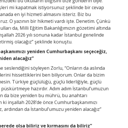
nizdeki bu okulların bilgisini bize gönderin diye.
şleri mi kapatmak istiyorsunuz şeklinde bir cevap
anada en iyi hizmeti almasını isteriz. Biz bu
ruz. O yazının bir hikmeti vardı işte. Denetim. Çünkü
lları da, Milli Eğitim Bakanlığımızın gözetimi altında
nşallah 2026 yılı sonuna kadar İstanbul genelinde
tirmiş olacağız” şeklinde konuştu.
başkanımızı yeniden Cumhurbaşkanı seçeceğiz,
niden alacağız”
 seslendiğini söyleyen Zorlu, “Onların da aslında
rini hissettiklerini ben biliyorum. Onlar da bizim
sin. Türkiye güçlülüğü, güçlü liderliğiyle, güçlü
i püskürtmeye hazırdır. Adım adım İstanbul’umuzun
zın da bize yeniden bu mührü, bu anahtarı
m ki inşallah 2028’de önce Cumhurbaşkanımızı
, ardından da İstanbul’umuzu yeniden alacağız”
erede olsa biliriz ve kırmasını da biliriz”