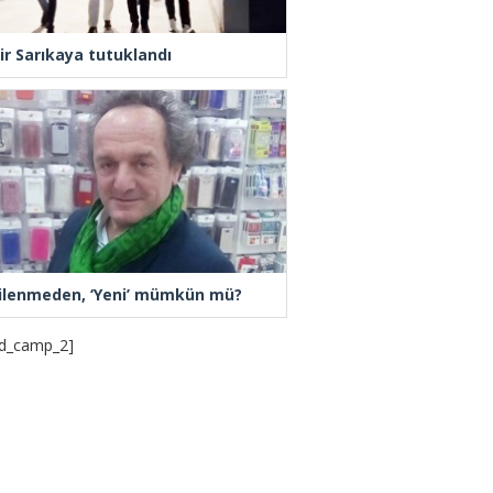
ir Sarıkaya tutuklandı
ilenmeden, ‘Yeni’ mümkün mü?
d_camp_2]