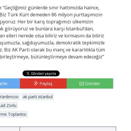
 “Geçtiğimiz günlerde sınır hattımızda haince,
 Biz Türk Kürt demeden 86 milyon yurttaşımızın
ışıyoruz. Her bir karış toprağımızı ülkemizin
ak görüyoruz ve bunlara karşı İstanbul’dan,
lleri nerede olsa biliriz ve kırmasını da biliriz
ruşumuzla, sağduyumuzla, demokratik tepkimizle
. Biz AK Parti olarak bu inanç ve kararlılıkla tüm
birleştirmeye, bütünleştirmeye devam edeceğiz”
etle
Paylaş
Gönder
Yardımcısı
ak parti istanbul
rşad Zorlu
rme Toplantısı