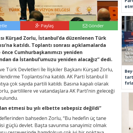
Part
etm
tle
Paylaş
Gönder
sı Kürşad Zorlu, İstanbul’da düzenlenen Türk
sı’na katıldı. Toplantı sonrası açıklamalarda
’de önce Cumhurbaşkanımızı yeniden
ndan da İstanbul’umuzu yeniden alacağız” dedi.
e Türk Devletleri İle İlişkiler Başkanı Kürşad Zorlu,
Bey
endirme Toplantısı’na katıldı. AK Parti İstanbul İl
tar
fır
ya çok sayıda partili katıldı. Basına kapalı olarak
lu, partililere ve vatandaşlara AK Parti’nin geleceği
 bulundu.
lan etmesi bu yılı elbette sebepsiz değildi”
edeflerinden bahseden Zorlu, “Bu hedefin üç tane
cisi güçlü devlet. Başta savunma sanayimiz olmak
lgusu çerçevesinde hamdolsun çok iyi bir noktaya