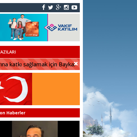
AZILARI
rına katkı sağlamak için Baykar
on Haberler