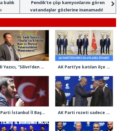
a balık
Pendik’te çöp kamyonlarını gören
ı
vatandaşlar gözlerine inanamadı!
Şadi Yazıcı, “Silivri’den alınan talimatla hakkımda karalama kampanyası yürütülüyor”
AK Parti’ye katılan ilçe belediye başkanlarından İl Başkanı Özdemir’e ziyaret
AK Parti İstanbul İl Başkanı Abdullah Özdemir’den Ertuğrul Özkök’e “Franco” tepkisi
AK Parti rozeti sadece yakaya mı takıldı, yoksa gönüle takılmadı mı?