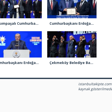
Kasımpaşalı Cumhurbaşkanı Erdoğan’dan İstanbul üye birincisi Beyoğlu İlçe Başkanı Kasım Fırat’a plaket
Cumhurbaşkanı Erdoğan 2.’cilik plaketi verdiği Burak Çifci’den Ataşehir seçimlerini kazanma sözünü aldı
Cumhurbaşkanı Erdoğan: “Türkiye’nin açık ara birinci partisiyiz”
Çekmeköy Belediye Başkanı Orhan Çerkez AK Parti’ye katıldı
istanbultakipte.com
kaynak gösterilmed