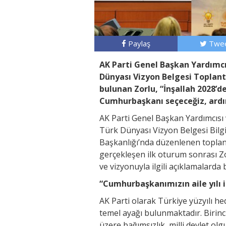
Paylaş
Twee
AK Parti Genel Başkan Yardımcı
Dünyası Vizyon Belgesi Toplantı
bulunan Zorlu, “İnşallah 2028
Cumhurbaşkanı seçeceğiz, ardı
AK Parti Genel Başkan Yardımcısı v
Türk Dünyası Vizyon Belgesi Bilgil
Başkanlığı’nda düzenlenen toplantı
gerçekleşen ilk oturum sonrası Zor
ve vizyonuyla ilgili açıklamalarda
“Cumhurbaşkanımızın aile yılı i
AK Parti olarak Türkiye yüzyılı h
temel ayağı bulunmaktadır. Birin
üzere bağımsızlık, milli devlet o