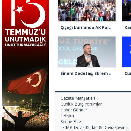
Çiçeği burnunda AK Parti’li Şile Belediye Başkan Vekili Sacit Terzi, teşkilatlarla piknikte buluştu
Sinem Dedetaş, Ekrem İmamoğlu’nun kurbanı mı oldu?
Gazete Manşetleri
Günlük Burç Yorumları
Haber Gönder
İletişim
Sitene Ekle
TCMB Döviz Kurları & Döviz Çevirici