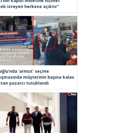
i’nin kapısı milletine hizmet
ek isteyen herkese açıktır”
oğlu’nda ‘armut’ seçme
tışmasında müşterinin başına kalas
latan pazarcı tutuklandı