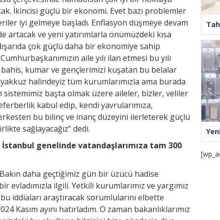
cak. İkincisi güçlü bir ekonomi. Evet bazı problemler
riler iyi gelmeye başladı. Enflasyon düşmeye devam
Tah
de artacak ve yeni yatırımlarla önümüzdeki kısa
dışarıda çok güçlü daha bir ekonomiye sahip
Cumhurbaşkanımızın aile yılı ilan etmesi bu yılı
l bahis, kumar ve gençlerimizi kuşatan bu belalar
teyakkuz halindeyiz tüm kurumlarımızla ama burada
sistemimiz başta olmak üzere aileler, bizler, veliler
ferberlik kabul edip, kendi yavrularımıza,
rkesten bu bilinç ve inanç düzeyini ilerleterek güçlü
likte sağlayacağız” dedi.
Yen
ar İstanbul genelinde vatandaşlarımıza tam 300
[wp_a
Bakın daha geçtiğimiz gün bir üzücü hadise
r evladımızla ilgili. Yetkili kurumlarımız ve yargımız
 bu iddiaları araştıracak sorumlularını elbette
2024 Kasım ayını hatırladım. O zaman bakanlıklarımız