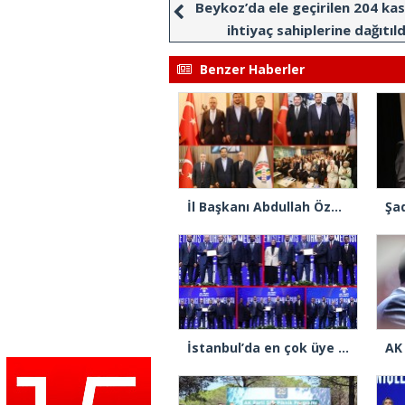
Beykoz’da ele geçirilen 204 kas
ihtiyaç sahiplerine dağıtıld
Benzer Haberler
İl Başkanı Abdullah Özdemir: “AK Parti’nin kapısı milletine hizmet etmek isteyen herkese açıktır”
İstanbul’da en çok üye yapan ilçe başkanları beratlarını Cumhurbaşkanı Erdoğan’ın elinden aldı