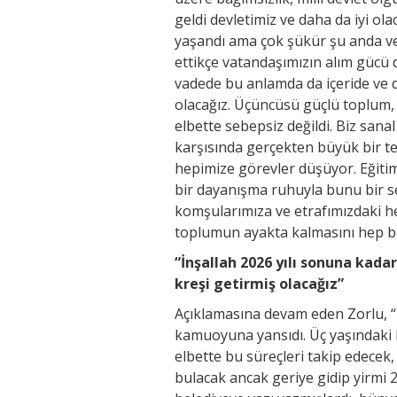
geldi devletimiz ve daha da iyi ola
yaşandı ama çok şükür şu anda ve
ettikçe vatandaşımızın alım gücü 
vadede bu anlamda da içeride ve 
olacağız. Üçüncüsü güçlü toplum, 
elbette sebepsiz değildi. Biz sana
karşısında gerçekten büyük bir 
hepimize görevler düşüyor. Eğitim 
bir dayanışma ruhuyla bunu bir se
komşularımıza ve etrafımızdaki he
toplumun ayakta kalmasını hep bir
“İnşallah 2026 yılı sonuna kad
kreşi getirmiş olacağız”
Açıklamasına devam eden Zorlu, “
kamuoyuna yansıdı. Üç yaşındaki bi
elbette bu süreçleri takip edecek,
bulacak ancak geriye gidip yirmi 