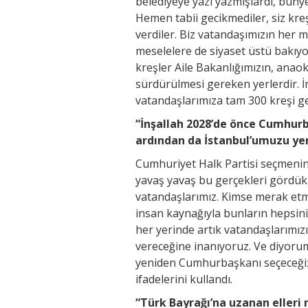
belediyeye yazı yazmışlardı, bünye
Hemen tabii gecikmediler, siz kre
verdiler. Biz vatandaşımızın her m
meselelere de siyaset üstü bakıyo
kreşler Aile Bakanlığımızın, anaoku
sürdürülmesi gereken yerlerdir. İ
vatandaşlarımıza tam 300 kreşi ge
“İnşallah 2028’de önce Cumhur
ardından da İstanbul’umuzu ye
Cumhuriyet Halk Partisi seçmenine
yavaş yavaş bu gerçekleri gördükle
vatandaşlarımız. Kimse merak etme
insan kaynağıyla bunların hepsin
her yerinde artık vatandaşlarımı
vereceğine inanıyoruz. Ve diyoru
yeniden Cumhurbaşkanı seçeceğiz
ifadelerini kullandı.
“Türk Bayrağı’na uzanan elleri n