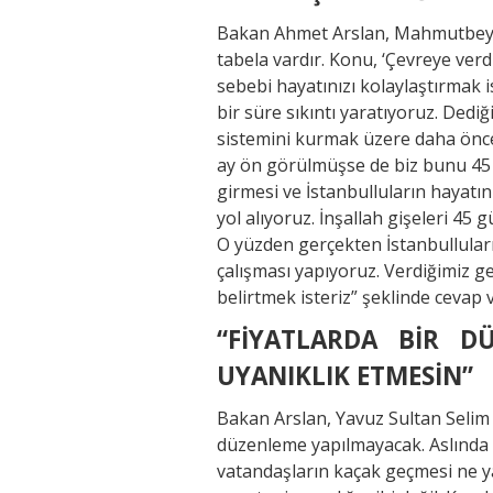
Bakan Ahmet Arslan, Mahmutbey il
tabela vardır. Konu, ‘Çevreye verd
sebebi hayatınızı kolaylaştırmak i
bir süre sıkıntı yaratıyoruz. Ded
sistemini kurmak üzere daha önce 
ay ön görülmüşse de biz bunu 45 g
girmesi ve İstanbulluların hayatı
yol alıyoruz. İnşallah gişeleri 45
O yüzden gerçekten İstanbulluları
çalışması yapıyoruz. Verdiğimiz geç
belirtmek isteriz” şeklinde cevap v
“FİYATLARDA BİR D
UYANIKLIK ETMESİN”
Bakan Arslan, Yavuz Sultan Selim Kö
düzenleme yapılmayacak. Aslında e
vatandaşların kaçak geçmesi ne y