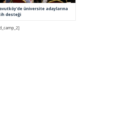
avutköy’de üniversite adaylarına
cih desteği
d_camp_2]