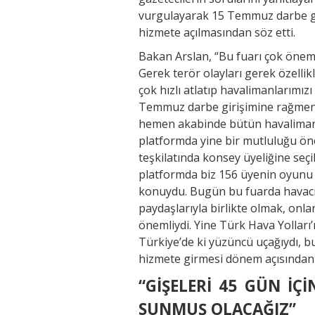
vurgulayarak 15 Temmuz darbe gi
hizmete açılmasından söz etti.
Bakan Arslan, “Bu fuarı çok önem
Gerek terör olayları gerek özelli
çok hızlı atlatıp havalimanlarımı
Temmuz darbe girişimine rağmen
hemen akabinde bütün havalimanl
platformda yine bir mutluluğu önem
teşkilatında konsey üyeliğine seçi
platformda biz 156 üyenin oyunu a
konuydu. Bugün bu fuarda havacı
paydaşlarıyla birlikte olmak, onlar
önemliydi. Yine Türk Hava Yolları’n
Türkiye’de ki yüzüncü uçağıydı, 
hizmete girmesi dönem açısından 
“GİŞELERİ 45 GÜN İÇ
SUNMUŞ OLACAĞIZ”