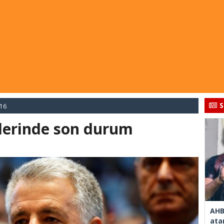
S
016
erinde son durum
AHB
ata