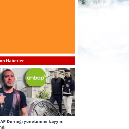
on Haberler
AP Derneği yönetimine kayyım
ndı