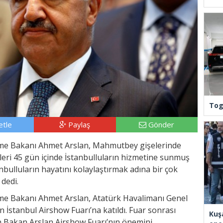
Tog
tle
Paylaş
Gönder
eşme Bakanı Ahmet Arslan, Mahmutbey gişelerinde
eleri 45 gün içinde İstanbulluların hizmetine sunmuş
nbulluların hayatını kolaylaştırmak adına bir çok
 dedi.
şme Bakanı Ahmet Arslan, Atatürk Havalimanı Genel
an İstanbul Airshow Fuarı’na katıldı. Fuar sonrası
Kuş
an Bakan Arslan Airshow Fuarı’nın önemini