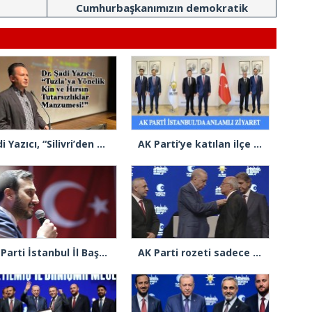
Cumhurbaşkanımızın demokratik
varlığına göz diktiler”
Şadi Yazıcı, “Silivri’den alınan talimatla hakkımda karalama kampanyası yürütülüyor”
AK Parti’ye katılan ilçe belediye başkanlarından İl Başkanı Özdemir’e ziyaret
AK Parti İstanbul İl Başkanı Abdullah Özdemir’den Ertuğrul Özkök’e “Franco” tepkisi
AK Parti rozeti sadece yakaya mı takıldı, yoksa gönüle takılmadı mı?