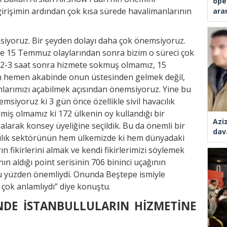
ope
rişimin ardından çok kısa sürede havalimanlarının
ara
siyoruz. Bir şeyden dolayı daha çok önemsiyoruz.
kle 15 Temmuz olaylarından sonra bizim o süreci çok
zı 2-3 saat sonra hizmete sokmuş olmamız, 15
 hemen akabinde onun üstesinden gelmek değil,
arımızı açabilmek açısından önemsiyoruz. Yine bu
siyoruz ki 3 gün önce özellikle sivil havacılık
lmiş olmamız ki 172 ülkenin oy kullandığı bir
Azi
larak konsey üyeliğine seçildik. Bu da önemli bir
dav
lık sektörünün hem ülkemizde ki hem dünyadaki
ın fikirlerini almak ve kendi fikirlerimizi söylemek
ın aldığı point serisinin 706 bininci uçağının
bu yüzden önemliydi. Onunda Beştepe ismiyle
çok anlamlıydı” diye konuştu.
İNDE İSTANBULLULARIN HİZMETİNE