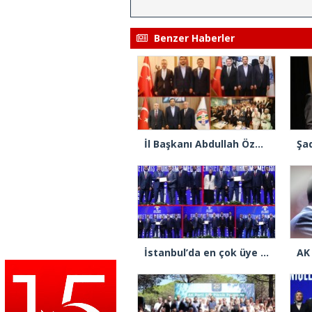
Benzer Haberler
İl Başkanı Abdullah Özdemir: “AK Parti’nin kapısı milletine hizmet etmek isteyen herkese açıktır”
İstanbul’da en çok üye yapan ilçe başkanları beratlarını Cumhurbaşkanı Erdoğan’ın elinden aldı