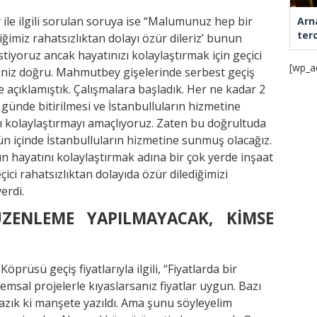
e ilgili sorulan soruya ise “Malumunuz hep bir
Arn
ter
iğimiz rahatsızlıktan dolayı özür dileriz’ bunun
stiyoruz ancak hayatınızı kolaylaştırmak için geçici
[wp_a
iğiniz doğru. Mahmutbey gişelerinde serbest geçiş
açıklamıştık. Çalışmalara başladık. Her ne kadar 2
ünde bitirilmesi ve İstanbulluların hizmetine
nı kolaylaştırmayı amaçlıyoruz. Zaten bu doğrultuda
 gün içinde İstanbulluların hizmetine sunmuş olacağız.
n hayatını kolaylaştırmak adına bir çok yerde inşaat
ici rahatsızlıktan dolayıda özür dilediğimizi
erdi.
ÜZENLEME YAPILMAYACAK, KİMSE
prüsü geçiş fiyatlarıyla ilgili, “Fiyatlarda bir
msal projelerle kıyaslarsanız fiyatlar uygun. Bazı
azık ki manşete yazıldı. Ama şunu söyleyelim