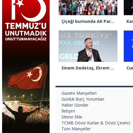
Çiçeği burnunda AK Parti’li Şile Belediye Başkan Vekili Sacit Terzi, teşkilatlarla piknikte buluştu
Sinem Dedetaş, Ekrem İmamoğlu’nun kurbanı mı oldu?
Gazete Manşetleri
Günlük Burç Yorumları
Haber Gönder
İletişim
Sitene Ekle
TCMB Döviz Kurları & Döviz Çevirici
Tüm Manşetler