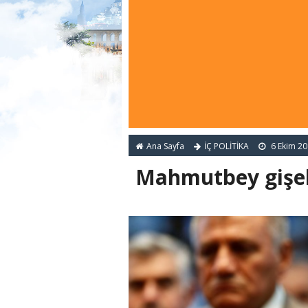
Ana Sayfa
İÇ POLİTİKA
6 Ekim 2
Mahmutbey gişel