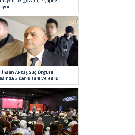
rasyon: 15 gözaltı, 7 şüpheli
nıyor
z İhsan Aktaş Suç Örgütü
asında 2 sanık tahliye edildi