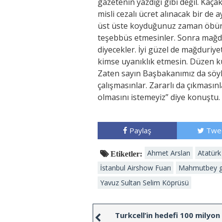
gazetenin yazdığı gibi değil. Kaç
misli cezalı ücret alınacak bir de a
üst üste koyduğunuz zaman öbür 
teşebbüs etmesinler. Sonra mağd
diyecekler. İyi güzel de mağduri
kimse uyanıklık etmesin. Düzen k
Zaten sayın Başbakanımız da söylü
çalışmasınlar. Zararlı da çıkması
olmasını istemeyiz” diye konuştu.
Paylaş
Twe
Ahmet Arslan
Atatürk
Etiketler:
İstanbul Airshow Fuarı
Mahmutbey gi
Yavuz Sultan Selim Köprüsü
Turkcell’in hedefi 100 milyon B