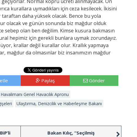
ak geçiyorlar. Normal köprü ücreti alınmayacak. On
yrıca kurallara uymadıkları için ceza kesilecek. İkisini
taraftan daha yüksek olacak. Bence bu yola
ur olacak ve günün sonunda biz mağdur olduk
yete sebep olan ben değilim. Kimse kusura bakmasın
ural hepimiz için gerekli bunlara uymak zorundayız.
yor, krallar değil kurallar olur. Krallık yapmaya
nlar, mağdur da olmasınlar biz insanımızın mağdur
etle
Paylaş
Gönder
 Havalimanı Genel Havacılık Apronu
şeleri
Ulaştırma, Denizcilik ve Haberleşme Bakanı
iP’li
Bakan Kılıç, “Seçilmiş