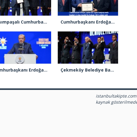
Kasımpaşalı Cumhurbaşkanı Erdoğan’dan İstanbul üye birincisi Beyoğlu İlçe Başkanı Kasım Fırat’a plaket
Cumhurbaşkanı Erdoğan 2.’cilik plaketi verdiği Burak Çifci’den Ataşehir seçimlerini kazanma sözünü aldı
Cumhurbaşkanı Erdoğan: “Türkiye’nin açık ara birinci partisiyiz”
Çekmeköy Belediye Başkanı Orhan Çerkez AK Parti’ye katıldı
istanbultakipte.com
kaynak gösterilmed