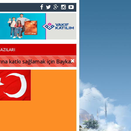
AZILARI
rına katkı sağlamak için Baykar