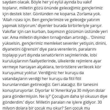
saydam olacak. Böyle her yıl eylül ayında bu vakıf
toplanır, milletin gözü önünde geleceğimiz gençlerimiz
için destek ister. Gönlünden ne koparsa. Zorlama yok.
‘Allah rızası için. Ben gençlerimize ve geleceğe yatırım
yapmak istiyorum.’ diyenler burada birbirleriyle yarışır.
Vakıflar için can kurban, başımızın gözümün üstünde yeri
var. Ama milletin dişinden tırnağından artırdığı… ‘Dinimiz
yükselsin, gençlerimiz memleket sevenler yetişsin, dinini,
diyanetini öğrensin’ diye para verenlerin, paralarını
toplayıp yurt dışında senatörlerin seçimlerinde, lobi
kuruluşlarının faaliyetlerinde, ülkelerde rejimlere ayar
vermeye harcayan alçaklara, teröristlere verilecek kör
kuruşumuz yoktur. Verdiğiniz her kuruşu da
vatandaşların verdiği her kuruşu da fitil fitil
burunlarından getireceğiz. Geri alacağız. Bir tanesini
konuşturuyorlar. Diyorlar ki ‘Amerika’ya 30 milyon dolar
para göndermişsin. Ne iş?’ Çocuğum daha iyi okusun diye
gönderdim.’ diyor. Milletin paraları ne işlere gidiyor. 30
milyon dolara bir çocuk mu okur? Sen çocuk mu