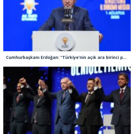
Cumhurbaşkanı Erdoğan: “Türkiye’nin açık ara birinci partisiyiz”