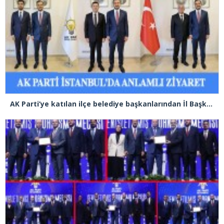
AK Parti’ye katılan ilçe belediye başkanlarından İl Başkanı Özdemir’e ziyaret