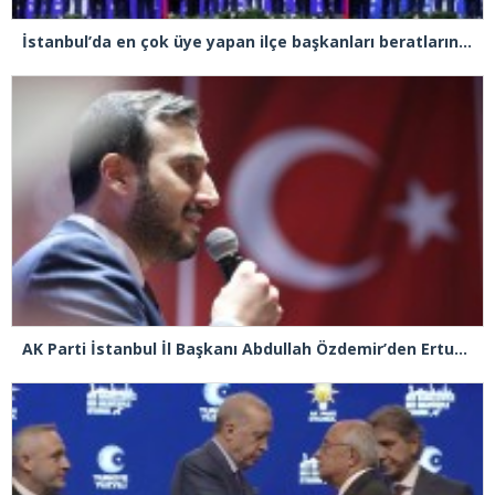
İstanbul’da en çok üye yapan ilçe başkanları beratlarını Cumhurbaşkanı Erdoğan’ın elinden aldı
AK Parti İstanbul İl Başkanı Abdullah Özdemir’den Ertuğrul Özkök’e “Franco” tepkisi