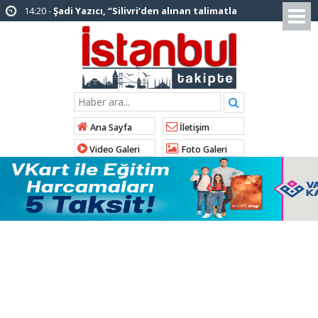
12:12 -
AK Parti’ye katılan ilçe belediye
başkanlarından İl Başkanı Özdemir’e ziyaret
01:00 -
Tuzla Belediye Başkanı Eren Ali
Bingöl’den İBB’ye tepki
12:26 -
İstanbul Emniyet Müdürlüğünden
“Gök Kubbe’de, Mavi Vatan’da, Şanlı Topraklarda:
Ana Sayfa
İletişim
İstanbul Emniyeti Her Yerde” paylaşımı
Video Galeri
Foto Galeri
19:26 -
Çekmeköy Belediye Başkanı Orhan
Çerkez AK Parti’ye katıldı
16:56 -
İstanbul’da 4 CHP’li belediye başkanı
AK Parti’ye katılıyor
14:10 -
Pendik Belediyesi ekipleri
Balıkesir’deki orman yangınına müdahale ediyor
01:04 -
Arnavutköy’de üniversite adaylarına
tercih desteği