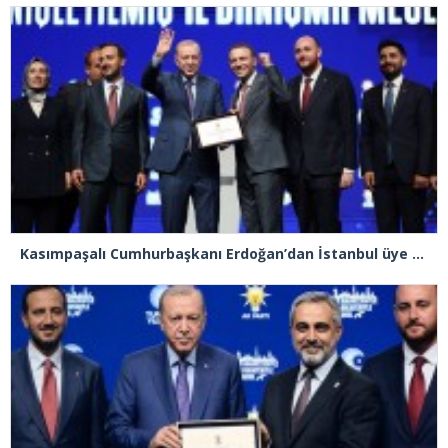
Kasımpaşalı Cumhurbaşkanı Erdoğan’dan İstanbul üye birincisi Beyoğlu İlçe Başkanı Kasım Fırat’a plaket