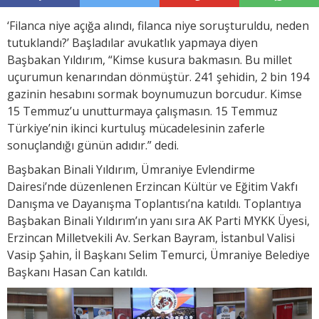
‘Filanca niye açığa alındı, filanca niye soruşturuldu, neden
tutuklandı?’ Başladılar avukatlık yapmaya diyen
Başbakan Yıldırım, “Kimse kusura bakmasın. Bu millet
uçurumun kenarından dönmüştür. 241 şehidin, 2 bin 194
gazinin hesabını sormak boynumuzun borcudur. Kimse
15 Temmuz’u unutturmaya çalışmasın. 15 Temmuz
Türkiye’nin ikinci kurtuluş mücadelesinin zaferle
sonuçlandığı günün adıdır.” dedi.
Başbakan Binali Yıldırım, Ümraniye Evlendirme
Dairesi’nde düzenlenen Erzincan Kültür ve Eğitim Vakfı
Danışma ve Dayanışma Toplantısı’na katıldı. Toplantıya
Başbakan Binali Yıldırım’ın yanı sıra AK Parti MYKK Üyesi,
Erzincan Milletvekili Av. Serkan Bayram, İstanbul Valisi
Vasip Şahin, İl Başkanı Selim Temurci, Ümraniye Belediye
Başkanı Hasan Can katıldı.