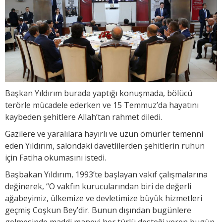
Başkan Yıldırım burada yaptığı konuşmada, bölücü
terörle mücadele ederken ve 15 Temmuz’da hayatını
kaybeden şehitlere Allah’tan rahmet diledi.
Gazilere ve yaralılara hayırlı ve uzun ömürler temenni
eden Yıldırım, salondaki davetlilerden şehitlerin ruhun
için Fatiha okumasını istedi.
Başbakan Yıldırım, 1993’te başlayan vakıf çalışmalarına
değinerek, “O vakfın kurucularından biri de değerli
ağabeyimiz, ülkemize ve devletimize büyük hizmetleri
geçmiş Coşkun Bey’dir. Bunun dışından bugünlere
gelmesinde maddi manevi her türlü desteği veren bugün