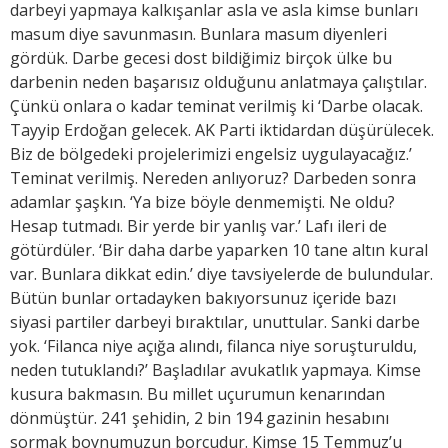
darbeyi yapmaya kalkışanlar asla ve asla kimse bunları
masum diye savunmasın. Bunlara masum diyenleri
gördük. Darbe gecesi dost bildiğimiz birçok ülke bu
darbenin neden başarısız olduğunu anlatmaya çalıştılar.
Çünkü onlara o kadar teminat verilmiş ki ‘Darbe olacak.
Tayyip Erdoğan gelecek. AK Parti iktidardan düşürülecek.
Biz de bölgedeki projelerimizi engelsiz uygulayacağız.’
Teminat verilmiş. Nereden anlıyoruz? Darbeden sonra
adamlar şaşkın. ‘Ya bize böyle denmemişti. Ne oldu?
Hesap tutmadı. Bir yerde bir yanlış var.’ Lafı ileri de
götürdüler. ‘Bir daha darbe yaparken 10 tane altın kural
var. Bunlara dikkat edin.’ diye tavsiyelerde de bulundular.
Bütün bunlar ortadayken bakıyorsunuz içeride bazı
siyasi partiler darbeyi bıraktılar, unuttular. Sanki darbe
yok. ‘Filanca niye açığa alındı, filanca niye soruşturuldu,
neden tutuklandı?’ Başladılar avukatlık yapmaya. Kimse
kusura bakmasın. Bu millet uçurumun kenarından
dönmüştür. 241 şehidin, 2 bin 194 gazinin hesabını
sormak boynumuzun borcudur. Kimse 15 Temmuz’u