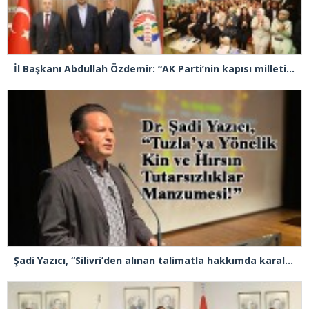
İl Başkanı Abdullah Özdemir: “AK Parti’nin kapısı milletine hizmet etmek isteyen herkese açıktır”
Şadi Yazıcı, “Silivri’den alınan talimatla hakkımda karalama kampanyası yürütülüyor”