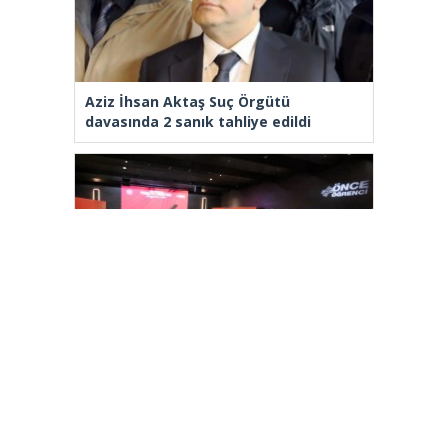
Aziz İhsan Aktaş Suç Örgütü
davasında 2 sanık tahliye edildi
Arnavutköy’de üniversite adaylarına
tercih desteği
[wp_ad_camp_2]