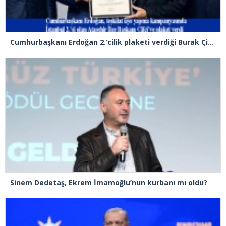
Cumhurbaşkanı Erdoğan 2.’cilik plaketi verdiği Burak Çifci’den Ataşehir seçimlerini kazanma sözünü aldı
Sinem Dedetaş, Ekrem İmamoğlu’nun kurbanı mı oldu?