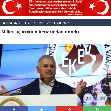
Ana Sayfa
İÇ POLİTİKA
24 Eylül 2016
Millet uçurumun kenarından döndü