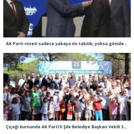
AK Parti rozeti sadece yakaya mı takıldı, yoksa gönüle takılmadı mı?
Çiçeği burnunda AK Parti’li Şile Belediye Başkan Vekili Sacit Terzi, teşkilatlarla piknikte buluştu