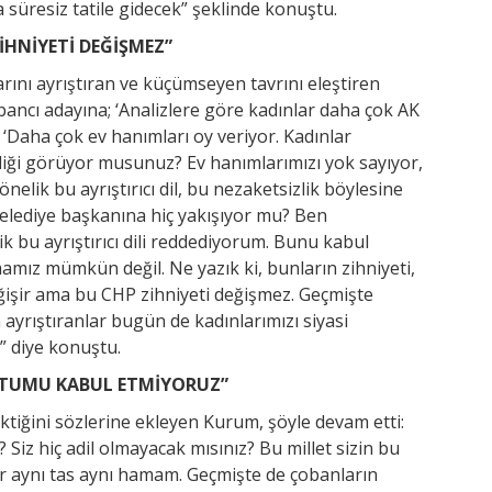
a süresiz tatile gidecek” şeklinde konuştu.
ZİHNİYETİ DEĞİŞMEZ”
rını ayrıştıran ve küçümseyen tavrını eleştiren
ancı adayına; ‘Analizlere göre kadınlar daha çok AK
. ‘Daha çok ev hanımları oy veriyor. Kadınlar
liği görüyor musunuz? Ev hanımlarımızı yok sayıyor,
önelik bu ayrıştırıcı dil, bu nezaketsizlik böylesine
elediye başkanına hiç yakışıyor mu? Ben
k bu ayrıştırıcı dili reddediyorum. Bunu kabul
mız mümkün değil. Ne yazık ki, bunların zihniyeti,
ğişir ama bu CHP zihniyeti değişmez. Geçmişte
 ayrıştıranlar bugün de kadınlarımızı siyasi
r” diye konuştu.
TUTUMU KABUL ETMİYORUZ”
çektiğini sözlerine ekleyen Kurum, şöyle devam etti:
z? Siz hiç adil olmayacak mısınız? Bu millet sizin bu
rdır aynı tas aynı hamam. Geçmişte de çobanların