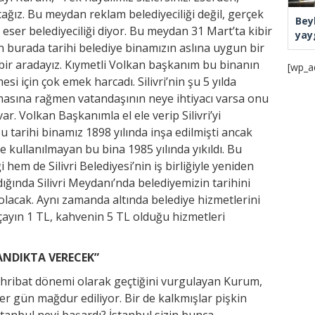
ağız. Bu meydan reklam belediyeciliği değil, gerçek
Bey
i, eser belediyeciliği diyor. Bu meydan 31 Mart’ta kibir
yay
n burada tarihi belediye binamızın aslına uygun bir
 bir aradayız. Kıymetli Volkan başkanım bu binanın
[wp_a
esi için çok emek harcadı. Silivri’nin şu 5 yılda
amasına rağmen vatandaşının neye ihtiyacı varsa onu
ar. Volkan Başkanımla el ele verip Silivri’yi
 tarihi binamız 1898 yılında inşa edilmişti ancak
 kullanılmayan bu bina 1985 yılında yıkıldı. Bu
 hem de Silivri Belediyesi’nin iş birliğiyle yeniden
ğında Silivri Meydanı’nda belediyemizin tarihini
lacak. Aynı zamanda altında belediye hizmetlerini
 çayın 1 TL, kahvenin 5 TL olduğu hizmetleri
SANDIKTA VERECEK”
 tahribat dönemi olarak geçtiğini vurgulayan Kurum,
er gün mağdur ediliyor. Bir de kalkmışlar pişkin
İstanbul neyi başardı? İstanbul sizin bunca