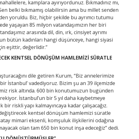
mahallelere, kamplara ayırıyordunuz. Bıkmadınız mı,
 Sen belki bıkmamış olabilirsin ama bu millet senden
den yoruldu. Biz, hiçbir şekilde bu ayrımcı tutumu
kede yaşayan 85 milyon vatandaşımızın her biri
tandaşımız arasında dil, din, ırk, cinsiyet ayrımı
un bütün kadınları hangi düşünceye, hangi siyasi
n eşittir, değerlidir.”
RECEK KENTSEL DÖNÜŞÜM HAMLEMİZİ SÜRATLE
uşturacağını dile getiren Kurum, “Biz annelerimize
 bir İstanbul’ vadediyoruz. Bizim şu an 39 ilçemizde
rimiz risk altında. 600 bin konutumuzun bugünden
rekiyor. İstanbul’un bir 5 yıl daha kaybetmeye
 bir riskli yapı kalmayıncaya kadar çalışacağız.
 değiştirecek kentsel dönüşüm hamlemizi süratle
 yatay mimari eksenli, komşuluk ilişkilerini odağına
ırmayacak olan tam 650 bin konut inşa edeceğiz” dedi.
NUTU DÖNÜŞTÜRMÜŞLER”