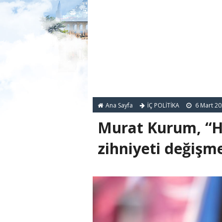
Ana Sayfa
İÇ POLİTİKA
6 Mart 2
Murat Kurum, “H
zihniyeti değişm