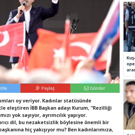
Kuş
ope
ara
tle
Paylaş
Gönder
mları oy veriyor. Kadınlar statüsünde
e eleştiren İBB Başkan adayı Kurum, “Rezilliği
ızı yok sayıyor, ayrımcılık yapıyor.
rıcı dil, bu nezaketsizlik böylesine önemli bir
aşkanına hiç yakışıyor mu? Ben kadınlarımıza,