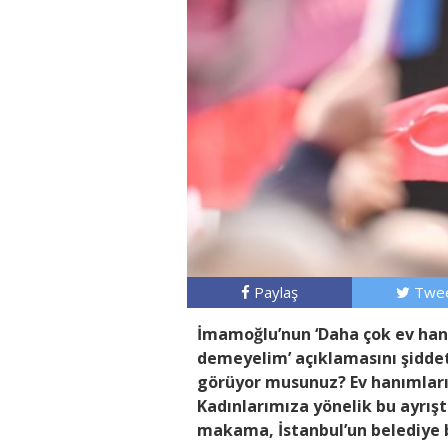
Paylaş
Twee
İmamoğlu’nun ‘Daha çok ev hanı
demeyelim’ açıklamasını şiddetl
görüyor musunuz? Ev hanımlarım
Kadınlarımıza yönelik bu ayrıştı
makama, İstanbul’un belediye b