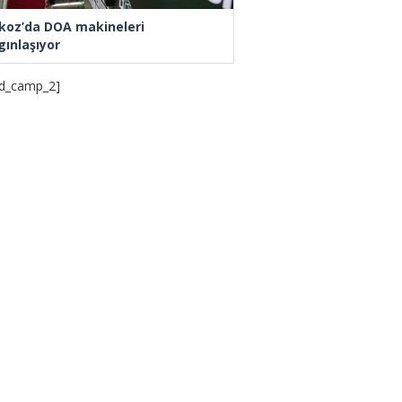
koz’da DOA makineleri
gınlaşıyor
d_camp_2]