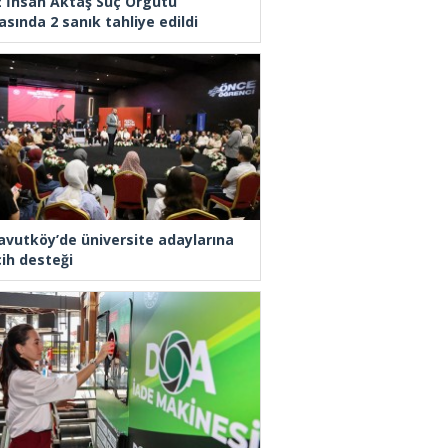
z İhsan Aktaş Suç Örgütü
asında 2 sanık tahliye edildi
avutköy’de üniversite adaylarına
cih desteği