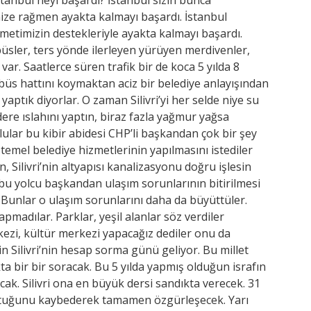
inize rağmen ayakta kalmayı başardı. İstanbul
timizin destekleriyle ayakta kalmayı başardı.
üsler, ters yönde ilerleyen yürüyen merdivenler,
r. Saatlerce süren trafik bir de koca 5 yılda 8
obüs hattını koymaktan aciz bir belediye anlayışından
 yaptık diyorlar. O zaman Silivri’yi her selde niye su
ere ıslahını yaptın, biraz fazla yağmur yağsa
ullular bu kibir abidesi CHP’li başkandan çok bir şey
 temel belediye hizmetlerinin yapılmasını istediler
 Silivri’nin altyapısı kanalizasyonu doğru işlesin
r bu yolcu başkandan ulaşım sorunlarının bitirilmesi
. Bunlar o ulaşım sorunlarını daha da büyüttüler.
apmadılar. Parklar, yeşil alanlar söz verdiler
ezi, kültür merkezi yapacağız dediler onu da
in Silivri’nin hesap sorma günü geliyor. Bu millet
kta bir bir soracak. Bu 5 yılda yapmış olduğun israfın
ak. Silivri ona en büyük dersi sandıkta verecek. 31
ltuğunu kaybederek tamamen özgürleşecek. Yarı