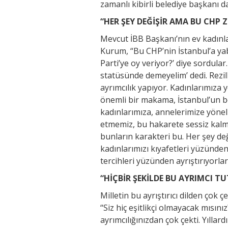
zamanlı kibirli belediye başkanı d
“HER ŞEY DEĞİŞİR AMA BU CHP 
Mevcut İBB Başkanı’nın ev kadınla
Kurum, “Bu CHP’nin İstanbul’a yab
Parti’ye oy veriyor?’ diye sordular
statüsünde demeyelim’ dedi. Rezil
ayrımcılık yapıyor. Kadınlarımıza y
önemli bir makama, İstanbul’un b
kadınlarımıza, annelerimize yöneli
etmemiz, bu hakarete sessiz kalma
bunların karakteri bu. Her şey de
kadınlarımızı kıyafetleri yüzünden
tercihleri yüzünden ayrıştırıyorla
“HİÇBİR ŞEKİLDE BU AYRIMCI 
Milletin bu ayrıştırıcı dilden çok 
“Siz hiç eşitlikçi olmayacak mısını
ayrımcılığınızdan çok çekti. Yılla