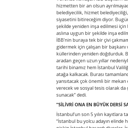
hizmetten bir an olsun ayrılmayac
belediyecilik, hizmet belediyeciliğ
siyasetini bitireceğim diyor. Bugü
şekilde yeniden inşa edilmesi için
aslına uygun bir şekilde inşa edilm
İBB’nin buraya tek bir çivi çakm
gidermek için çalışan bir başkanı v
küllerinden yeniden doğdurduk. Bu
aradan geçen uzun yıllar nedeniyle
tarihi binamız hem İstanbul Valiliği
atağa kalkacak. Burası tamamlandı
yansıtacak çok önemli bir mekan o
verecek ve sosyal tesis olarak da
sunacak” dedi.
“SİLİVRİ ONA EN BÜYÜK DERSİ 
İstanbul’un son 5 yılın kayıtlara
“İstanbul bu yolcu adayın elinde h
pişkin İstanbul başardı diyorlar. 