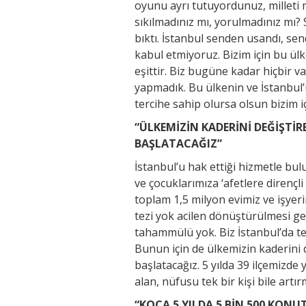
oyunu ayrı tutuyordunuz, milleti 
sıkılmadınız mı, yorulmadınız mı?
bıktı. İstanbul senden usandı, sen
kabul etmiyoruz. Bizim için bu ül
eşittir. Biz bugüne kadar hiçbir va
yapmadık. Bu ülkenin ve İstanbul’
tercihe sahip olursa olsun bizim içi
“ÜLKEMİZİN KADERİNİ DEĞİŞTİ
BAŞLATACAĞIZ”
İstanbul’u hak ettiği hizmetle bul
ve çocuklarımıza ‘afetlere dirençli
toplam 1,5 milyon evimiz ve işye
tezi yok acilen dönüştürülmesi ge
tahammülü yok. Biz İstanbul’da tek
Bunun için de ülkemizin kaderini
başlatacağız. 5 yılda 39 ilçemizde
alan, nüfusu tek bir kişi bile art
“KOCA 5 YILDA 5 BİN 500 KO