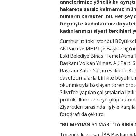
annelerimize yönelik bu ayrışt
hakarete sessiz kalmamız mümkü
bunların karakteri bu. Her şey
Geçmişte kadınlarımızı kıyafet
kadınlarımızı siyasi tercihleri 
Cumhur İttifakı İstanbul Büyükşeh
AK Parti ve MHP İlçe Başkanlığı’n
Eski Belediye Binası Temel Atma T
Başkanı Volkan Yılmaz, AK Parti Si
Başkanı Zafer Yalçın eşlik etti. 
davul zurnalarla birlikte büyük bir 
okunmasıyla başlayan tören prot
Silivri’de yapılan çalışmalarla ilg
protokollün sahneye çıkıp butonla
Ziyaretleri sırasında ilgiyle karş
fotoğrafı da çektirdi.
“BU MEYDAN 31 MART’TA KİBİR 
Törende konuşan İBB Başkan Adayı