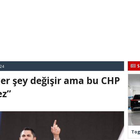
S
024
er şey değişir ama bu CHP
ez”
Tog