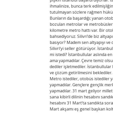
ihmalinize, bunca terk edilmişliğ
tutulmayan sözlere rağmen hüküme
Bunların da başardığı; yanan otob
bozulan metrolar ve metrobüsler va
kilometre metro hattı var. Bir ot
bahsediyoruz. Silivri’de biz altyapı
basıyor? Madem sen altyapıyı ve d
Silivri’yi seller götürüyor. İstanb
mi istedi? İstanbullular aslında en
ama yapmadılar. Çevre temiz olsun,
dediler işletmediler. İstanbullula
ve çözüm getirilmesini beklediler
Metro istediler, otobüs istediler y
yapmadılar. Gençlere gençlik merk
yapmadılar. 31 mart geliyor millet
sana kibirli dilinin hesabını sandı
hesabını 31 Mart’ta sandıkta sorac
Mart akşamı eş genel başkan ko