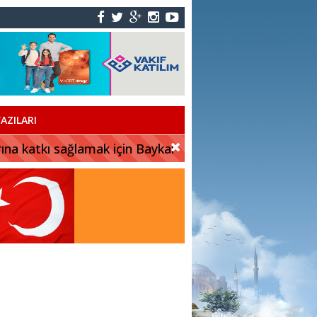
AZILARI
rına katkı sağlamak için Baykar