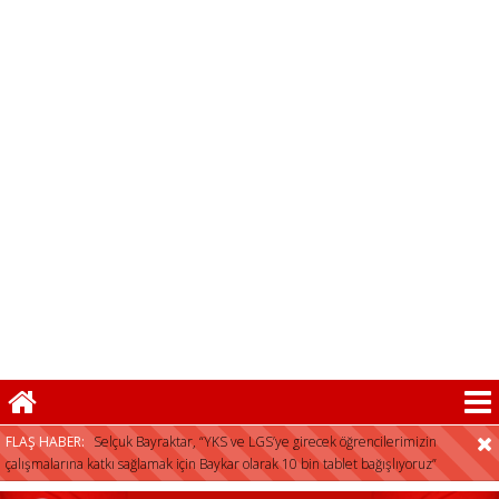
Selçuk Bayraktar, “YKS ve LGS’ye girecek öğrencilerimizin
çalışmalarına katkı sağlamak için Baykar olarak 10 bin tablet bağışlıyoruz”