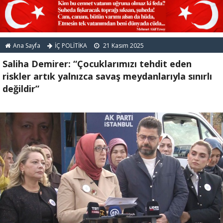
Ana Sayfa
İÇ POLİTİKA
21 Kasım 2025
Saliha Demirer: “Çocuklarımızı tehdit eden
riskler artık yalnızca savaş meydanlarıyla sınırlı
değildir”