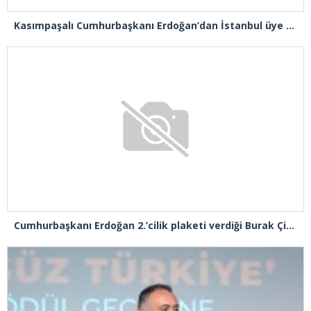
Cumhurbaşkanı Erdoğan 2.’cilik plaketi verdiği Burak Çifci’den Ataşehir seçimlerini kazanma sözünü aldı