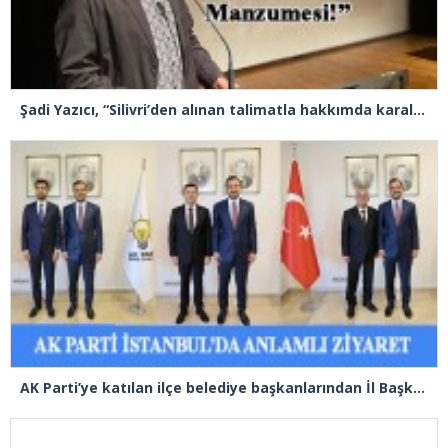
Şadi Yazıcı, “Silivri’den alınan talimatla hakkımda karalama kampanyası yürütülüyor”
AK Parti’ye katılan ilçe belediye başkanlarından İl Başkanı Özdemir’e ziyaret