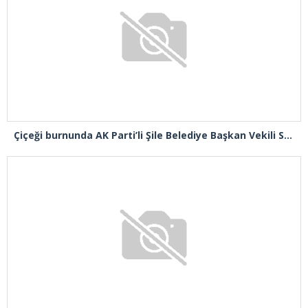
Çiçeği burnunda AK Parti’li Şile Belediye Başkan Vekili Sacit Terzi, teşkilatlarla piknikte buluştu
Kasımpaşalı Cumhurbaşkanı Erdoğan’dan İstanbul üye birincisi Beyoğlu İlçe Başkanı Kasım Fırat’a plaket