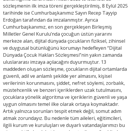
sözleşmenin ilk imza töreni gerçekleştirilmiş, 8 Eylül 2025
tarihinde ise Cumhurbaşkanımız Sayın Recep Tayyip
Erdoğan tarafından da imzalanmıştır. Ayrıca
Cumhurbaşkanımız, en son gerçekleşen Birleşmiş
Milletler Genel Kurulu’nda çocuğun üstün yararını
merkeze alan, dijital dünyada çocukların fiziksel, zihinsel
ve duygusal bütünlüğünü korumayı hedefleyen “Dijital
Dünyada Çocuk Hakları Sözleşmesi”nin yakın zamanda
uluslararası imzaya açılacağını duyurmuştur. 13
maddeden oluşan sözleşme, çocukların dijital ortamlarda
güvenli, adil ve anlamlı şekilde yer almasını, kişisel
verilerinin korunmasını, şiddet, nefret söylemi, zorbalık,
müstehcenlik ve benzeri içeriklerden uzak tutulmasını,
çocuklara yönelik algoritma ve içeriklerin güvenli ve yaşa
uygun olmasını temel ilke olarak ortaya koymaktadır.
Artık yalnızca sorunları tespit etmek değil, somut adım
atmak zorundayız. Bu nedenle tüm aileleri, eğitimcileri,
ilgili kurum ve kuruluşları ve duyarlı vatandaşlarımızı bu