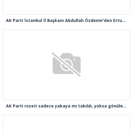
AK Parti İstanbul İl Başkanı Abdullah Özdemir’den Ertuğrul Özkök’e “Franco” tepkisi
AK Parti rozeti sadece yakaya mı takıldı, yoksa gönüle takılmadı mı?