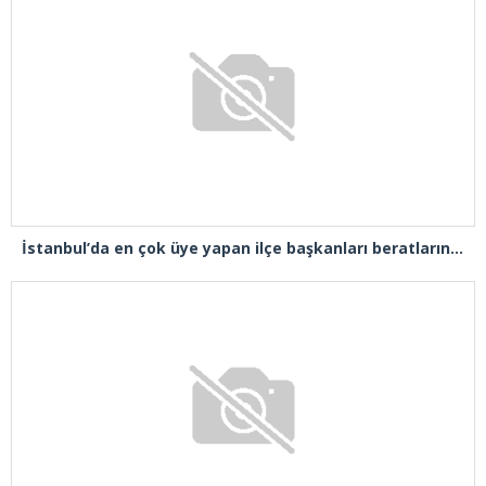
İstanbul’da en çok üye yapan ilçe başkanları beratlarını Cumhurbaşkanı Erdoğan’ın elinden aldı