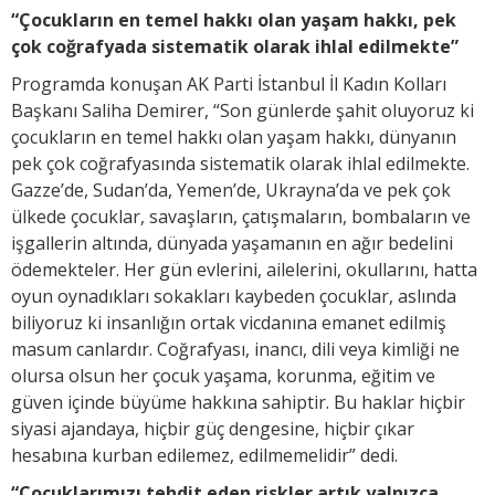
“Çocukların en temel hakkı olan yaşam hakkı, pek
çok coğrafyada sistematik olarak ihlal edilmekte”
Programda konuşan AK Parti İstanbul İl Kadın Kolları
Başkanı Saliha Demirer, “Son günlerde şahit oluyoruz ki
çocukların en temel hakkı olan yaşam hakkı, dünyanın
pek çok coğrafyasında sistematik olarak ihlal edilmekte.
Gazze’de, Sudan’da, Yemen’de, Ukrayna’da ve pek çok
ülkede çocuklar, savaşların, çatışmaların, bombaların ve
işgallerin altında, dünyada yaşamanın en ağır bedelini
ödemekteler. Her gün evlerini, ailelerini, okullarını, hatta
oyun oynadıkları sokakları kaybeden çocuklar, aslında
biliyoruz ki insanlığın ortak vicdanına emanet edilmiş
masum canlardır. Coğrafyası, inancı, dili veya kimliği ne
olursa olsun her çocuk yaşama, korunma, eğitim ve
güven içinde büyüme hakkına sahiptir. Bu haklar hiçbir
siyasi ajandaya, hiçbir güç dengesine, hiçbir çıkar
hesabına kurban edilemez, edilmemelidir” dedi.
“Çocuklarımızı tehdit eden riskler artık yalnızca