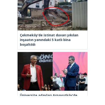
Çekmeköy’de istinat duvarı yıkılan
inşaatın yanındaki 5 katlı bina
boşaltıldı
Üniversite adayları Arnavutköy’de
geleceğin mesleklerini bakanlarla
konuştu