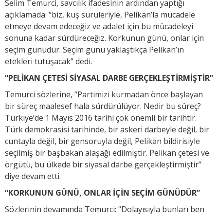
Selim Temurci, savcılık ifadesinin ardından yaptığı
açıklamada: “biz, kuş sürüleriyle, Pelikan’la mücadele
etmeye devam edeceğiz ve adalet için bu mücadeleyi
sonuna kadar sürdüreceğiz. Korkunun günü, onlar için
seçim günüdür. Seçim günü yaklaştıkça Pelikan’ın
etekleri tutuşacak” dedi.
“PELİKAN ÇETESİ SİYASAL DARBE GERÇEKLEŞTİRMİŞTİR”
Temurci sözlerine, “Partimizi kurmadan önce başlayan
bir süreç maalesef hala sürdürülüyor. Nedir bu süreç?
Türkiye’de 1 Mayıs 2016 tarihi çok önemli bir tarihtir.
Türk demokrasisi tarihinde, bir askeri darbeyle değil, bir
cuntayla değil, bir gensoruyla değil, Pelikan bildirisiyle
seçilmiş bir başbakan alaşağı edilmiştir. Pelikan çetesi ve
örgütü, bu ülkede bir siyasal darbe gerçekleştirmiştir”
diye devam etti.
“KORKUNUN GÜNÜ, ONLAR İÇİN SEÇİM GÜNÜDÜR”
Sözlerinin devamında Temurci: “Dolayısıyla bunları ben