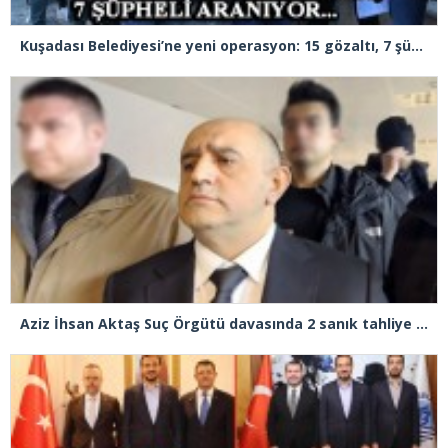
Kuşadası Belediyesi’ne yeni operasyon: 15 gözaltı, 7 şüpheli aranıyor
Aziz İhsan Aktaş Suç Örgütü davasında 2 sanık tahliye edildi