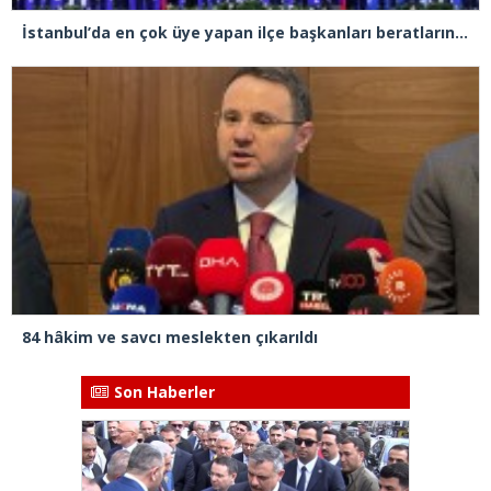
İstanbul’da en çok üye yapan ilçe başkanları beratlarını Cumhurbaşkanı Erdoğan’ın elinden aldı
84 hâkim ve savcı meslekten çıkarıldı
Son Haberler