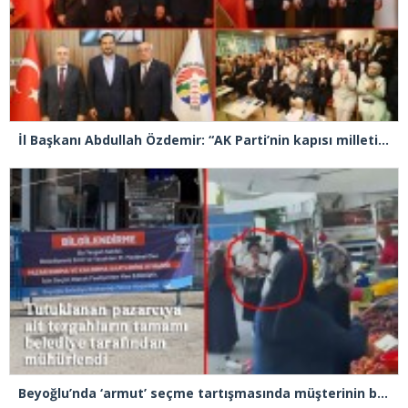
İl Başkanı Abdullah Özdemir: “AK Parti’nin kapısı milletine hizmet etmek isteyen herkese açıktır”
Beyoğlu’nda ‘armut’ seçme tartışmasında müşterinin başına kalas fırlatan pazarcı tutuklandı