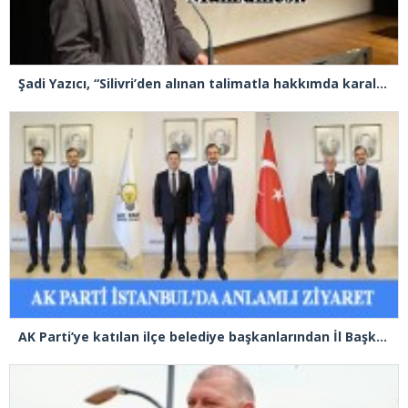
Şadi Yazıcı, “Silivri’den alınan talimatla hakkımda karalama kampanyası yürütülüyor”
AK Parti’ye katılan ilçe belediye başkanlarından İl Başkanı Özdemir’e ziyaret