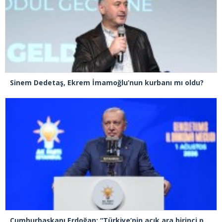
Sinem Dedetaş, Ekrem İmamoğlu’nun kurbanı mı oldu?
Cumhurbaşkanı Erdoğan: “Türkiye’nin açık ara birinci partisiyiz”