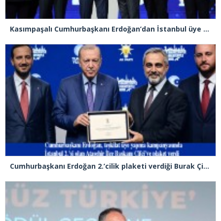
Kasımpaşalı Cumhurbaşkanı Erdoğan’dan İstanbul üye birincisi Beyoğlu İlçe Başkanı Kasım Fırat’a plaket
Cumhurbaşkanı Erdoğan 2.’cilik plaketi verdiği Burak Çifci’den Ataşehir seçimlerini kazanma sözünü aldı