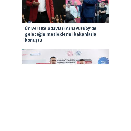
Üniversite adayları Arnavutköy’de
geleceğin mesleklerini bakanlarla
konuştu
Bakan Tekin: “Kim olursa olsun bir
eğitim kurumu yapmak istiyorsa
anayasal olarak bizimle beraber
çalışmak zorundadır”