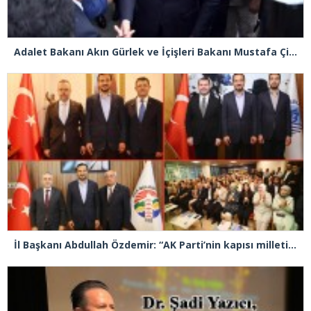
Adalet Bakanı Akın Gürlek ve İçişleri Bakanı Mustafa Çiftçi Esenyurt’ta
İl Başkanı Abdullah Özdemir: “AK Parti’nin kapısı milletine hizmet etmek isteyen herkese açıktır”