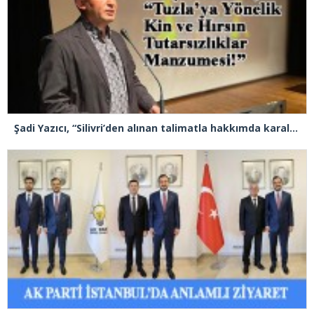
Şadi Yazıcı, “Silivri’den alınan talimatla hakkımda karalama kampanyası yürütülüyor”