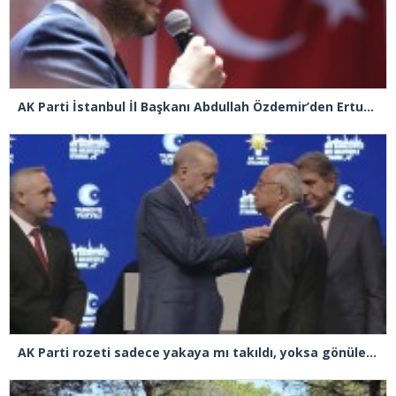
AK Parti İstanbul İl Başkanı Abdullah Özdemir’den Ertuğrul Özkök’e “Franco” tepkisi
AK Parti rozeti sadece yakaya mı takıldı, yoksa gönüle takılmadı mı?