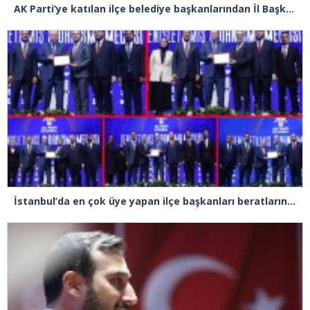
AK Parti’ye katılan ilçe belediye başkanlarından İl Başkanı Özdemir’e ziyaret
İstanbul’da en çok üye yapan ilçe başkanları beratlarını Cumhurbaşkanı Erdoğan’ın elinden aldı