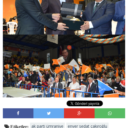
ak parti ümraniye
enver sedat çakıroğlu
Etiketler: