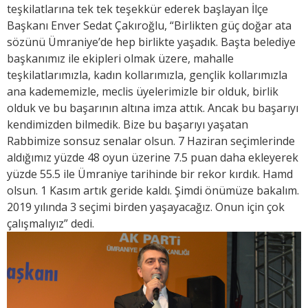
teşkilatlarına tek tek teşekkür ederek başlayan İlçe
Başkanı Enver Sedat Çakıroğlu, “Birlikten güç doğar ata
sözünü Ümraniye’de hep birlikte yaşadık. Başta belediye
başkanımız ile ekipleri olmak üzere, mahalle
teşkilatlarımızla, kadın kollarımızla, gençlik kollarımızla
ana kadememizle, meclis üyelerimizle bir olduk, birlik
olduk ve bu başarının altına imza attık. Ancak bu başarıyı
kendimizden bilmedik. Bize bu başarıyı yaşatan
Rabbimize sonsuz senalar olsun. 7 Haziran seçimlerinde
aldığımız yüzde 48 oyun üzerine 7.5 puan daha ekleyerek
yüzde 55.5 ile Ümraniye tarihinde bir rekor kırdık. Hamd
olsun. 1 Kasım artık geride kaldı. Şimdi önümüze bakalım.
2019 yılında 3 seçimi birden yaşayacağız. Onun için çok
çalışmalıyız” dedi.