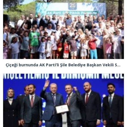
Çiçeği burnunda AK Parti’li Şile Belediye Başkan Vekili Sacit Terzi, teşkilatlarla piknikte buluştu