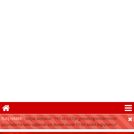
herkese açıktır”
Selçuk Bayraktar, “YKS ve LGS’ye girecek öğrencilerimizin
çalışmalarına katkı sağlamak için Baykar olarak 10 bin tablet bağışlıyoruz”