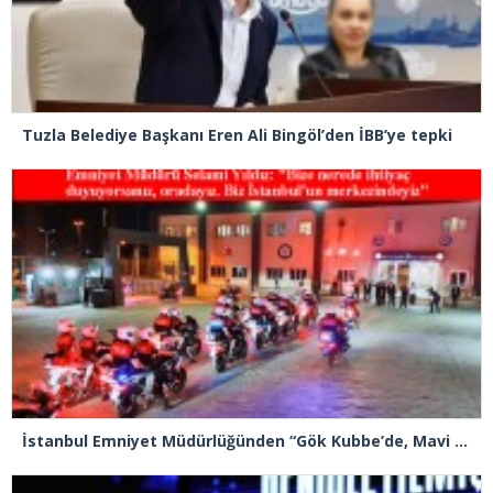
Tuzla Belediye Başkanı Eren Ali Bingöl’den İBB’ye tepki
İstanbul Emniyet Müdürlüğünden “Gök Kubbe’de, Mavi Vatan’da, Şanlı Topraklarda: İstanbul Emniyeti Her Yerde” paylaşımı