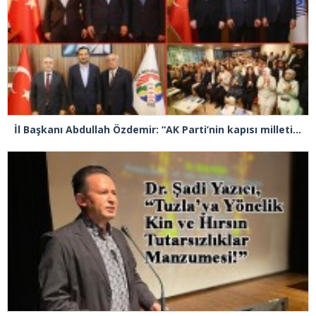
İl Başkanı Abdullah Özdemir: “AK Parti’nin kapısı milletine hizmet etmek isteyen herkese açıktır”