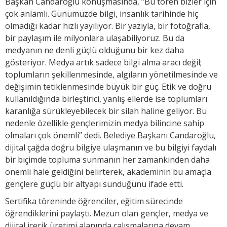
Başkan Candaroğlu konuşmasında, “Bu tören bizler için
çok anlamlı. Günümüzde bilgi, insanlık tarihinde hiç
olmadığı kadar hızlı yayılıyor. Bir yazıyla, bir fotoğrafla,
bir paylaşım ile milyonlara ulaşabiliyoruz. Bu da
medyanın ne denli güçlü olduğunu bir kez daha
gösteriyor. Medya artık sadece bilgi alma aracı değil;
toplumların şekillenmesinde, algıların yönetilmesinde ve
değişimin tetiklenmesinde büyük bir güç. Etik ve doğru
kullanıldığında birleştirici, yanlış ellerde ise toplumları
karanlığa sürükleyebilecek bir silah haline geliyor. Bu
nedenle özellikle gençlerimizin medya bilincine sahip
olmaları çok önemli” dedi. Belediye Başkanı Candaroğlu,
dijital çağda doğru bilgiye ulaşmanın ve bu bilgiyi faydalı
bir biçimde topluma sunmanın her zamankinden daha
önemli hale geldiğini belirterek, akademinin bu amaçla
gençlere güçlü bir altyapı sunduğunu ifade etti.
Sertifika töreninde öğrenciler, eğitim sürecinde
öğrendiklerini paylaştı. Mezun olan gençler, medya ve
dijital içerik üretimi alanında çalışmalarına devam