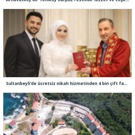
Sultanbeyli’de ücretsiz nikah hizmetinden 4 bin çift faydalandı