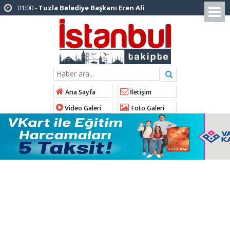
12:26 -
İstanbul Emniyet Müdürlüğünden
“Gök Kubbe’de, Mavi Vatan’da, Şanlı Topraklarda:
İstanbul Emniyeti Her Yerde” paylaşımı
19:26 -
Çekmeköy Belediye Başkanı Orhan
Çerkez AK Parti’ye katıldı
16:56 -
İstanbul’da 4 CHP’li belediye başkanı
Ana Sayfa
İletişim
AK Parti’ye katılıyor
Video Galeri
Foto Galeri
14:10 -
Pendik Belediyesi ekipleri
Balıkesir’deki orman yangınına müdahale ediyor
10:23 -
Arnavutköy Belediyesi’nden
Kastamonu Cide’ye kardeşlik eli
10:33 -
Arnavutköy’de ‘Yeniköy Karpuz
Festivali’ lezzet ve coşkuya sahne oldu
14:21 -
İl Başkanı Abdullah Özdemir: “AK
Parti’nin kapısı milletine hizmet etmek isteyen