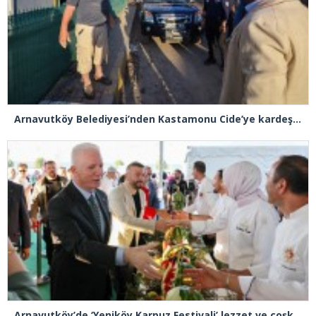
Arnavutköy Belediyesi’nden Kastamonu Cide’ye kardeşlik eli
Arnavutköy’de ‘Yeniköy Karpuz Festivali’ lezzet ve coşkuya sahne oldu