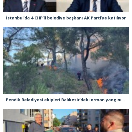
İstanbul’da 4 CHP’li belediye başkanı AK Parti’ye katılıyor
Pendik Belediyesi ekipleri Balıkesir’deki orman yangınına müdahale ediyor