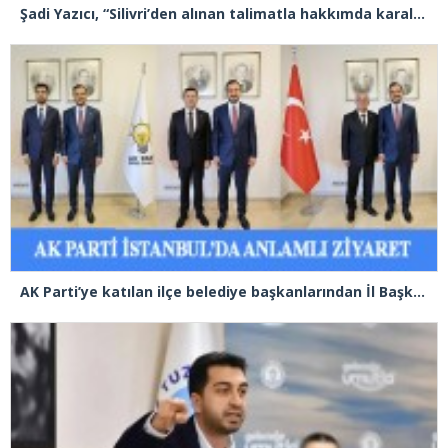
Şadi Yazıcı, “Silivri’den alınan talimatla hakkımda karalama kampanyası yürütülüyor”
AK Parti’ye katılan ilçe belediye başkanlarından İl Başkanı Özdemir’e ziyaret