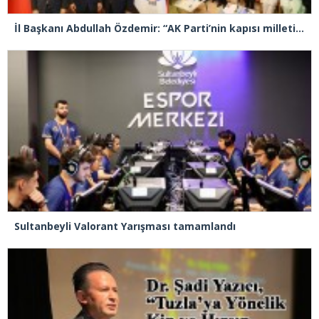
İl Başkanı Abdullah Özdemir: “AK Parti’nin kapısı milletine hizmet etmek isteyen herkese açıktır”
Sultanbeyli Valorant Yarışması tamamlandı