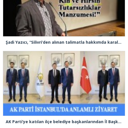
Şadi Yazıcı, “Silivri’den alınan talimatla hakkımda karalama kampanyası yürütülüyor”
AK Parti’ye katılan ilçe belediye başkanlarından İl Başkanı Özdemir’e ziyaret