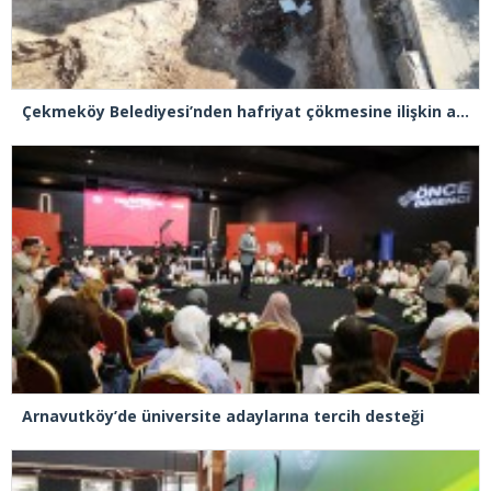
Çekmeköy Belediyesi’nden hafriyat çökmesine ilişkin açıklama
Arnavutköy’de üniversite adaylarına tercih desteği