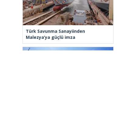
Türk Savunma Sanayiinden
Malezya’ya güçlü imza
Fatih Belediyesi tarihî çeşmeleri birer
birer ayağa kaldırıyor
[wp_ad_camp_2]