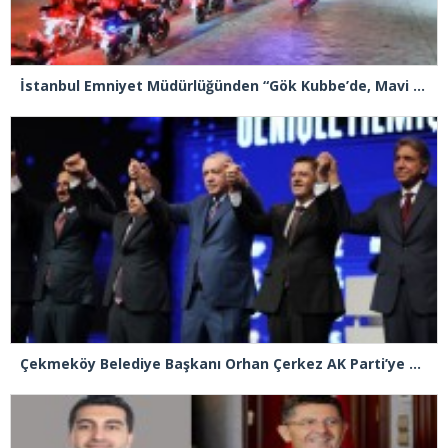
İstanbul Emniyet Müdürlüğünden “Gök Kubbe’de, Mavi Vatan’da, Şanlı Topraklarda: İstanbul Emniyeti Her Yerde” paylaşımı
Çekmeköy Belediye Başkanı Orhan Çerkez AK Parti’ye katıldı