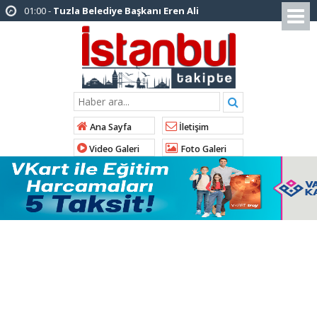
12:26 -
İstanbul Emniyet Müdürlüğünden
“Gök Kubbe’de, Mavi Vatan’da, Şanlı Topraklarda:
İstanbul Emniyeti Her Yerde” paylaşımı
19:26 -
Çekmeköy Belediye Başkanı Orhan
Çerkez AK Parti’ye katıldı
16:56 -
İstanbul’da 4 CHP’li belediye başkanı
Ana Sayfa
İletişim
AK Parti’ye katılıyor
Video Galeri
Foto Galeri
14:10 -
Pendik Belediyesi ekipleri
Balıkesir’deki orman yangınına müdahale ediyor
10:23 -
Arnavutköy Belediyesi’nden
Kastamonu Cide’ye kardeşlik eli
10:33 -
Arnavutköy’de ‘Yeniköy Karpuz
Festivali’ lezzet ve coşkuya sahne oldu
14:21 -
İl Başkanı Abdullah Özdemir: “AK
Parti’nin kapısı milletine hizmet etmek isteyen