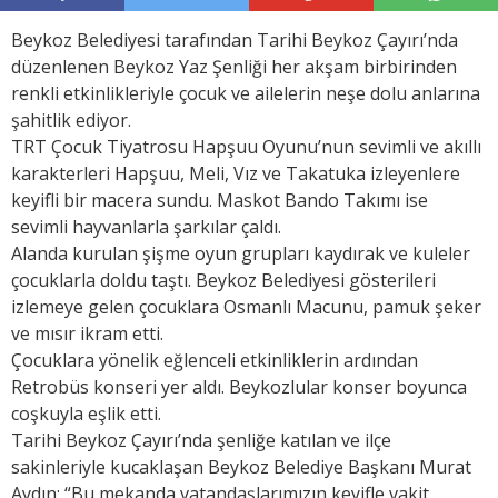
Beykoz Belediyesi tarafından Tarihi Beykoz Çayırı’nda
düzenlenen Beykoz Yaz Şenliği her akşam birbirinden
renkli etkinlikleriyle çocuk ve ailelerin neşe dolu anlarına
şahitlik ediyor.
TRT Çocuk Tiyatrosu Hapşuu Oyunu’nun sevimli ve akıllı
karakterleri Hapşuu, Meli, Vız ve Takatuka izleyenlere
keyifli bir macera sundu. Maskot Bando Takımı ise
sevimli hayvanlarla şarkılar çaldı.
Alanda kurulan şişme oyun grupları kaydırak ve kuleler
çocuklarla doldu taştı. Beykoz Belediyesi gösterileri
izlemeye gelen çocuklara Osmanlı Macunu, pamuk şeker
ve mısır ikram etti.
Çocuklara yönelik eğlenceli etkinliklerin ardından
Retrobüs konseri yer aldı. Beykozlular konser boyunca
coşkuyla eşlik etti.
Tarihi Beykoz Çayırı’nda şenliğe katılan ve ilçe
sakinleriyle kucaklaşan Beykoz Belediye Başkanı Murat
Aydın: “Bu mekanda vatandaşlarımızın keyifle vakit