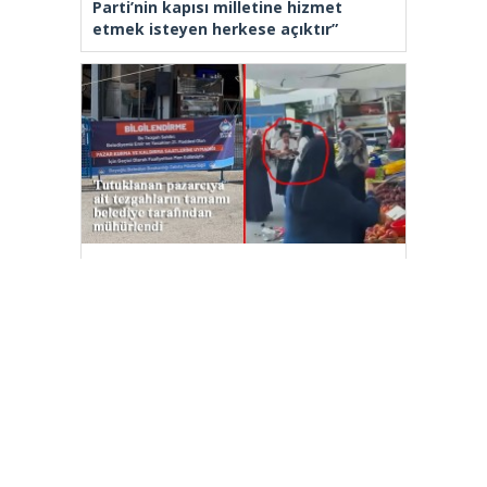
Parti’nin kapısı milletine hizmet
etmek isteyen herkese açıktır”
Beyoğlu’nda ‘armut’ seçme
tartışmasında müşterinin başına kalas
fırlatan pazarcı tutuklandı