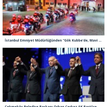
İstanbul Emniyet Müdürlüğünden “Gök Kubbe’de, Mavi Vatan’da, Şanlı Topraklarda: İstanbul Emniyeti Her Yerde” paylaşımı
Çekmeköy Belediye Başkanı Orhan Çerkez AK Parti’ye katıldı