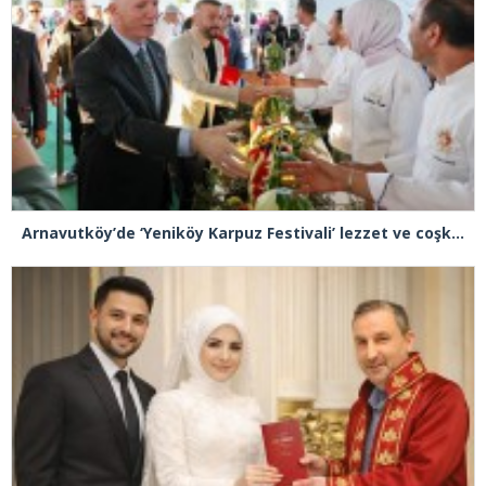
Arnavutköy’de ‘Yeniköy Karpuz Festivali’ lezzet ve coşkuya sahne oldu