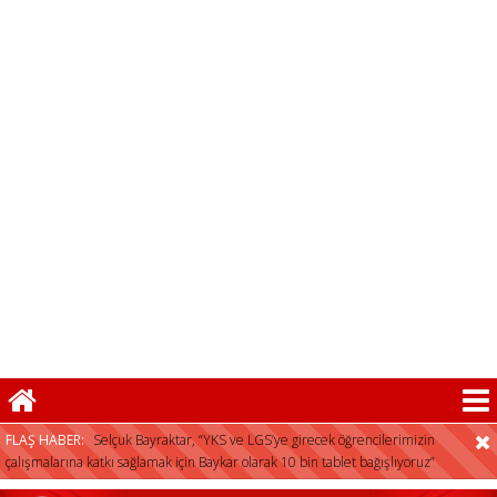
herkese açıktır”
Selçuk Bayraktar, “YKS ve LGS’ye girecek öğrencilerimizin
çalışmalarına katkı sağlamak için Baykar olarak 10 bin tablet bağışlıyoruz”