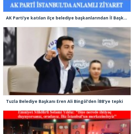
AK Parti’ye katılan ilçe belediye başkanlarından İl Başkanı Özdemir’e ziyaret
Tuzla Belediye Başkanı Eren Ali Bingöl’den İBB’ye tepki