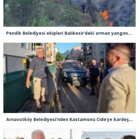
Pendik Belediyesi ekipleri Balıkesir’deki orman yangınına müdahale ediyor
Arnavutköy Belediyesi’nden Kastamonu Cide’ye kardeşlik eli