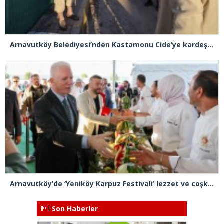
Arnavutköy Belediyesi’nden Kastamonu Cide’ye kardeşlik eli
Arnavutköy’de ‘Yeniköy Karpuz Festivali’ lezzet ve coşkuya sahne oldu
Son Haberler