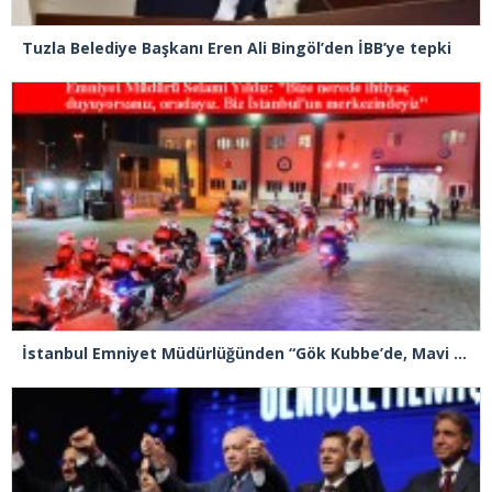
Tuzla Belediye Başkanı Eren Ali Bingöl’den İBB’ye tepki
İstanbul Emniyet Müdürlüğünden “Gök Kubbe’de, Mavi Vatan’da, Şanlı Topraklarda: İstanbul Emniyeti Her Yerde” paylaşımı