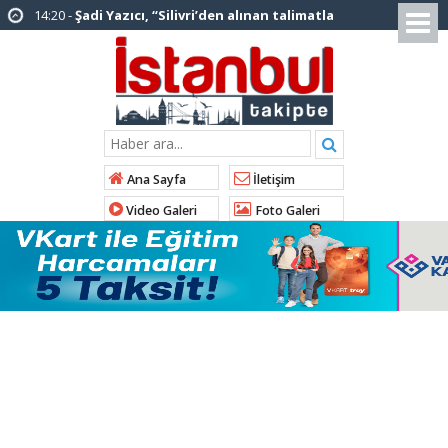
12:12 -
AK Parti’ye katılan ilçe belediye
başkanlarından İl Başkanı Özdemir’e ziyaret
01:00 -
Tuzla Belediye Başkanı Eren Ali
Bingöl’den İBB’ye tepki
12:26 -
İstanbul Emniyet Müdürlüğünden
“Gök Kubbe’de, Mavi Vatan’da, Şanlı Topraklarda:
Ana Sayfa
İletişim
İstanbul Emniyeti Her Yerde” paylaşımı
Video Galeri
Foto Galeri
19:26 -
Çekmeköy Belediye Başkanı Orhan
Çerkez AK Parti’ye katıldı
16:56 -
İstanbul’da 4 CHP’li belediye başkanı
AK Parti’ye katılıyor
14:10 -
Pendik Belediyesi ekipleri
Balıkesir’deki orman yangınına müdahale ediyor
01:04 -
Arnavutköy’de üniversite adaylarına
tercih desteği