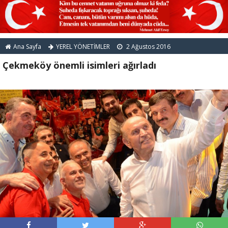
Ana Sayfa
YEREL YÖNETİMLER
2 Ağustos 2016
Çekmeköy önemli isimleri ağırladı