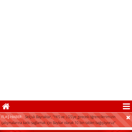
FLAŞ HABER:
Selçuk Bayraktar, “YKS ve LGS’ye girecek öğrencilerimizin
çalışmalarına katkı sağlamak için Baykar olarak 10 bin tablet bağışlıyoruz”