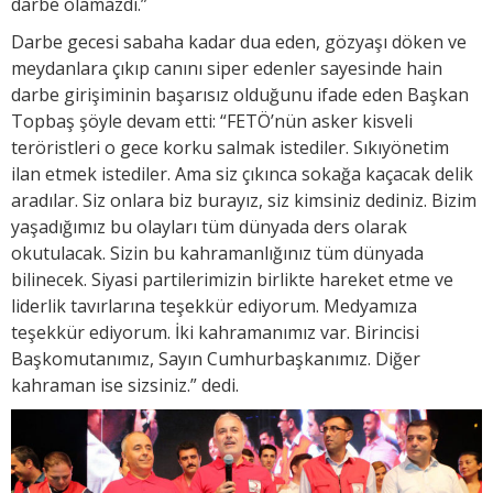
darbe olamazdı.”
Darbe gecesi sabaha kadar dua eden, gözyaşı döken ve
meydanlara çıkıp canını siper edenler sayesinde hain
darbe girişiminin başarısız olduğunu ifade eden Başkan
Topbaş şöyle devam etti: “FETÖ’nün asker kisveli
teröristleri o gece korku salmak istediler. Sıkıyönetim
ilan etmek istediler. Ama siz çıkınca sokağa kaçacak delik
aradılar. Siz onlara biz burayız, siz kimsiniz dediniz. Bizim
yaşadığımız bu olayları tüm dünyada ders olarak
okutulacak. Sizin bu kahramanlığınız tüm dünyada
bilinecek. Siyasi partilerimizin birlikte hareket etme ve
liderlik tavırlarına teşekkür ediyorum. Medyamıza
teşekkür ediyorum. İki kahramanımız var. Birincisi
Başkomutanımız, Sayın Cumhurbaşkanımız. Diğer
kahraman ise sizsiniz.” dedi.