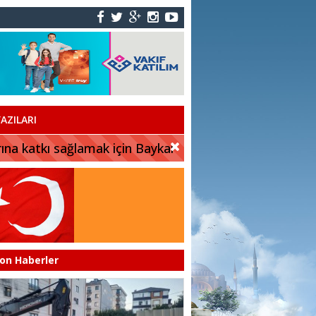
AZILARI
rına katkı sağlamak için Baykar
on Haberler