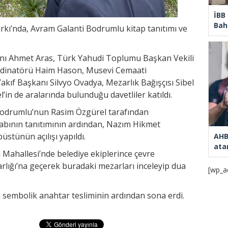
İBB
Bahç
ı’nda, Avram Galanti Bodrumlu kitap tanıtımı ve
anı Ahmet Aras, Türk Yahudi Toplumu Başkan Vekili
ordinatörü Haim Hason, Musevi Cemaati
akıf Başkanı Silvyo Ovadya, Mezarlık Bağışçısı Sibel
in de aralarında bulunduğu davetliler katıldı.
Bodrumlu’nun Rasim Özgürel tarafından
tabının tanıtımının ardından, Nazım Hikmet
stünün açılışı yapıldı.
AHB
ata
 Mahallesi’nde belediye ekiplerince çevre
lığı’na geçerek buradaki mezarları inceleyip dua
[wp_a
a sembolik anahtar tesliminin ardından sona erdi.