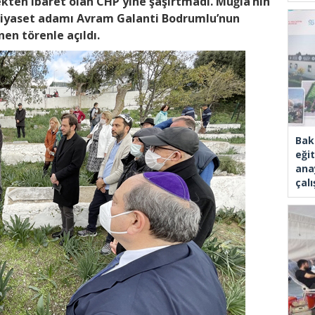
kten ibaret olan CHP yine şaşırtmadı. Muğla’nın
 siyaset adamı Avram Galanti Bodrumlu’nun
n törenle açıldı.
Bak
eği
ana
çal