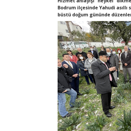
Hizmet anlayışı “heykel” dikme
Bodrum ilçesinde Yahudi asıllı
büstü doğum gününde düzenlene