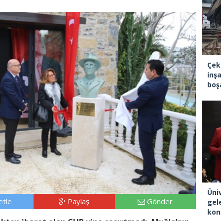
Çek
inşa
boşa
Üni
tle
Paylaş
Gönder
gel
kon