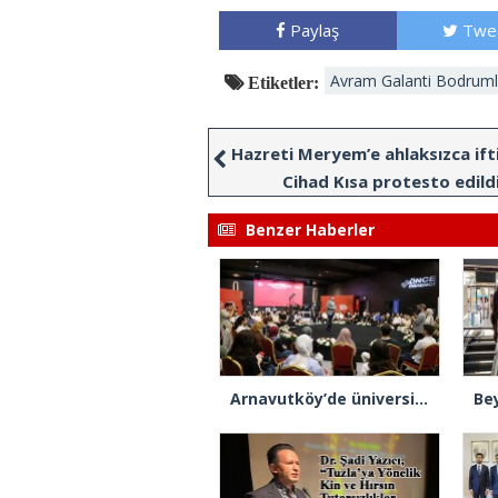
Paylaş
Twe
Avram Galanti Bodrum
Etiketler:
Hazreti Meryem’e ahlaksızca ift
Cihad Kısa protesto edild
Benzer Haberler
Arnavutköy’de üniversite adaylarına tercih desteği