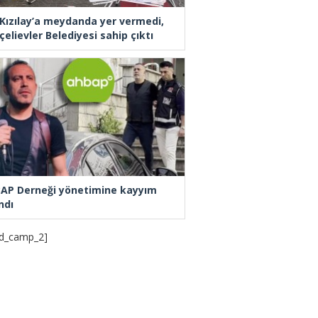
 Kızılay’a meydanda yer vermedi,
elievler Belediyesi sahip çıktı
AP Derneği yönetimine kayyım
ndı
d_camp_2]