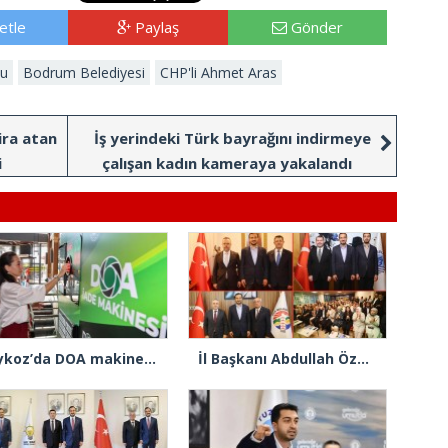
etle
Paylaş
Gönder
lu
Bodrum Belediyesi
CHP'li Ahmet Aras
ira atan
İş yerindeki Türk bayrağını indirmeye
i
çalışan kadın kameraya yakalandı
Beykoz’da DOA makineleri yaygınlaşıyor
İl Başkanı Abdullah Özdemir: “AK Parti’nin kapısı milletine hizmet etmek isteyen herkese açıktır”