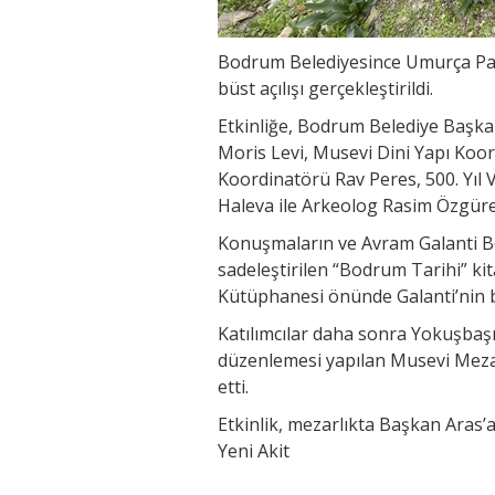
Bodrum Belediyesince Umurça Park
büst açılışı gerçekleştirildi.
Etkinliğe, Bodrum Belediye Başk
Moris Levi, Musevi Dini Yapı Ko
Koordinatörü Rav Peres, 500. Yıl V
Haleva ile Arkeolog Rasim Özgürel’
Konuşmaların ve Avram Galanti 
sadeleştirilen “Bodrum Tarihi” ki
Kütüphanesi önünde Galanti’nin bü
Katılımcılar daha sonra Yokuşbaşı
düzenlemesi yapılan Musevi Mezar
etti.
Etkinlik, mezarlıkta Başkan Aras’
Yeni Akit