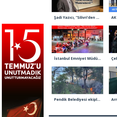
Şadi Yazıcı, “Silivri’den alınan talimatla hakkımda karalama kampanyası yürütülüyor”
İstanbul Emniyet Müdürlüğünden “Gök Kubbe’de, Mavi Vatan’da, Şanlı Topraklarda: İstanbul Emniyeti Her Yerde” paylaşımı
Pendik Belediyesi ekipleri Balıkesir’deki orman yangınına müdahale ediyor