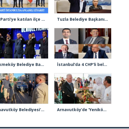
AK Parti’ye katılan ilçe belediye başkanlarından İl Başkanı Özdemir’e ziyaret
Tuzla Belediye Başkanı Eren Ali Bingöl’den İBB’ye tepki
Çekmeköy Belediye Başkanı Orhan Çerkez AK Parti’ye katıldı
İstanbul’da 4 CHP’li belediye başkanı AK Parti’ye katılıyor
Arnavutköy Belediyesi’nden Kastamonu Cide’ye kardeşlik eli
Arnavutköy’de ‘Yeniköy Karpuz Festivali’ lezzet ve coşkuya sahne oldu