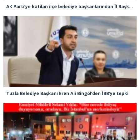
AK Parti’ye katılan ilçe belediye başkanlarından İl Başkanı Özdemir’e ziyaret
Tuzla Belediye Başkanı Eren Ali Bingöl’den İBB’ye tepki