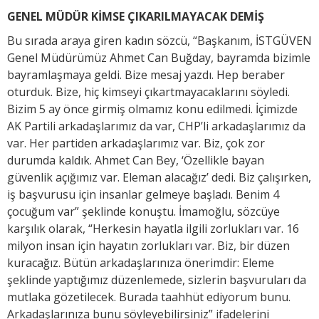
GENEL MÜDÜR KİMSE ÇIKARILMAYACAK DEMİŞ
Bu sırada araya giren kadın sözcü, “Başkanım, İSTGÜVEN
Genel Müdürümüz Ahmet Can Buğday, bayramda bizimle
bayramlaşmaya geldi. Bize mesaj yazdı. Hep beraber
oturduk. Bize, hiç kimseyi çıkartmayacaklarını söyledi.
Bizim 5 ay önce girmiş olmamız konu edilmedi. İçimizde
AK Partili arkadaşlarımız da var, CHP’li arkadaşlarımız da
var. Her partiden arkadaşlarımız var. Biz, çok zor
durumda kaldık. Ahmet Can Bey, ‘Özellikle bayan
güvenlik açığımız var. Eleman alacağız’ dedi. Biz çalışırken,
iş başvurusu için insanlar gelmeye başladı. Benim 4
çocuğum var” şeklinde konuştu. İmamoğlu, sözcüye
karşılık olarak, “Herkesin hayatla ilgili zorlukları var. 16
milyon insan için hayatın zorlukları var. Biz, bir düzen
kuracağız. Bütün arkadaşlarınıza önerimdir: Eleme
şeklinde yaptığımız düzenlemede, sizlerin başvuruları da
mutlaka gözetilecek. Burada taahhüt ediyorum bunu.
Arkadaşlarınıza bunu söyleyebilirsiniz” ifadelerini