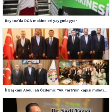
Beykoz’da DOA makineleri yaygınlaşıyor
İl Başkanı Abdullah Özdemir: “AK Parti’nin kapısı milletine hizmet etmek isteyen herkese açıktır”