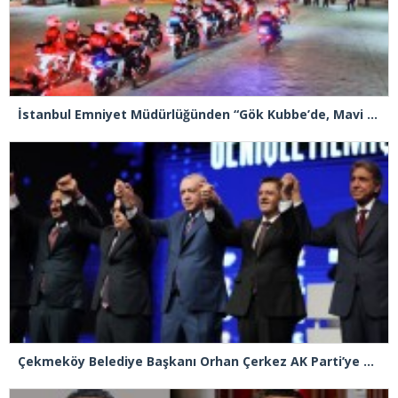
İstanbul Emniyet Müdürlüğünden “Gök Kubbe’de, Mavi Vatan’da, Şanlı Topraklarda: İstanbul Emniyeti Her Yerde” paylaşımı
Çekmeköy Belediye Başkanı Orhan Çerkez AK Parti’ye katıldı