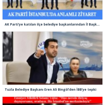
AK Parti’ye katılan ilçe belediye başkanlarından İl Başkanı Özdemir’e ziyaret
Tuzla Belediye Başkanı Eren Ali Bingöl’den İBB’ye tepki