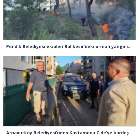
Pendik Belediyesi ekipleri Balıkesir’deki orman yangınına müdahale ediyor
Arnavutköy Belediyesi’nden Kastamonu Cide’ye kardeşlik eli