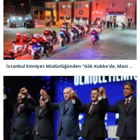
İstanbul Emniyet Müdürlüğünden “Gök Kubbe’de, Mavi Vatan’da, Şanlı Topraklarda: İstanbul Emniyeti Her Yerde” paylaşımı