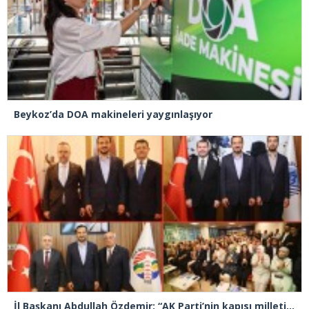
Beykoz’da DOA makineleri yaygınlaşıyor
İl Başkanı Abdullah Özdemir: “AK Parti’nin kapısı milletine hizmet etmek isteyen herkese açıktır”