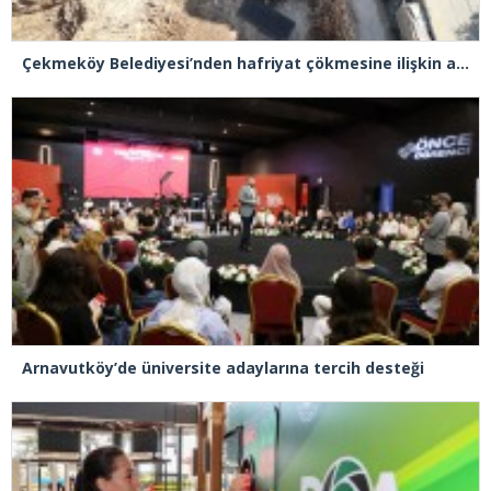
Çekmeköy Belediyesi’nden hafriyat çökmesine ilişkin açıklama
Arnavutköy’de üniversite adaylarına tercih desteği