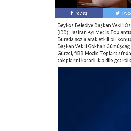
Paylaş
Twee
Beykoz Belediye Başkan Vekili Öz
(İBB) Haziran Ayı Meclis Toplantısı
Burada söz alarak etkili bir konu
Başkan Vekili Gökhan Gümüşdağ ve
Gürzel, “İBB Meclis Toplantısı’n
taleplerini kararlılıkla dile getir
Video
oynatıcı