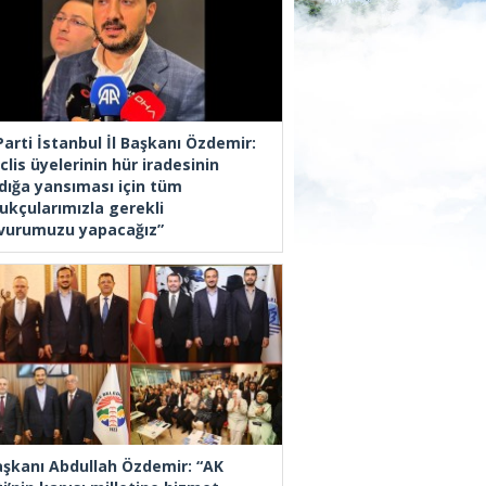
Parti İstanbul İl Başkanı Özdemir:
lis üyelerinin hür iradesinin
dığa yansıması için tüm
ukçularımızla gerekli
vurumuzu yapacağız”
Başkanı Abdullah Özdemir: “AK