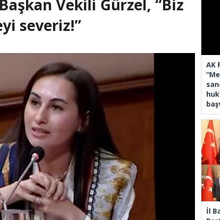
Başkan Vekili Gürzel, “Biz
yi severiz!”
AK 
“Mec
san
huk
baş
İl 