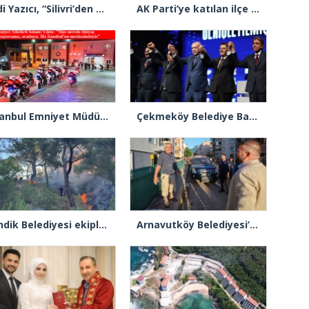
Şadi Yazıcı, “Silivri’den alınan talimatla hakkımda karalama kampanyası yürütülüyor”
AK Parti’ye katılan ilçe belediye başkanlarından İl Başkanı Özdemir’e ziyaret
İstanbul Emniyet Müdürlüğünden “Gök Kubbe’de, Mavi Vatan’da, Şanlı Topraklarda: İstanbul Emniyeti Her Yerde” paylaşımı
Çekmeköy Belediye Başkanı Orhan Çerkez AK Parti’ye katıldı
Pendik Belediyesi ekipleri Balıkesir’deki orman yangınına müdahale ediyor
Arnavutköy Belediyesi’nden Kastamonu Cide’ye kardeşlik eli