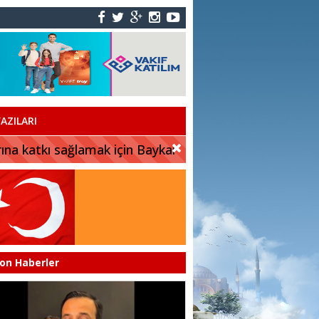
AZILARI
rına katkı sağlamak için Baykar
on Haberler