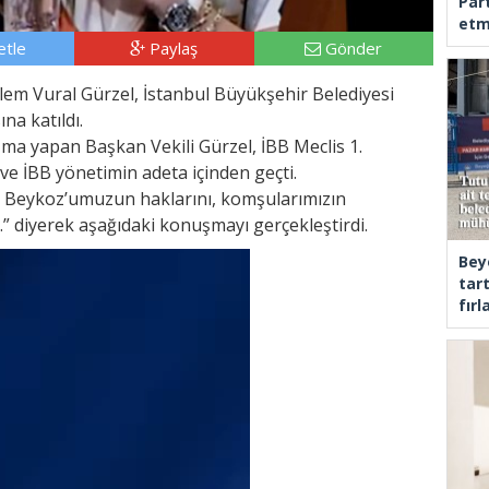
Part
etm
tle
Paylaş
Gönder
lem Vural Gürzel, İstanbul Büyükşehir Belediyesi
na katıldı.
şma yapan Başkan Vekili Gürzel, İBB Meclis 1.
 İBB yönetimin adeta içinden geçti.
da Beykoz’umuzun haklarını, komşularımızın
dik.” diyerek aşağıdaki konuşmayı gerçekleştirdi.
Bey
tar
fır