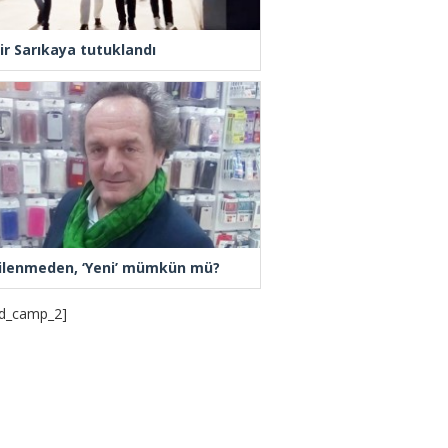
ir Sarıkaya tutuklandı
ilenmeden, ‘Yeni’ mümkün mü?
d_camp_2]