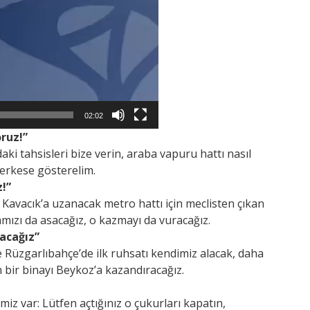
02:02
oruz!”
aki tahsisleri bize verin, araba vapuru hattı nasıl
 herkese gösterelim.
!”
Kavacık’a uzanacak metro hattı için meclisten çıkan
amızı da asacağız, o kazmayı da vuracağız.
lacağız”
 Rüzgarlıbahçe’de ilk ruhsatı kendimiz alacak, daha
bir binayı Beykoz’a kazandıracağız.
imiz var: Lütfen açtığınız o çukurları kapatın,