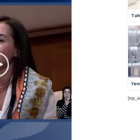
Tah
Yen
[wp_a