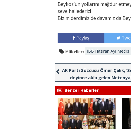
Beykoz’un yollarını mağdur etmeyi
seve hallederiz!
Bizim derdimiz de davamız da Bey
Paylaş
Twe
İBB Haziran Ayı Meclis 
Etiketler:
AK Parti Sözcüsü Ömer Çelik, ‘S
deyince akla gelen Netenya
şebekesidir’
Benzer Haberler