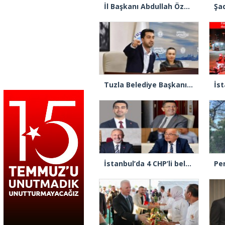
İl Başkanı Abdullah Özdemir: “AK Parti’nin kapısı milletine hizmet etmek isteyen herkese açıktır”
Tuzla Belediye Başkanı Eren Ali Bingöl’den İBB’ye tepki
İstanbul’da 4 CHP’li belediye başkanı AK Parti’ye katılıyor