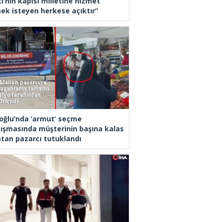
i’nin kapısı milletine hizmet
ek isteyen herkese açıktır”
oğlu’nda ‘armut’ seçme
tışmasında müşterinin başına kalas
latan pazarcı tutuklandı