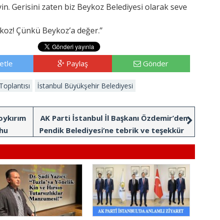
n. Gerisini zaten biz Beykoz Belediyesi olarak seve
koz! Çünkü Beykoz’a değer.”
etle
Paylaş
Gönder
Toplantısı
İstanbul Büyükşehir Belediyesi
oykırım
AK Parti İstanbul İl Başkanı Özdemir’den
hu
Pendik Belediyesi’ne tebrik ve teşekkür