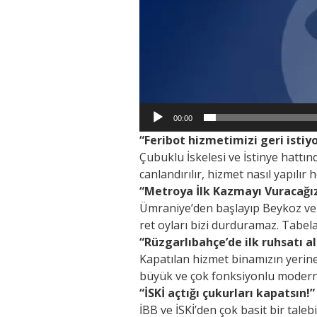
00:00
“Feribot hizmetimizi geri istiy
Çubuklu İskelesi ve İstinye hattınd
canlandırılır, hizmet nasıl yapılır
“Metroya İlk Kazmayı Vuracağız
Ümraniye’den başlayıp Beykoz ve 
ret oyları bizi durduramaz. Tabel
“Rüzgarlıbahçe’de ilk ruhsatı a
Kapatılan hizmet binamızın yerine
büyük ve çok fonksiyonlu modern 
“İSKİ açtığı çukurları kapatsın!”
İBB ve İSKİ’den çok basit bir taleb