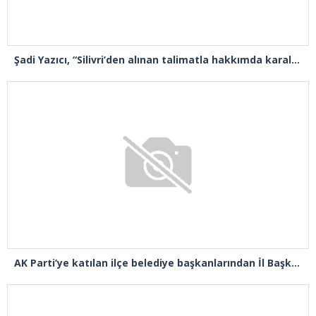
Şadi Yazıcı, “Silivri’den alınan talimatla hakkımda karalama kampanyası yürütülüyor”
AK Parti’ye katılan ilçe belediye başkanlarından İl Başkanı Özdemir’e ziyaret