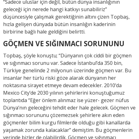
“Sadece uluslar için değil, bütün dünya insanlığının
geleceği için nerede hangi katkıyı sunabiliriz”
düşüncesiyle çalışmak gerektiğinin altını çizen Topbaş,
hızla gelişen dünyada bütün insanlığın kaderinin
birbirine bağlı hale geldiğini belirtti.
GÖÇMEN VE SIĞINMACI SORUNUNU
Topbaş, şöyle konuştu; “Dünyanın çok ciddi bir göçmen
ve sığınmacı sorunu var. Sadece İstanbul’da 350 bin,
Türkiye genelinde 2 milyonun üzerinde göçmen var. Bu
insanlar her türlü riski göze alarak dünyanın her
noktasına sirayet etmeye devam edecekler. 2010’da
Mexico City’de 2030 yılının şehirlerini konuştuğumuz
toplantıda “Eğer önlem alınmaz ise yüzer- gezer nüfus
Dünya’nın geleceğini tehdit eder hale gelecek. Göçmen ve
sığınmacı sorununu çözemezsek şehirlere akın eden
göçmenler bilim kurgu filmlerde olduğu gibi kanallarda
yaşamak zorunda kalacaklar” demiştim. Bu göçmenlerin
yerinde bizler de olabilirdik. Göçmen ve sığınmacı