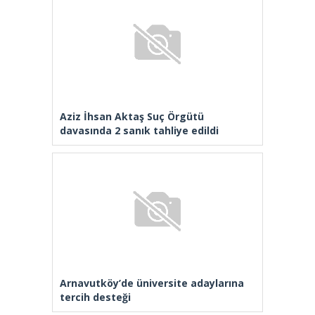
Gazete Manşetleri
Günlük Burç Yorumları
Haber Gönder
İletişim
Sitene Ekle
TCMB Döviz Kurları & Döviz Çevirici
Tüm Manşetler
Tüm Yazarlar
istanbultakipte.com © 2020 Tüm Hakları saklıdır, kaynak
gösterilmeden içerik kopyalanamaz.
selyus