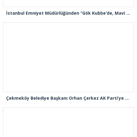
İstanbul Emniyet Müdürlüğünden “Gök Kubbe’de, Mavi Vatan’da, Şanlı Topraklarda: İstanbul Emniyeti Her Yerde” paylaşımı
Çekmeköy Belediye Başkanı Orhan Çerkez AK Parti’ye katıldı