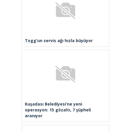
Togg’un servis ağı hızla büyüyor
Kuşadası Belediyesi’ne yeni
operasyon: 15 gözaltı, 7 şüpheli
aranıyor
Aziz İhsan Aktaş Suç Örgütü
davasında 2 sanık tahliye edildi
Arnavutköy’de üniversite adaylarına
tercih desteği
[wp_ad_camp_2]