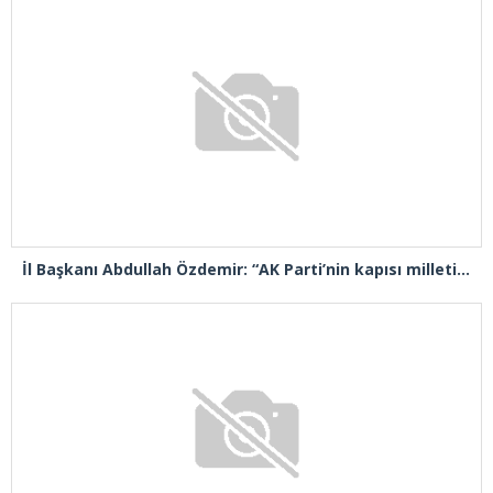
İl Başkanı Abdullah Özdemir: “AK Parti’nin kapısı milletine hizmet etmek isteyen herkese açıktır”