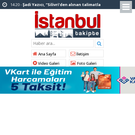
12:12 -
AK Parti’ye katılan ilçe belediye
başkanlarından İl Başkanı Özdemir’e ziyaret
01:00 -
Tuzla Belediye Başkanı Eren Ali
Bingöl’den İBB’ye tepki
12:26 -
İstanbul Emniyet Müdürlüğünden
“Gök Kubbe’de, Mavi Vatan’da, Şanlı Topraklarda:
Ana Sayfa
İletişim
İstanbul Emniyeti Her Yerde” paylaşımı
Video Galeri
Foto Galeri
19:26 -
Çekmeköy Belediye Başkanı Orhan
Çerkez AK Parti’ye katıldı
16:56 -
İstanbul’da 4 CHP’li belediye başkanı
AK Parti’ye katılıyor
14:10 -
Pendik Belediyesi ekipleri
Balıkesir’deki orman yangınına müdahale ediyor
01:04 -
Arnavutköy’de üniversite adaylarına
tercih desteği