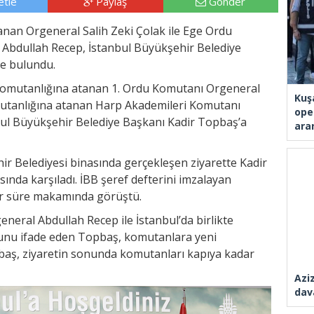
tle
Paylaş
Gönder
anan Orgeneral Salih Zeki Çolak ile Ege Ordu
Abdullah Recep, İstanbul Büyükşehir Belediye
de bulundu.
 Komutanlığına atanan 1. Ordu Komutanı Orgeneral
Kuş
mutanlığına atanan Harp Akademileri Komutanı
ope
ul Büyükşehir Belediye Başkanı Kadir Topbaş’a
ara
ir Belediyesi binasında gerçekleşen ziyarette Kadir
Azi
dav
nda karşıladı. İBB şeref defterini imzalayan
r süre makamında görüştü.
eneral Abdullah Recep ile İstanbul’da birlikte
nu ifade eden Topbaş, komutanlara yeni
pbaş, ziyaretin sonunda komutanları kapıya kadar