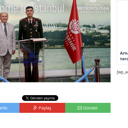
Arn
ter
[wp_a
etle
Paylaş
Gönder