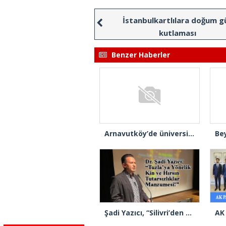
İstanbulkartlılara doğum g
kutlaması
Benzer Haberler
Arnavutköy’de üniversite adaylarına tercih desteği
Şadi Yazıcı, “Silivri’den alınan talimatla hakkımda karalama kampanyası yürütülüyor”