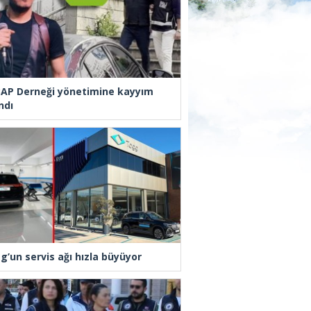
AP Derneği yönetimine kayyım
ndı
g’un servis ağı hızla büyüyor