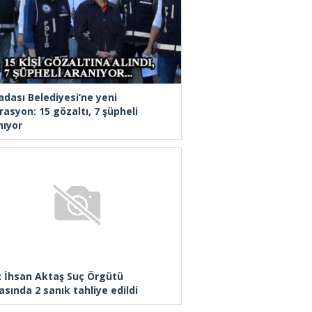
adası Belediyesi’ne yeni
rasyon: 15 gözaltı, 7 şüpheli
nıyor
z İhsan Aktaş Suç Örgütü
asında 2 sanık tahliye edildi