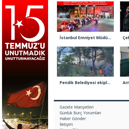
İstanbul Emniyet Müdürlüğünden “Gök Kubbe’de, Mavi Vatan’da, Şanlı Topraklarda: İstanbul Emniyeti Her Yerde” paylaşımı
Pendik Belediyesi ekipleri Balıkesir’deki orman yangınına müdahale ediyor
Gazete Manşetleri
Günlük Burç Yorumları
Haber Gönder
İletişim
Sitene Ekle