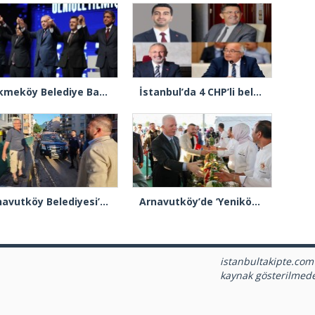
Çekmeköy Belediye Başkanı Orhan Çerkez AK Parti’ye katıldı
İstanbul’da 4 CHP’li belediye başkanı AK Parti’ye katılıyor
Arnavutköy Belediyesi’nden Kastamonu Cide’ye kardeşlik eli
Arnavutköy’de ‘Yeniköy Karpuz Festivali’ lezzet ve coşkuya sahne oldu
istanbultakipte.com
kaynak gösterilmed