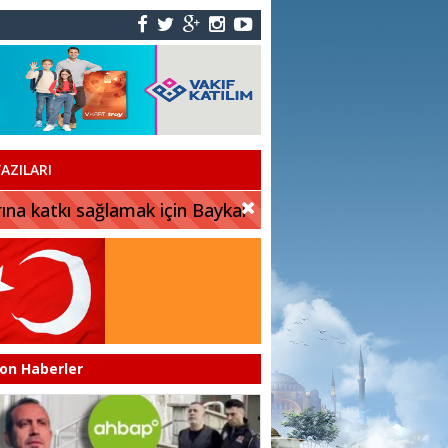
AZILARI
rına katkı sağlamak için Baykar
on Haberler