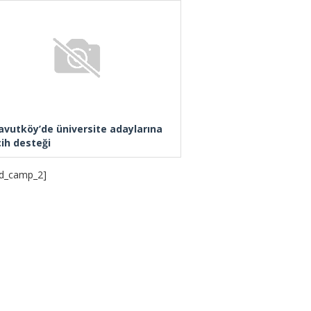
avutköy’de üniversite adaylarına
cih desteği
d_camp_2]