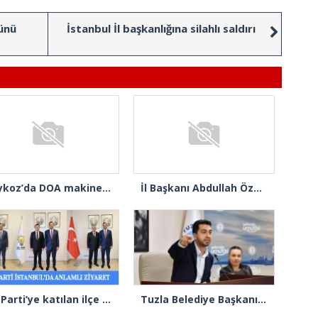
ünü
İstanbul İl başkanlığına silahlı saldırı
Beykoz’da DOA makineleri yaygınlaşıyor
İl Başkanı Abdullah Özdemir: “AK Parti’nin kapısı milletine hizmet etmek isteyen herkese açıktır”
AK Parti’ye katılan ilçe belediye başkanlarından İl Başkanı Özdemir’e ziyaret
Tuzla Belediye Başkanı Eren Ali Bingöl’den İBB’ye tepki