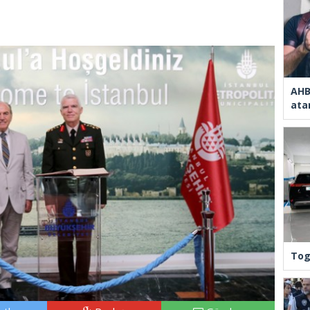
AHB
ata
Tog