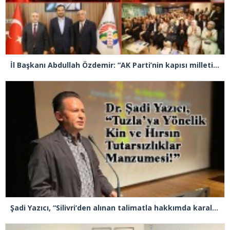
İl Başkanı Abdullah Özdemir: “AK Parti’nin kapısı milletine hizmet etmek isteyen herkese açıktır”
Şadi Yazıcı, “Silivri’den alınan talimatla hakkımda karalama kampanyası yürütülüyor”