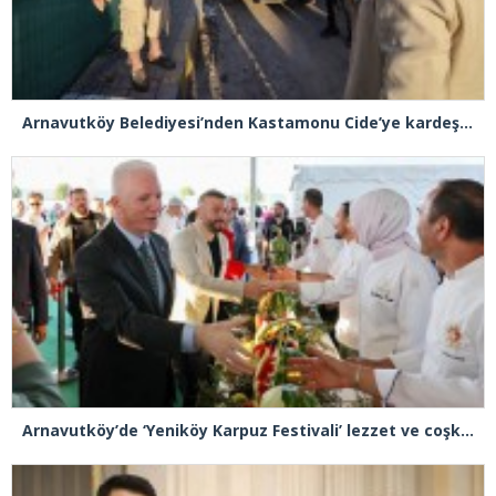
Arnavutköy Belediyesi’nden Kastamonu Cide’ye kardeşlik eli
Arnavutköy’de ‘Yeniköy Karpuz Festivali’ lezzet ve coşkuya sahne oldu