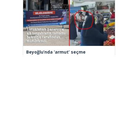
Beyoğlu’nda ‘armut’ seçme
tartışmasında müşterinin başına kalas
fırlatan pazarcı tutuklandı
[wp_ad_camp_2]
Gazete Manşetleri
Günlük Burç Yorumları
Haber Gönder
İletişim
Sitene Ekle
TCMB Döviz Kurları & Döviz Çevirici
Tüm Manşetler