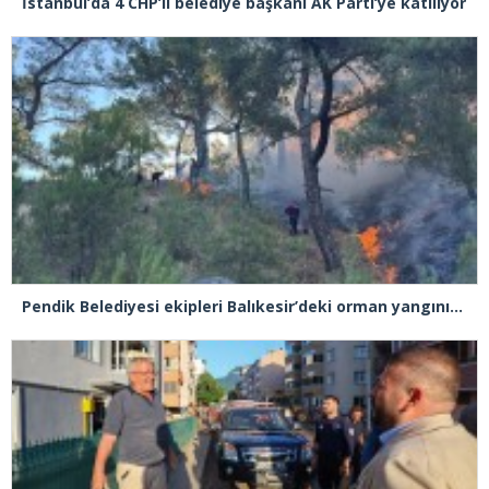
İstanbul’da 4 CHP’li belediye başkanı AK Parti’ye katılıyor
Pendik Belediyesi ekipleri Balıkesir’deki orman yangınına müdahale ediyor