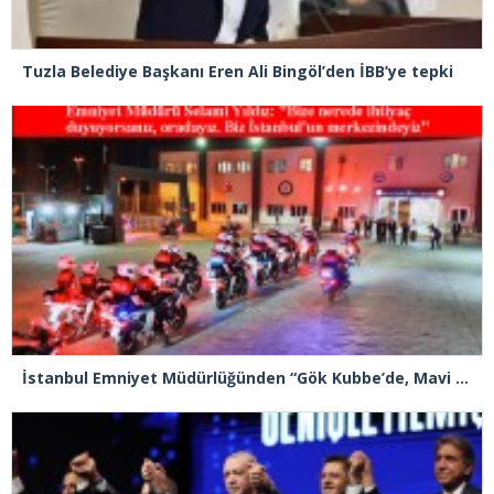
Tuzla Belediye Başkanı Eren Ali Bingöl’den İBB’ye tepki
İstanbul Emniyet Müdürlüğünden “Gök Kubbe’de, Mavi Vatan’da, Şanlı Topraklarda: İstanbul Emniyeti Her Yerde” paylaşımı