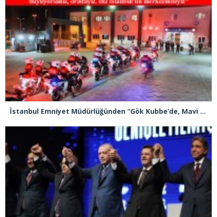
İstanbul Emniyet Müdürlüğünden “Gök Kubbe’de, Mavi Vatan’da, Şanlı Topraklarda: İstanbul Emniyeti Her Yerde” paylaşımı