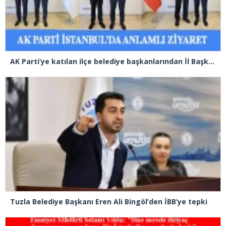
AK Parti’ye katılan ilçe belediye başkanlarından İl Başkanı Özdemir’e ziyaret
Tuzla Belediye Başkanı Eren Ali Bingöl’den İBB’ye tepki