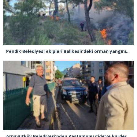
Pendik Belediyesi ekipleri Balıkesir’deki orman yangınına müdahale ediyor
Arnavutköy Belediyesi’nden Kastamonu Cide’ye kardeşlik eli