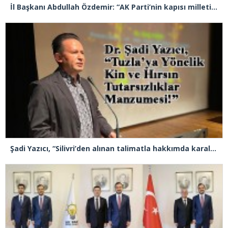
İl Başkanı Abdullah Özdemir: “AK Parti’nin kapısı milletine hizmet etmek isteyen herkese açıktır”
Şadi Yazıcı, “Silivri’den alınan talimatla hakkımda karalama kampanyası yürütülüyor”