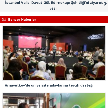
İstanbul Valisi Davut Gül, Edirnekapı Şehitliği’ni ziyaret
etti
Benzer Haberler
Arnavutköy’de üniversite adaylarına tercih desteği