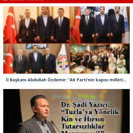
İl Başkanı Abdullah Özdemir: “AK Parti’nin kapısı milletine hizmet etmek isteyen herkese açıktır”