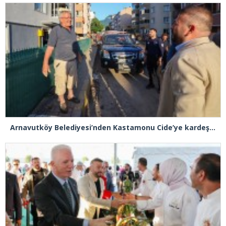
Arnavutköy Belediyesi’nden Kastamonu Cide’ye kardeşlik eli