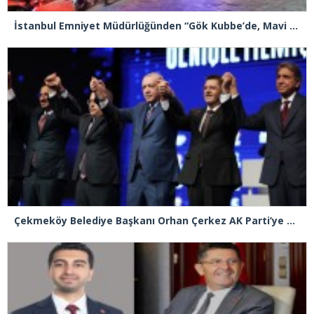
İstanbul Emniyet Müdürlüğünden “Gök Kubbe’de, Mavi Vatan’da, Şanlı Topraklarda: İstanbul Emniyeti Her Yerde” paylaşımı
Çekmeköy Belediye Başkanı Orhan Çerkez AK Parti’ye katıldı