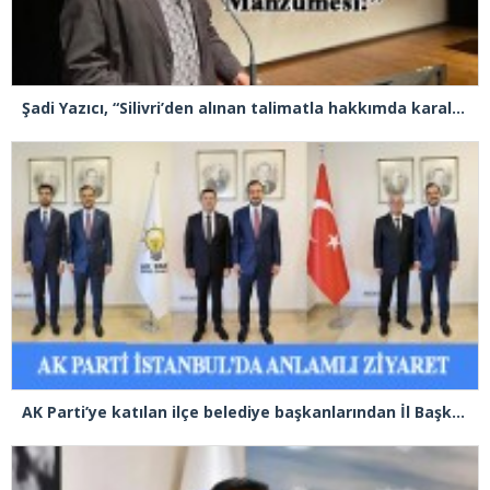
Şadi Yazıcı, “Silivri’den alınan talimatla hakkımda karalama kampanyası yürütülüyor”
AK Parti’ye katılan ilçe belediye başkanlarından İl Başkanı Özdemir’e ziyaret