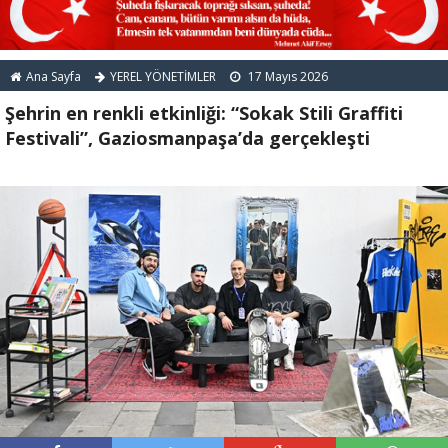
14:21 -
İl Başkanı Abdullah Özdemir: “AK
Parti’nin kapısı milletine hizmet etmek isteyen
Ana Sayfa
YEREL YÖNETİMLER
17 Mayıs 2026
herkese açıktır”
Şehrin en renkli etkinliği: “Sokak Stili Graffiti
Festivali”, Gaziosmanpaşa’da gerçekleşti