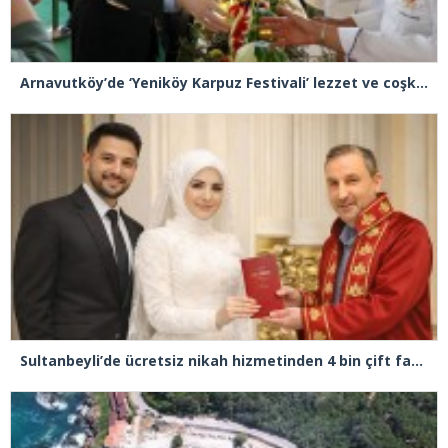
Arnavutköy’de ‘Yeniköy Karpuz Festivali’ lezzet ve coşkuya sahne oldu
Sultanbeyli’de ücretsiz nikah hizmetinden 4 bin çift faydalandı