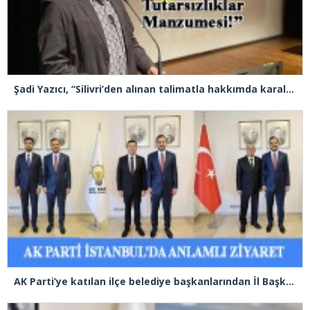
Şadi Yazıcı, “Silivri’den alınan talimatla hakkımda karalama kampanyası yürütülüyor”
AK Parti’ye katılan ilçe belediye başkanlarından İl Başkanı Özdemir’e ziyaret