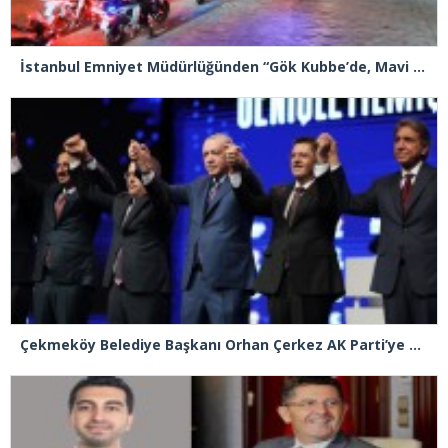
İstanbul Emniyet Müdürlüğünden “Gök Kubbe’de, Mavi Vatan’da, Şanlı Topraklarda: İstanbul Emniyeti Her Yerde” paylaşımı
Çekmeköy Belediye Başkanı Orhan Çerkez AK Parti’ye katıldı