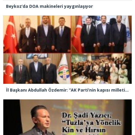
Beykoz’da DOA makineleri yaygınlaşıyor
İl Başkanı Abdullah Özdemir: “AK Parti’nin kapısı milletine hizmet etmek isteyen herkese açıktır”