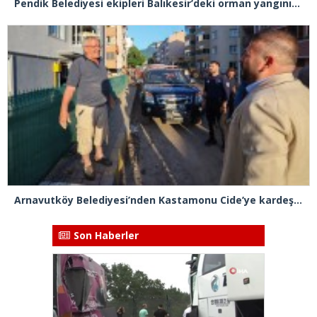
Pendik Belediyesi ekipleri Balıkesir’deki orman yangınına müdahale ediyor
Arnavutköy Belediyesi’nden Kastamonu Cide’ye kardeşlik eli
Son Haberler