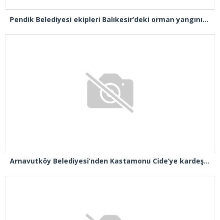
Pendik Belediyesi ekipleri Balıkesir’deki orman yangınına müdahale ediyor
Arnavutköy Belediyesi’nden Kastamonu Cide’ye kardeşlik eli