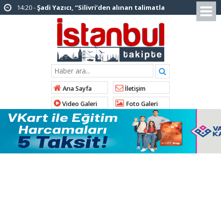
14:20 -
Şadi Yazıcı, “Silivri’den alınan talimatla
hakkımda karalama kampanyası yürütülüyor”
12:12 -
AK Parti’ye katılan ilçe belediye
başkanlarından İl Başkanı Özdemir’e ziyaret
01:00 -
Tuzla Belediye Başkanı Eren Ali
Bingöl’den İBB’ye tepki
Ana Sayfa
İletişim
12:26 -
İstanbul Emniyet Müdürlüğünden
Video Galeri
Foto Galeri
“Gök Kubbe’de, Mavi Vatan’da, Şanlı Topraklarda:
İstanbul Emniyeti Her Yerde” paylaşımı
19:26 -
Çekmeköy Belediye Başkanı Orhan
Çerkez AK Parti’ye katıldı
16:56 -
İstanbul’da 4 CHP’li belediye başkanı
AK Parti’ye katılıyor
14:10 -
Pendik Belediyesi ekipleri
Balıkesir’deki orman yangınına müdahale ediyor