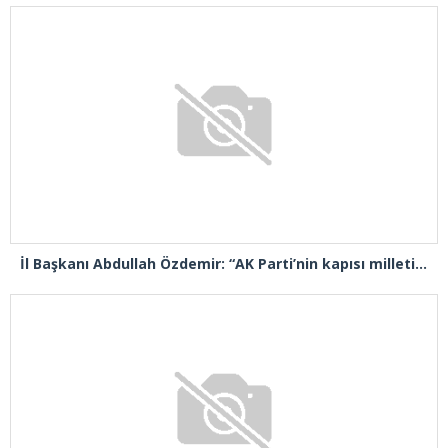
İl Başkanı Abdullah Özdemir: “AK Parti’nin kapısı milletine hizmet etmek isteyen herkese açıktır”