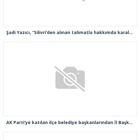
Şadi Yazıcı, “Silivri’den alınan talimatla hakkımda karalama kampanyası yürütülüyor”
AK Parti’ye katılan ilçe belediye başkanlarından İl Başkanı Özdemir’e ziyaret