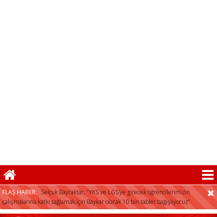
01:04 -
Arnavutköy’de üniversite adaylarına
tercih desteği
FLAŞ HABER:
Selçuk Bayraktar, “YKS ve LGS’ye girecek öğrencilerimizin
çalışmalarına katkı sağlamak için Baykar olarak 10 bin tablet bağışlıyoruz”