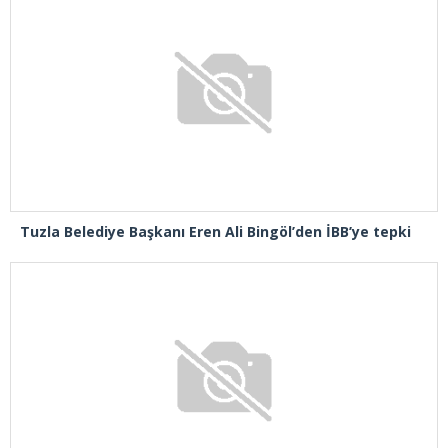
Tuzla Belediye Başkanı Eren Ali Bingöl’den İBB’ye tepki