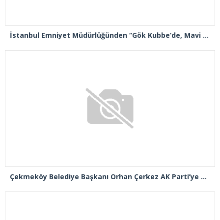
İstanbul Emniyet Müdürlüğünden “Gök Kubbe’de, Mavi Vatan’da, Şanlı Topraklarda: İstanbul Emniyeti Her Yerde” paylaşımı
Çekmeköy Belediye Başkanı Orhan Çerkez AK Parti’ye katıldı