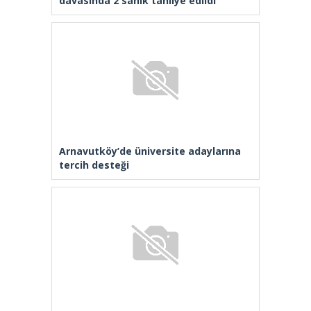
Arnavutköy’de üniversite adaylarına
tercih desteği
Beykoz’da DOA makineleri