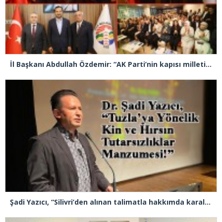
İl Başkanı Abdullah Özdemir: “AK Parti’nin kapısı milletine hizmet etmek isteyen herkese açıktır”
Şadi Yazıcı, “Silivri’den alınan talimatla hakkımda karalama kampanyası yürütülüyor”