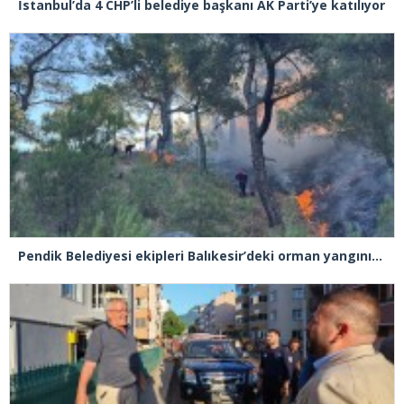
İstanbul’da 4 CHP’li belediye başkanı AK Parti’ye katılıyor
Pendik Belediyesi ekipleri Balıkesir’deki orman yangınına müdahale ediyor