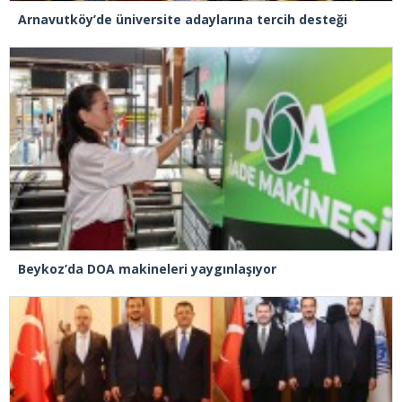
Arnavutköy’de üniversite adaylarına tercih desteği
Beykoz’da DOA makineleri yaygınlaşıyor