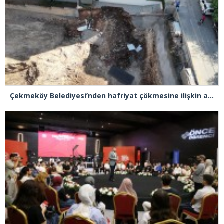
Çekmeköy Belediyesi’nden hafriyat çökmesine ilişkin açıklama