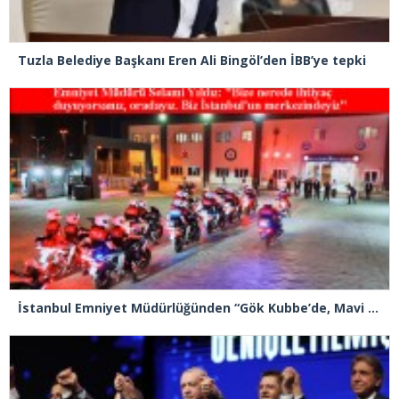
Tuzla Belediye Başkanı Eren Ali Bingöl’den İBB’ye tepki
İstanbul Emniyet Müdürlüğünden “Gök Kubbe’de, Mavi Vatan’da, Şanlı Topraklarda: İstanbul Emniyeti Her Yerde” paylaşımı